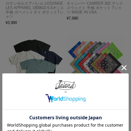
ロサンゼルスアパレル LOSANGE
キャンバー CAMBER 302 マック
LES APPAREL 1809GD 6.5オンス
スウェイト 半袖 ポケット Tシャ
半袖 ガーメントダイ ポケットTシ
ツ MADE IN USA
ャツ
¥
7,990
¥
3,990
ロサンゼルスアパレル LOSANGE
ハバハンク HAV-A-HANK バンダ
LES APPAREL 1203GD 8.5オンス
ナ アメリカ製 トラディショナル
半袖 バインディング ガーメント
ペイズリーTHE BANDANNA COM
ダイ Tシャツ
PANY
¥
4,990
¥
770