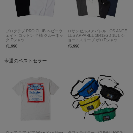
プロクラブ PRO CLUB ヘビーウ
ロサンゼルスアパレル LOS ANGE
ェイト コットン 半袖 クルーネッ
LES APPAREL 18412GD 18/1 シ
ク Tシャツ
ョートスリーブ ポロTシャツ
¥
1,990
¥
6,990
今週のベストセラー
ウェア ユア ビア Wear Your Beer
タフトラベラー TOUGH TRAVEL