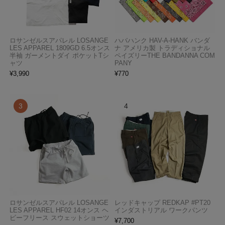
ロサンゼルスアパレル LOSANGE
ハバハンク HAV-A-HANK バンダ
LES APPAREL 1809GD 6.5オンス
ナ アメリカ製 トラディショナル
半袖 ガーメントダイ ポケットTシ
ペイズリーTHE BANDANNA COM
ャツ
PANY
¥
3,990
¥
770
ロサンゼルスアパレル LOSANGE
レッドキャップ REDKAP #PT20
LES APPAREL HF02 14オンス ヘ
インダストリアル ワークパンツ
ビーフリース スウェットショーツ
¥
7,700