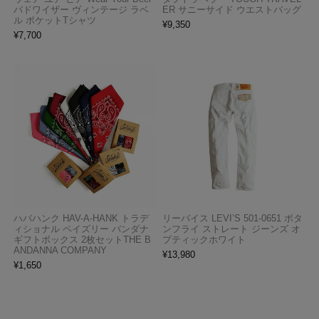
バドワイザー ヴィンテージ ラベ
ER サニーサイド ウエストバッグ
ル ポケットTシャツ
¥
9,350
¥
7,700
ハバハンク HAV-A-HANK トラデ
リーバイス LEVI’S 501-0651 ボタ
ィショナル ペイズリー バンダナ
ンフライ ストレート ジーンズ オ
ギフトボックス 2枚セットTHE B
プティックホワイト
ANDANNA COMPANY
¥
13,980
¥
1,650