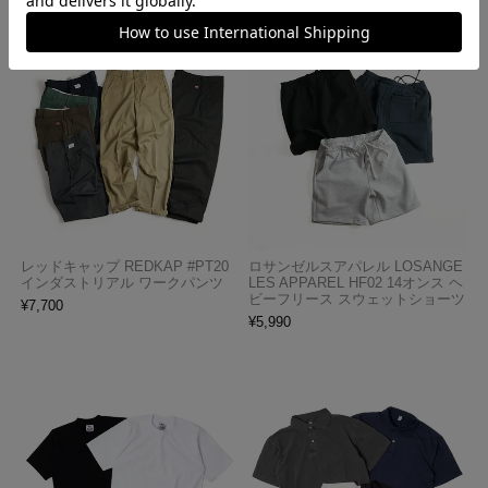
レッドキャップ REDKAP #PT20
ロサンゼルスアパレル LOSANGE
インダストリアル ワークパンツ
LES APPAREL HF02 14オンス ヘ
ビーフリース スウェットショーツ
¥
7,700
¥
5,990