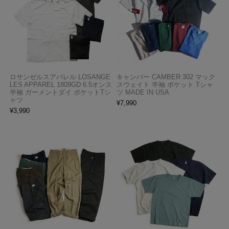
ロサンゼルスアパレル LOSANGE
キャンバー CAMBER 302 マック
LES APPAREL 1809GD 6.5オンス
スウェイト 半袖 ポケット Tシャ
半袖 ガーメントダイ ポケットTシ
ツ MADE IN USA
ャツ
¥
7,990
¥
3,990