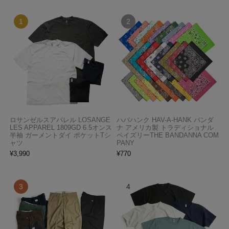
ロサンゼルスアパレル LOSANGE
ハバハンク HAV-A-HANK バンダ
LES APPAREL 1809GD 6.5オンス
ナ アメリカ製 トラディショナル
半袖 ガーメントダイ ポケットTシ
ペイズリーTHE BANDANNA COM
ャツ
PANY
¥
3,990
¥
770