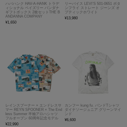
ハバハンク HAV-A-HANK トラデ
リーバイス LEVI’S 501-0651 ボタ
ィショナル ペイズリー バンダナ
ンフライ ストレート ジーンズ オ
ギフトボックス 2枚セットTHE B
プティックホワイト
ANDANNA COMPANY
¥
13,980
¥
1,650
レインスプーナー × エンドレスサ
カンフー kung fu. バンドTシャツ
マー REYN SPOONER × The End
ダイナソージュニア グリーンマイ
less Summer 半袖アロハシャツ
ンド
フルオープン 60周年記念モデル
¥
6,600
¥
22,990