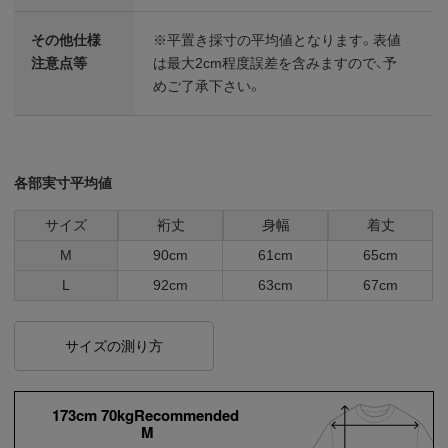
その他仕様
※平置き採寸の平均値となります。表値
注意点等
は最大2cm程度誤差を含みますので、予
めご了承下さい。
各部実寸平均値
サイズ
裄丈
身幅
着丈
M
90cm
61cm
65cm
L
92cm
63cm
67cm
サイズの測り方
173cm 70kgRecommended
M