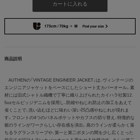
カートに入れる
173cm / 70kg
M
Find your size
商品説明
AUTHENの「VINTAGE ENGINEER JACKET」は、ヴィンテージの
エンジニアジャケットをベースにしたショート丈カバーオール。素
材には旧式シャトル織機で丁寧に織り上げられたカイハラ社製12.
5ozセルビッジデニムを採用し、防縮やねじれ防止の加工をあえて
省くことで、洗い込むほどに味わい深い凹凸感やねじれが現れま
す。フロントの4つのパネルポケットやカフスの切り替え、特徴的な
裾のラインがワークらしい存在感を演出。肩のラインが柔らかく落
ちるラグランスリーブや、第一と第二ボタンの間を少し広くとった
前立ての設計も古いカバーオールを思わせる仕様です。さらに第二