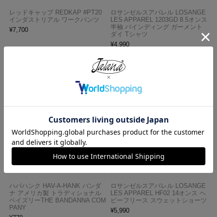
レッドキャップ REDKAP #PT20
ロサンゼルスアパレル LOSANGE
インダストリアル ワークパンツ
LES APPAREL 1203GD 8.5オンス
半袖 バインディング ガーメント
¥
7,700
ダイ Tシャツ
¥
4,990
ハバハンク HAV-A-HANK バンダ
ロサンゼルスアパレル LOSANGE
ナ アメリカ製 トラディショナル
LES APPAREL HF02 14オンス ヘ
ペイズリーTHE BANDANNA COM
ビーフリース スウェットショーツ
PANY
¥
5,990