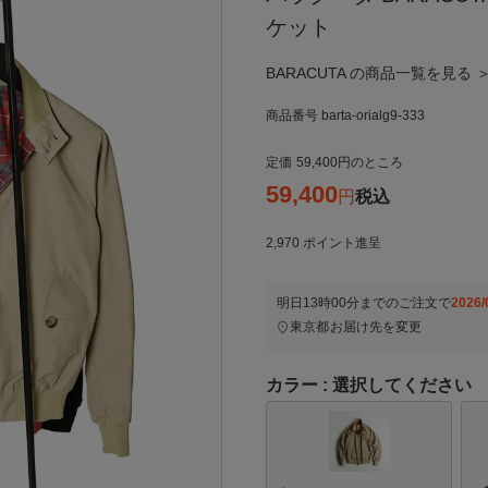
ケット
BARACUTA の商品一覧を見る 
商品番号
barta-orialg9-333
定価
59,400
のところ
59,400
税込
2,970
ポイント進呈
明日
13時00分
までのご注文で
2026/
東京都
お届け先を変更
カラー
選択してください