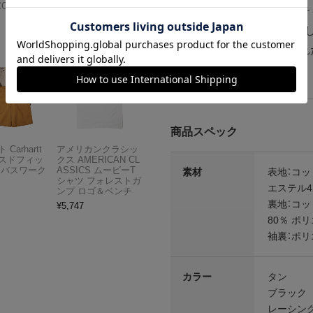
COMPANY
ど、オリジナルの主要ディテ
¥
13,980
的スタイルをしっかり踏襲
落とし込まれ、より洗練され
商品スペック
Carhartt
アメリカンクラシッ
スドフィッ
クス AMERICAN CL
ンバスワーク
ASSICS ムービーT
素材
表地：コッ
シャツ フォレストガ
エステル4
ンプ ロゴ＆ベンチ
裏地：コッ
¥
5,747
80％ ポ
袖裏：ポリ
カラー
タン
ブラック
レーシン