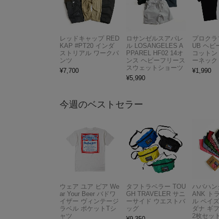
レッドキャップ RED
ロサンゼルスアパレ
プロクラブ
KAP #PT20 インダ
ル LOSANGELES A
UB ヘ
ストリアル ワークパ
PPAREL HF02 14オ
コットン
ンツ
ンス ヘビーフリース
ーネック
スウェットショーツ
¥
7,700
¥
1,990
¥
5,990
今週のベストセラー
ウェア ユア ビア We
タフトラベラー TOU
ハバハンク
ar Your Beer バドワ
GH TRAVELER サニ
ANK 
イザー ヴィンテージ
ーサイド ウエストバ
ル ペイ
ラベル ポケットTシ
ッグ
ダナ ギ
ャツ
2枚セット
¥
9,350