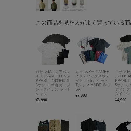
この商品を見た人がよく買っている商
ロサンゼルスアパレ
キャンバー CAMBE
ロサンゼ
ル LOSANGELES A
R 302 マックスウェ
ル LOSA
PPAREL 1809GD 6.
イト 半袖 ポケット
PPAREL 
5オンス 半袖 ガーメ
Tシャツ MADE IN U
5オンス 
ントダイ ポケットT
SA
ディング
シャツ
ダイ Tシ
¥
7,990
¥
3,990
¥
4,990