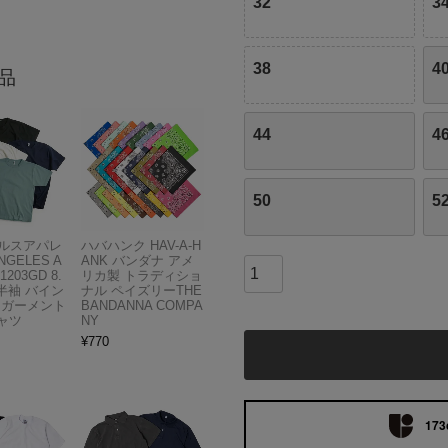
32
3
38
4
品
44
4
50
5
ルスアパレ
ハバハンク HAV-A-H
NGELES A
ANK バンダナ アメ
1203GD 8.
リカ製 トラディショ
半袖 バイン
ナル ペイズリーTHE
 ガーメント
BANDANNA COMPA
ャツ
NY
¥
770
173