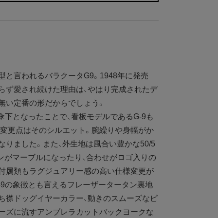
と言われるバラクータG9。1948年に発売
らず愛され続けた理由は、やはり完成されたデ
無い定番の形だからでしょう。
ri社傘下となったことで、看板モデルであるG-9も
な変更点はそのシルエット。腕繰りや身幅がか
りました。また、外生地は風合い豊かな50/5
ンがマーブルになったり、合わせがロゴ入りの
、付属類もラグジュアリー感の高い仕様変更が
-9の象徴とも言えるフレーザータータン裏地
ち襟ドッグイヤーカラー、動きのスムーズなピ
ムーズに流すアンブレラカットバックヨークな