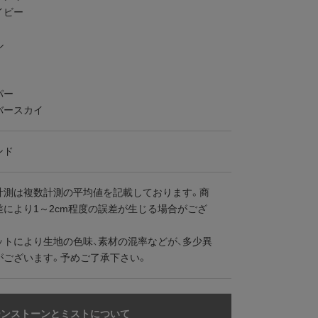
イビー
ル
パー
バースカイ
ンド
計測は複数計測の平均値を記載しております。商
差により1～2cm程度の誤差が生じる場合がござ
ットにより生地の色味、素材の混率などが、多少異
がございます。予めご了承下さい。
ーンストーンとミストについて