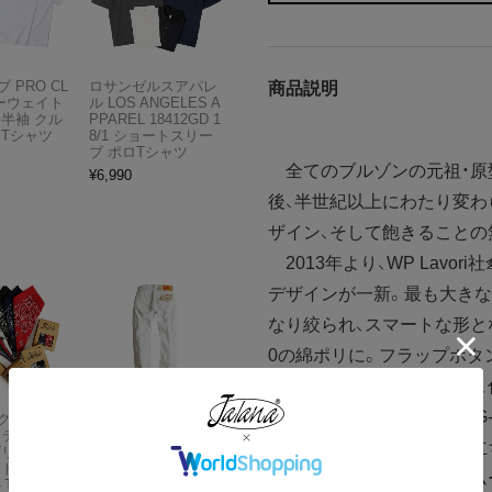
 PRO CL
ロサンゼルスアパレ
商品説明
ビーウェイト
ル LOS ANGELES A
 半袖 クル
PPAREL 18412GD 1
 Tシャツ
8/1 ショートスリー
ブ ポロTシャツ
全てのブルゾンの元祖・原型
¥
6,990
後、半世紀以上にわたり変わ
ザイン、そして飽きることの
2013年より、WP Lavo
デザインが一新。最も大き
なり絞られ、スマートな形とな
0の綿ポリに。フラップボタ
メタルジップになったりと
施されています。もちろんG
 HAV-A-H
リーバイス LEVI’S 5
トラディショナ
01-0651 ボタンフラ
や、チンストラップ付きの立
ズリー バン
イ ストレート ジー
フトボックス
ンズ オプティックホ
ボットスリーブ、雨滴をス
THE BAN
ワイト