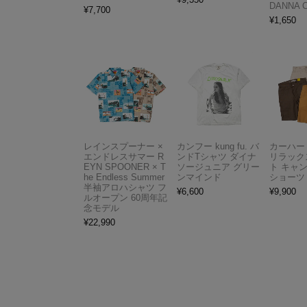
DANNA 
¥
7,700
¥
1,650
レインスプーナー ×
カンフー kung fu. バ
カーハート 
エンドレスサマー R
ンドTシャツ ダイナ
リラック
EYN SPOONER × T
ソージュニア グリー
ト キャ
he Endless Summer
ンマインド
ショーツ
半袖アロハシャツ フ
¥
6,600
¥
9,900
ルオープン 60周年記
念モデル
¥
22,990