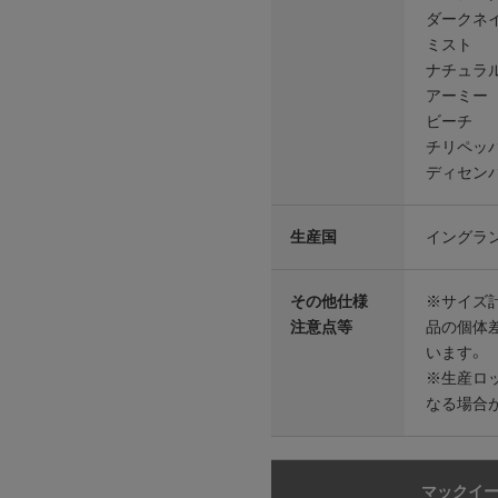
ダークネ
ミスト
ナチュラ
アーミー
ビーチ
チリペッ
ディセン
生産国
イングラ
その他仕様
※サイズ
注意点等
品の個体
います。
※生産ロ
なる場合
マックイ