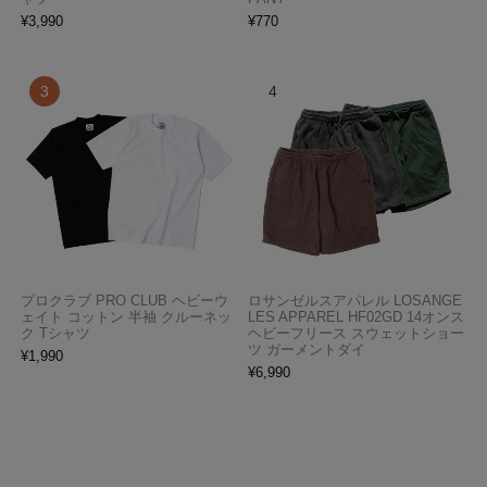
¥
3,990
¥
770
プロクラブ PRO CLUB ヘビーウ
ロサンゼルスアパレル LOSANGE
ェイト コットン 半袖 クルーネッ
LES APPAREL HF02GD 14オンス
ク Tシャツ
ヘビーフリース スウェットショー
ツ ガーメントダイ
¥
1,990
¥
6,990