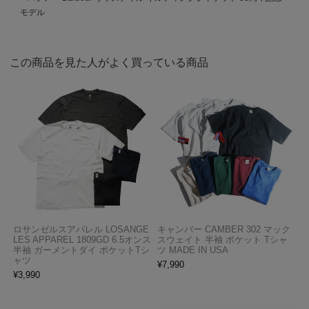
モデル
この商品を見た人がよく買っている商品
ロサンゼルスアパレル LOSANGE
キャンバー CAMBER 302 マック
LES APPAREL 1809GD 6.5オンス
スウェイト 半袖 ポケット Tシャ
半袖 ガーメントダイ ポケットTシ
ツ MADE IN USA
ャツ
¥
7,990
¥
3,990