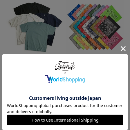
ロサンゼルスアパレル LOSANGE
ハバハンク HAV-A-HANK バンダ
LES APPAREL 1203GD 8.5オンス
ナ アメリカ製 トラディショナル
半袖 バインディング ガーメント
ペイズリーTHE BANDANNA COM
ダイ Tシャツ
PANY
¥
4,990
¥
770