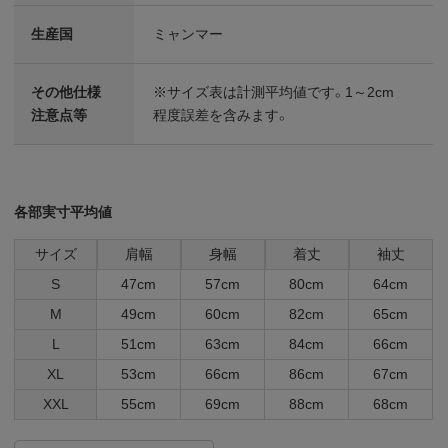
生産国
ミャンマー
その他仕様
※サイズ表は計測平均値です。1～2cm
注意点等
程度誤差を含みます。
各部実寸平均値
サイズ
肩幅
身幅
着丈
袖丈
S
47cm
57cm
80cm
64cm
M
49cm
60cm
82cm
65cm
L
51cm
63cm
84cm
66cm
XL
53cm
66cm
86cm
67cm
XXL
55cm
69cm
88cm
68cm