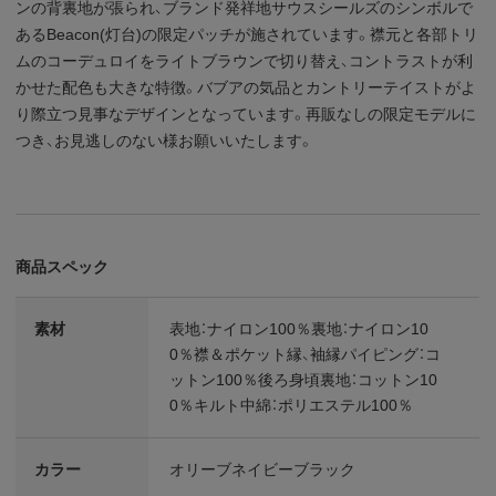
ンの背裏地が張られ、ブランド発祥地サウスシールズのシンボルで
あるBeacon(灯台)の限定パッチが施されています。襟元と各部トリ
ムのコーデュロイをライトブラウンで切り替え、コントラストが利
かせた配色も大きな特徴。バブアの気品とカントリーテイストがよ
り際立つ見事なデザインとなっています。再販なしの限定モデルに
つき、お見逃しのない様お願いいたします。
商品スペック
素材
表地：ナイロン100％裏地：ナイロン10
0％襟＆ポケット縁、袖縁パイピング：コ
ットン100％後ろ身頃裏地：コットン10
0％キルト中綿：ポリエステル100％
カラー
オリーブネイビーブラック