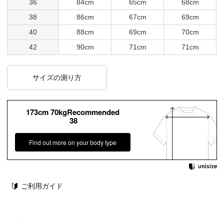
36
84cm
65cm
68cm
38
86cm
67cm
69cm
40
88cm
69cm
70cm
42
90cm
71cm
71cm
サイズの測り方
173cm 70kgRecommended
38
Find out more on your body type
ご利用ガイド