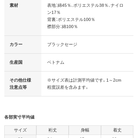
素材
表地：綿45％、ポリエステル38％、ナイロ
ン17％
背裏：ポリエステル100％
襟部分：綿100％
カラー
ブラックセージ
生産国
ベトナム
その他仕様
※サイズ表は計測平均値です。1～2cm
注意点等
程度誤差を含みます。
各部実寸平均値
サイズ
裄丈
身幅
着丈