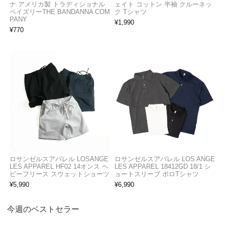
ナ アメリカ製 トラディショナル
ェイト コットン 半袖 クルーネッ
ペイズリーTHE BANDANNA COM
ク Tシャツ
PANY
¥
1,990
¥
770
ロサンゼルスアパレル LOSANGE
ロサンゼルスアパレル LOS ANGE
LES APPAREL HF02 14オンス ヘ
LES APPAREL 18412GD 18/1 シ
ビーフリース スウェットショーツ
ョートスリーブ ポロTシャツ
¥
5,990
¥
6,990
今週のベストセラー