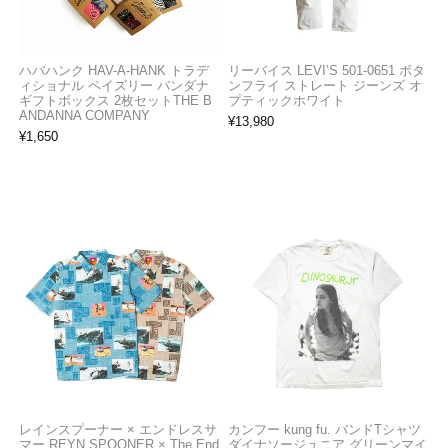
ハバハンク HAV-A-HANK トラデ
リーバイス LEVI’S 501-0651 ボタ
ィショナル ペイズリー バンダナ
ンフライ ストレート ジーンズ オ
ギフトボックス 2枚セットTHE B
プティックホワイト
ANDANNA COMPANY
¥
13,980
¥
1,650
レインスプーナー × エンドレスサ
カンフー kung fu. バンドTシャツ
マー REYN SPOONER × The End
ダイナソージュニア グリーンマイ