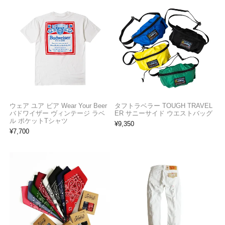
ウェア ユア ビア Wear Your Beer
タフトラベラー TOUGH TRAVEL
バドワイザー ヴィンテージ ラベ
ER サニーサイド ウエストバッグ
ル ポケットTシャツ
¥
9,350
¥
7,700