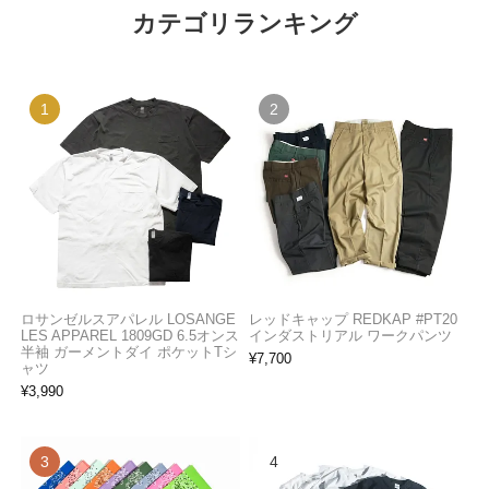
カテゴリランキング
ロサンゼルスアパレル LOSANGE
レッドキャップ REDKAP #PT20
LES APPAREL 1809GD 6.5オンス
インダストリアル ワークパンツ
半袖 ガーメントダイ ポケットTシ
¥
7,700
ャツ
¥
3,990