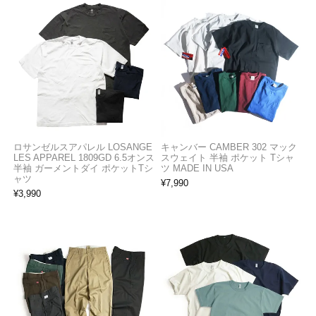
ロサンゼルスアパレル LOSANGE
キャンバー CAMBER 302 マック
LES APPAREL 1809GD 6.5オンス
スウェイト 半袖 ポケット Tシャ
半袖 ガーメントダイ ポケットTシ
ツ MADE IN USA
ャツ
¥
7,990
¥
3,990