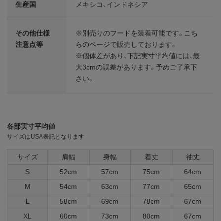
生産国
メキシコ、インドネシア
その他仕様
※別売りのフードを装着可能です。
こち
注意点等
らのページ
で販売しております。
※個体差があり、下記実寸平均値には、最
大3cmの誤差があります。予めご了承下
さい。
各部実寸平均値
サイズはUSA表記となります
サイズ
肩幅
身幅
着丈
袖丈
S
52cm
57cm
75cm
64cm
M
54cm
63cm
77cm
65cm
L
58cm
69cm
78cm
67cm
XL
60cm
73cm
80cm
67cm