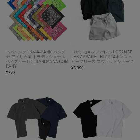
ハバハンク HAV-A-HANK バンダ
ロサンゼルスアパレル LOSANGE
ナ アメリカ製 トラディショナル
LES APPAREL HF02 14オンス ヘ
ペイズリーTHE BANDANNA COM
ビーフリース スウェットショーツ
PANY
¥
5,990
¥
770