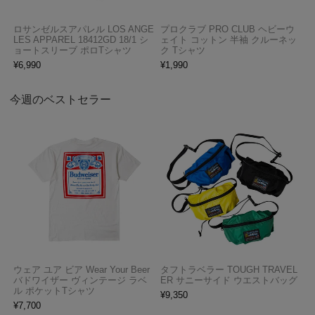
ロサンゼルスアパレル LOS ANGE
プロクラブ PRO CLUB ヘビーウ
LES APPAREL 18412GD 18/1 シ
ェイト コットン 半袖 クルーネッ
ョートスリーブ ポロTシャツ
ク Tシャツ
¥
6,990
¥
1,990
今週のベストセラー
ウェア ユア ビア Wear Your Beer
タフトラベラー TOUGH TRAVEL
バドワイザー ヴィンテージ ラベ
ER サニーサイド ウエストバッグ
ル ポケットTシャツ
¥
9,350
¥
7,700