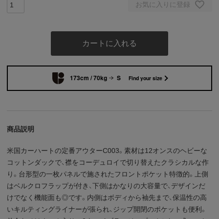
お気に入りに登録
カートに入れる
173cm / 70kg
S
Find your size
商品説明
米国カーハートの定番アウターC003。素材は12オンスのヘビーな
コットンダックで、襟をコーデュロイで切り替えたクラシカルな作
り。台形型の一枚パネルで施されたフロントポケット特徴的。上側
はベルクロフラップが付き、下側はかなりの大容量で、デザインだ
けでなく機能面も◎です。内側はボディから袖先まで、保温性の高
いキルティングライナーが張られ、ジップ開閉のポケットも便利。