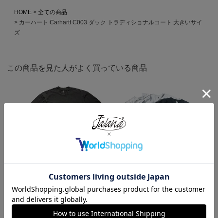
HOME
全ての商品
カーハート Carhartt C003 ダック トラディショナルコート 大きいサイ
ズ
この商品を見た人がよく買っている商品
ロサンゼルスアパレル LOSANGE
キャンバー CAMBER 302 マック
LES APPAREL 1809GD 6.5オンス
スウェイト 半袖 ポケット Tシャ
半袖 ガーメントダイ ポケットTシ
ツ MADE IN USA
ャツ
¥
7,990
¥
3,990