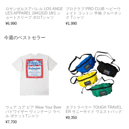
ロサンゼルスアパレル LOS ANGE
プロクラブ PRO CLUB ヘビーウ
LES APPAREL 18412GD 18/1 シ
ェイト コットン 半袖 クルーネッ
ョートスリーブ ポロTシャツ
ク Tシャツ
¥
6,990
¥
1,990
今週のベストセラー
ウェア ユア ビア Wear Your Beer
タフトラベラー TOUGH TRAVEL
バドワイザー ヴィンテージ ラベ
ER サニーサイド ウエストバッグ
ル ポケットTシャツ
¥
9,350
¥
7,700