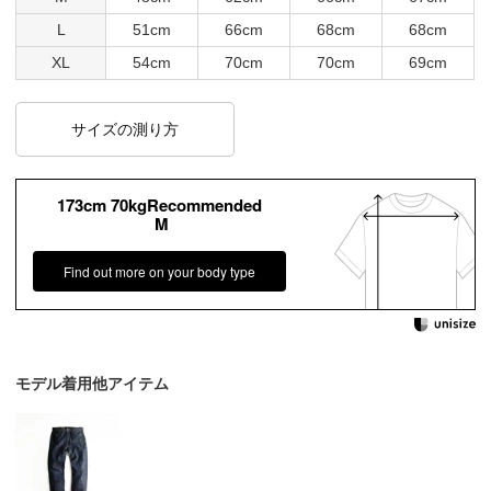
L
51cm
66cm
68cm
68cm
XL
54cm
70cm
70cm
69cm
サイズの測り方
173cm 70kgRecommended
M
Find out more on your body type
モデル着用他アイテム