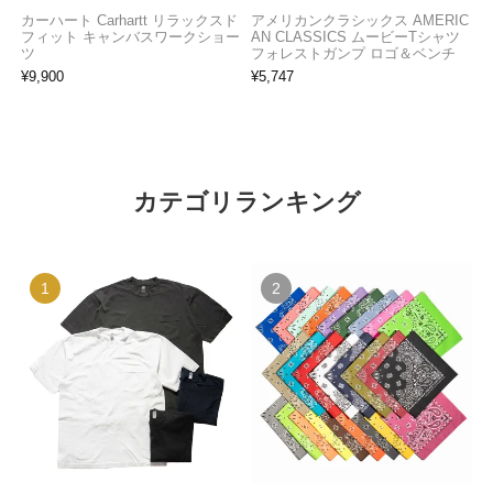
カーハート Carhartt リラックスド
アメリカンクラシックス AMERIC
フィット キャンバスワークショー
AN CLASSICS ムービーTシャツ
ツ
フォレストガンプ ロゴ＆ベンチ
¥
9,900
¥
5,747
カテゴリランキング