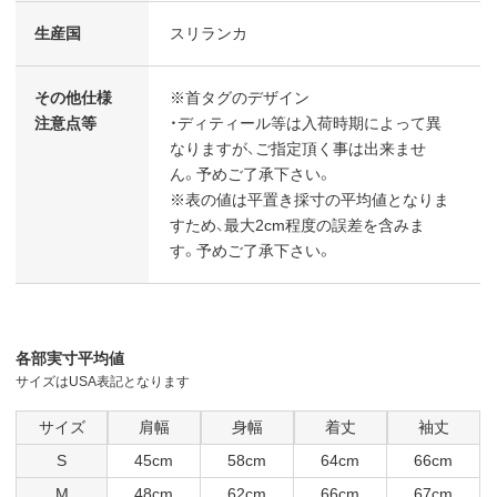
生産国
スリランカ
その他仕様
※首タグのデザイン
注意点等
・ディティール等は入荷時期によって異
なりますが、ご指定頂く事は出来ませ
ん。予めご了承下さい。
※表の値は平置き採寸の平均値となりま
すため、最大2cm程度の誤差を含みま
す。予めご了承下さい。
各部実寸平均値
サイズはUSA表記となります
サイズ
肩幅
身幅
着丈
袖丈
S
45cm
58cm
64cm
66cm
M
48cm
62cm
66cm
67cm