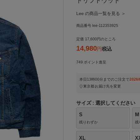
ドリフトウッド
Lee の商品一覧を見る ＞
商品番号
lee-112353925
定価
17,600
のところ
14,980
税込
749
ポイント進呈
本日
13時00分
までのご注文で
2026/
東京都
お届け先を変更
サイズ
選択してください
S
M
残りわずか
残
XL
X