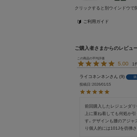
クリックすると別ウインドウで
ご利用ガイド
ご購入者さまからのレビュ
5.00
1
ライコネンネン
9
購
投稿日
2026/01/15
前回購入したレジェンダリ
上に重ね着しても何処か引
す。デザインも腰のアジャ
り個人的には101Jを彷彿