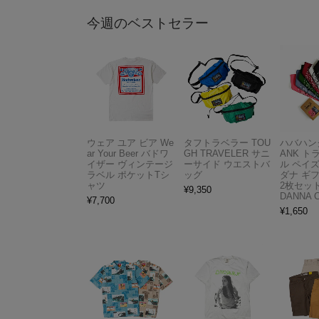
今週のベストセラー
ウェア ユア ビア We
タフトラベラー TOU
ハバハンク
ar Your Beer バドワ
GH TRAVELER サニ
ANK 
イザー ヴィンテージ
ーサイド ウエストバ
ル ペイ
ラベル ポケットTシ
ッグ
ダナ ギ
ャツ
2枚セット
¥
9,350
DANNA 
¥
7,700
¥
1,650