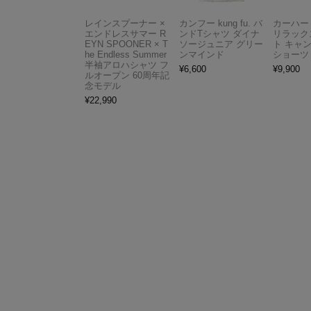
レインスプーナー ×
カンフー kung fu. バ
カーハート 
エンドレスサマー R
ンドTシャツ ダイナ
リラック
EYN SPOONER × T
ソージュニア グリー
ト キャ
he Endless Summer
ンマインド
ショーツ
半袖アロハシャツ フ
¥
6,600
¥
9,900
ルオープン 60周年記
念モデル
¥
22,990