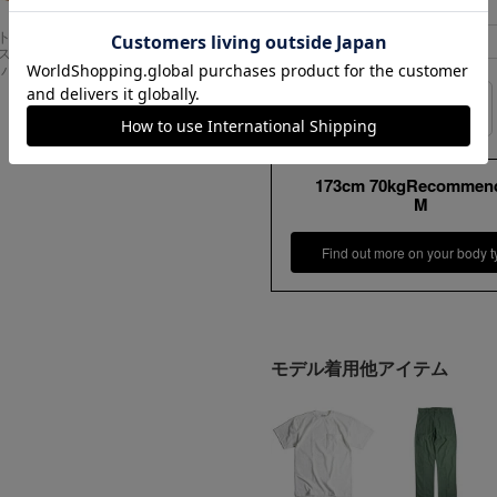
XL
52cm
Carhartt
アメリカンクラシッ
XXL
55cm
スドフィッ
クス AMERICAN CL
ンバスワーク
ASSICS ムービーT
シャツ フォレストガ
ンプ ロゴ＆ベンチ
サイズの測り方
¥
5,747
173cm 70kgRecommen
M
Find out more on your body t
モデル着用他アイテム