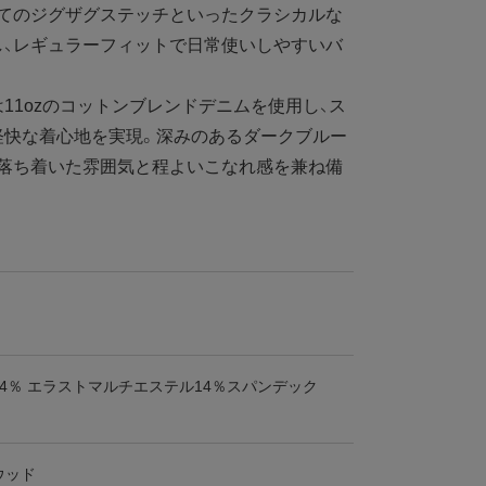
立てのジグザグステッチといったクラシカルな
し、レギュラーフィットで日常使いしやすいバ
1ozのコットンブレンドデニムを使用し、ス
軽快な着心地を実現。深みのあるダークブルー
、落ち着いた雰囲気と程よいこなれ感を兼ね備
4％ エラストマルチエステル14％スパンデック
ウッド