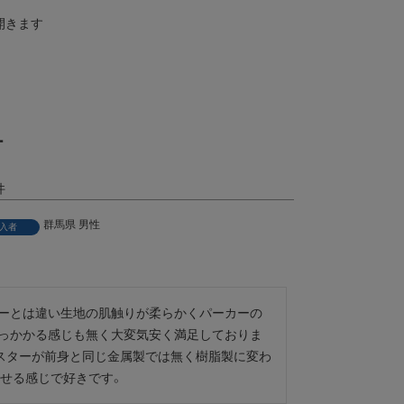
開きます
ー
群馬県
男性
入者
ーとは違い生地の肌触りが柔らかくパーカーの
っかかる感じも無く大変気安く満足しておりま
スターが前身と同じ金属製では無く樹脂製に変わ
させる感じで好きです。