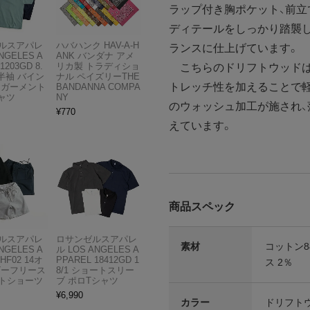
ラップ付き胸ポケット、前
ディテールをしっかり踏襲
ルスアパレ
ハバハンク HAV-A-H
ランスに仕上げています。
NGELES A
ANK バンダナ アメ
1203GD 8.
リカ製 トラディショ
こちらのドリフトウッドは1
半袖 バイン
ナル ペイズリーTHE
トレッチ性を加えることで
 ガーメント
BANDANNA COMPA
ャツ
NY
のウォッシュ加工が施され
¥
770
えています。
商品スペック
ルスアパレ
ロサンゼルスアパレ
素材
コットン8
NGELES A
ル LOS ANGELES A
HF02 14オ
PPAREL 18412GD 1
ス 2％
ビーフリース
8/1 ショートスリー
トショーツ
ブ ポロTシャツ
¥
6,990
カラー
ドリフト