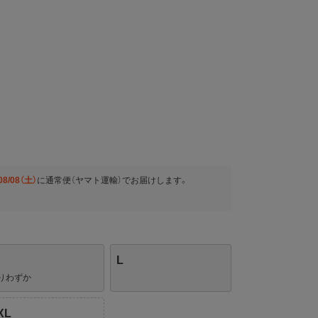
08/08（土）
に
通常便（ヤマト運輸）
でお届けします。
L
りわずか
XL