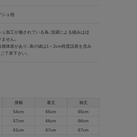
デシュ他
シュ加工が施されている為、洗濯による縮みはほ
りません。
個体差があり、表の値は1～2cm程度誤差を含み
めご了承下さい。
身幅
着丈
袖丈
54cm
65cm
65cm
57cm
66cm
66cm
61cm
67cm
67cm