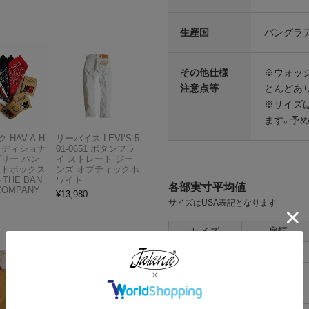
生産国
バングラ
その他仕様
※ウォッ
注意点等
とんどあ
※サイズは
ます。予
 HAV-A-H
リーバイス LEVI’S 5
トラディショナ
01-0651 ボタンフラ
ズリー バン
イ ストレート ジー
フトボックス
ンズ オプティックホ
THE BAN
ワイト
各部実寸平均値
COMPANY
¥
13,980
サイズはUSA表記となります
サイズ
肩幅
S
46cm
M
48cm
L
50cm