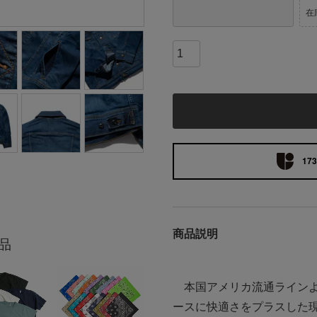
在
173
商品説明
品
本国アメリカ流通ラインより
ースに快適さをプラスした現