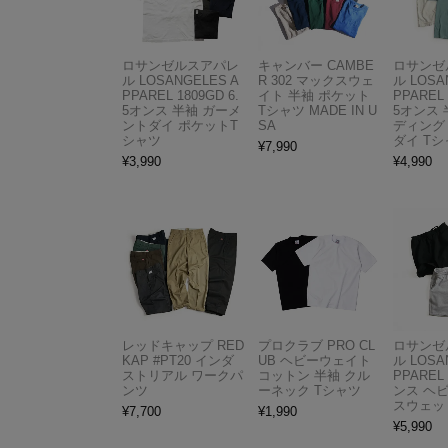
ロサンゼルスアパレ
キャンバー CAMBE
ロサンゼ
ル LOSANGELES A
R 302 マックスウェ
ル LOSA
PPAREL 1809GD 6.
イト 半袖 ポケット
PPAREL 
5オンス 半袖 ガーメ
Tシャツ MADE IN U
5オンス 
ントダイ ポケットT
SA
ディング
シャツ
ダイ Tシ
¥
7,990
¥
3,990
¥
4,990
レッドキャップ RED
プロクラブ PRO CL
ロサンゼ
KAP #PT20 インダ
UB ヘビーウェイト
ル LOSA
ストリアル ワークパ
コットン 半袖 クル
PPAREL 
ンツ
ーネック Tシャツ
ンス ヘ
スウェッ
¥
7,700
¥
1,990
¥
5,990