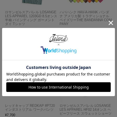
ロサンゼルスアパレル LOSANGE
ハバハンク HAV-A-HANK バンダ
LES APPAREL 1203GD 8.5オンス
ナ アメリカ製 トラディショナル
半袖 バインディング ガーメント
ペイズリーTHE BANDANNA COM
ダイ Tシャツ
PANY
¥
4,990
¥
770
レッドキャップ REDKAP #PT20
ロサンゼルスアパレル LOSANGE
インダストリアル ワークパンツ
LES APPAREL HF02 14オンス ヘ
ビーフリース スウェットショーツ
¥
7,700