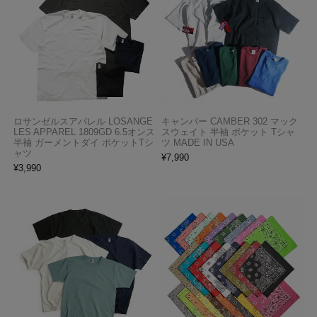
ロサンゼルスアパレル LOSANGE
キャンバー CAMBER 302 マック
LES APPAREL 1809GD 6.5オンス
スウェイト 半袖 ポケット Tシャ
半袖 ガーメントダイ ポケットTシ
ツ MADE IN USA
ャツ
¥
7,990
¥
3,990