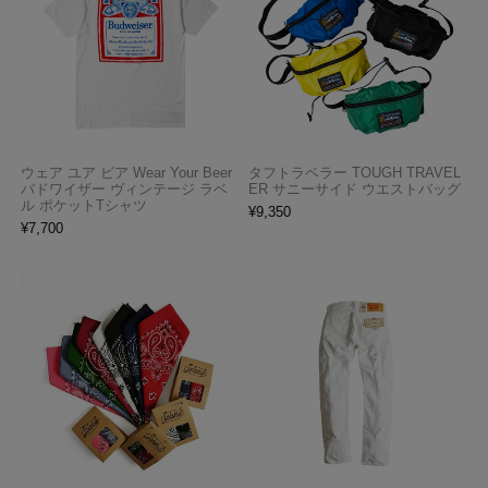
ウェア ユア ビア Wear Your Beer
タフトラベラー TOUGH TRAVEL
バドワイザー ヴィンテージ ラベ
ER サニーサイド ウエストバッグ
ル ポケットTシャツ
¥
9,350
¥
7,700