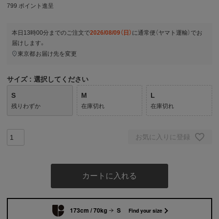
799
ポイント進呈
本日
13時00分
までのご注文で
2026/08/09（日）
に
通常便（ヤマト運輸）
でお
届けします。
東京都
お届け先を変更
サイズ
選択してください
S
M
L
残りわずか
在庫切れ
在庫切れ
お気に入りに登録
カートに入れる
173cm / 70kg
S
Find your size