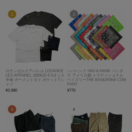
ロサンゼルスアパレル LOSANGE
ハバハンク HAV-A-HANK バンダ
LES APPAREL 1809GD 6.5オンス
ナ アメリカ製 トラディショナル
半袖 ガーメントダイ ポケットTシ
ペイズリーTHE BANDANNA COM
ャツ
PANY
¥
3,990
¥
770