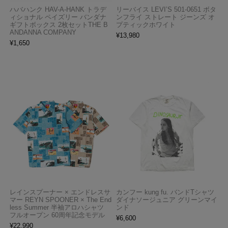
ハバハンク HAV-A-HANK トラデ
リーバイス LEVI’S 501-0651 ボタ
ィショナル ペイズリー バンダナ
ンフライ ストレート ジーンズ オ
ギフトボックス 2枚セットTHE B
プティックホワイト
ANDANNA COMPANY
¥
13,980
¥
1,650
レインスプーナー × エンドレスサ
カンフー kung fu. バンドTシャツ
マー REYN SPOONER × The End
ダイナソージュニア グリーンマイ
less Summer 半袖アロハシャツ
ンド
フルオープン 60周年記念モデル
¥
6,600
¥
22,990