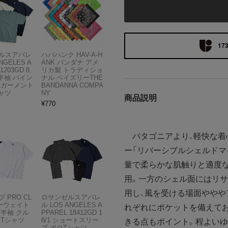
173
ルスアパレ
ハバハンク HAV-A-H
NGELES A
ANK バンダナ アメ
1203GD 8.
リカ製 トラディショ
半袖 バイン
ナル ペイズリーTHE
 ガーメント
BANDANNA COMPA
ャツ
NY
商品説明
¥
770
パタゴニアより、軽快な着
ー「リバーシブルシェルドマ
量で柔らかな肌触りと適度
用。一方のシェル面にはリサ
用し、風を受ける場面ややや
 PRO CL
ロサンゼルスアパレ
ビーウェイト
ル LOS ANGELES A
れぞれにポケットを備えて
 半袖 クル
PPAREL 18412GD 1
 Tシャツ
8/1 ショートスリー
きる点もポイント。程よいゆ
ブ ポロTシャツ