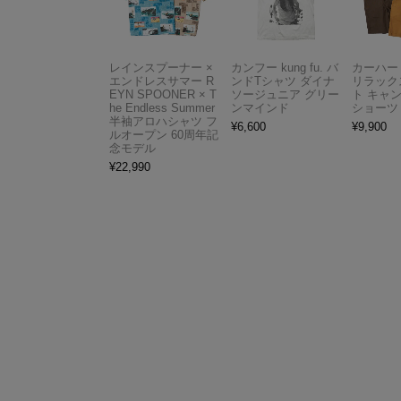
レインスプーナー ×
カンフー kung fu. バ
カーハート 
エンドレスサマー R
ンドTシャツ ダイナ
リラック
EYN SPOONER × T
ソージュニア グリー
ト キャ
he Endless Summer
ンマインド
ショーツ
半袖アロハシャツ フ
¥
6,600
¥
9,900
ルオープン 60周年記
念モデル
¥
22,990