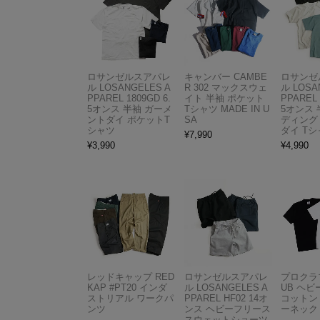
ロサンゼルスアパレ
キャンバー CAMBE
ロサンゼ
ル LOSANGELES A
R 302 マックスウェ
ル LOSA
PPAREL 1809GD 6.
イト 半袖 ポケット
PPAREL 
5オンス 半袖 ガーメ
Tシャツ MADE IN U
5オンス 
ントダイ ポケットT
SA
ディング
シャツ
ダイ Tシ
¥
7,990
¥
3,990
¥
4,990
レッドキャップ RED
ロサンゼルスアパレ
プロクラブ
KAP #PT20 インダ
ル LOSANGELES A
UB ヘ
ストリアル ワークパ
PPAREL HF02 14オ
コットン
ンツ
ンス ヘビーフリース
ーネック
スウェットショーツ