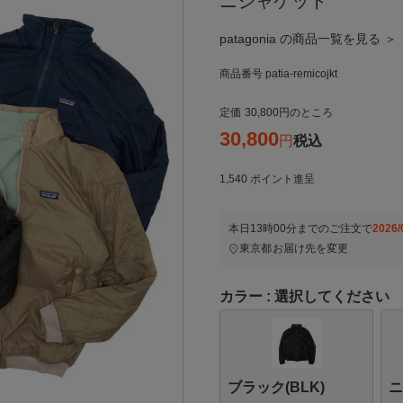
ニジャケット
patagonia の商品一覧を見る ＞
商品番号
patia-remicojkt
定価
30,800
のところ
30,800
税込
1,540
ポイント進呈
本日
13時00分
までのご注文で
2026/
東京都
お届け先を変更
カラー
選択してください
ブラック(BLK)
ニ