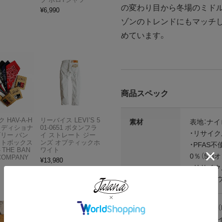
の変わり目から冬場のミド
¥
6,990
ゾンのトレンドにもマッチ
めています。
商品スペック
 HAV-A-H
リーバイス LEVI’S 5
素材
表地：ナイロ
トラディショナ
01-0651 ボタンフラ
・リサイ
ズリー バン
イ ストレート ジー
フトボックス
ンズ オプティックホ
・PFAS
THE BAN
ワイト
0％（5.8
COMPANY
¥
13,980
・リサイク
8％ ポリ
カラー
ブラック（B
ニューネイ