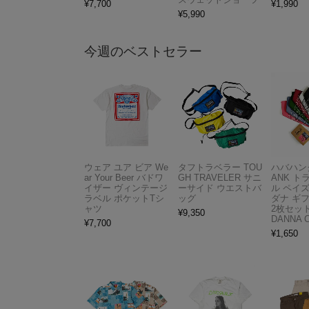
¥
7,700
¥
1,990
¥
5,990
今週のベストセラー
ウェア ユア ビア We
タフトラベラー TOU
ハバハンク
ar Your Beer バドワ
GH TRAVELER サニ
ANK 
イザー ヴィンテージ
ーサイド ウエストバ
ル ペイ
ラベル ポケットTシ
ッグ
ダナ ギ
ャツ
2枚セット
¥
9,350
DANNA 
¥
7,700
¥
1,650