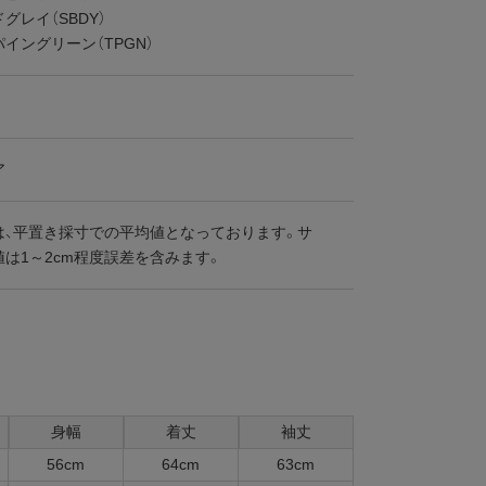
グレイ（SBDY）
イングリーン（TPGN）
ア
は、平置き採寸での平均値となっております。サ
は1～2cm程度誤差を含みます。
身幅
着丈
袖丈
56cm
64cm
63cm