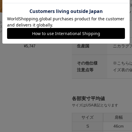
シーバード
トーリーパ
Carhartt
アメリカンクラシッ
スドフィッ
クス AMERICAN CL
重量
約500g
ンバスワーク
ASSICS ムービーT
シャツ フォレストガ
ンプ ロゴ＆ベンチ
生産国
ニカラグ
¥
5,747
その他仕様
※こちら
注意点等
イズ表の値
各部実寸平均値
サイズはUSA表記となります
サイズ
肩幅
S
46cm