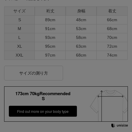
サイズ
裄丈
身幅
着丈
S
89cm
48cm
66cm
M
91cm
53cm
68cm
L
93cm
58cm
70cm
XL
95cm
63cm
72cm
XXL
97cm
68cm
74cm
サイズの測り方
173cm 70kgRecommended
S
Find out more on your body type