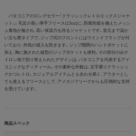
パタゴニアのロングセラー「クラッシックレトロエックスジャケ
ット」。毛足の長い厚手フリース(13oz)に、防風性能を備えたメッシ
ュ裏地が施され、高い保温力を誇るジャケットです。首元まで温か
い立ち襟タイプで、ジップ式のフロントにはウインドフラップが付
いており、外気の侵入を防ぎます。ジップ開閉のハンドポケットに
加え、胸に施された縦型のジップポケットも便利。その部分のみナ
イロン地で切り替えられたデザインは、パタゴニアを代表するアイ
コニックなディティール。その素朴な外観は、文字通りクラッシッ
クかつレトロ。カジュアルアイテムとも合わせ易く、アウターとし
ても使えるフリースとして、アメカジフリークからも圧倒的な支持
を受けています。
商品スペック