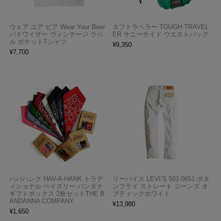
ウェア ユア ビア Wear Your Beer
タフトラベラー TOUGH TRAVEL
バドワイザー ヴィンテージ ラベ
ER サニーサイド ウエストバッグ
ル ポケットTシャツ
¥
9,350
¥
7,700
ハバハンク HAV-A-HANK トラデ
リーバイス LEVI’S 501-0651 ボタ
ィショナル ペイズリー バンダナ
ンフライ ストレート ジーンズ オ
ギフトボックス 2枚セットTHE B
プティックホワイト
ANDANNA COMPANY
¥
13,980
¥
1,650