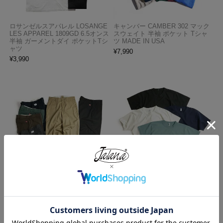
ロサンゼルスアパレル LOSANGE
キャンバー CAMBER 302 マック
LES APPAREL 1809GD 6.5オンス
スウェイト 半袖 ポケット Tシャ
半袖 ガーメントダイ ポケットTシ
ツ MADE IN USA
ャツ
¥
7,990
¥
3,990
レッドキャップ REDKAP #PT20
ロサンゼルスアパレル LOSANGE
インダストリアル ワークパンツ
LES APPAREL 1203GD 8.5オンス
半袖 バインディング ガーメント
¥
7,700
ダイ Tシャツ
¥
4,990