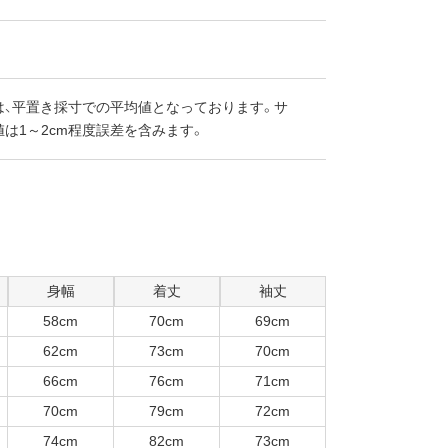
は、平置き採寸での平均値となっております。サ
は1～2cm程度誤差を含みます。
身幅
着丈
袖丈
58cm
70cm
69cm
62cm
73cm
70cm
66cm
76cm
71cm
70cm
79cm
72cm
74cm
82cm
73cm