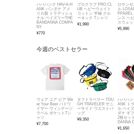
ハバハンク HAV-A-H
プロクラブ PRO CL
ロサンゼ
ANK バンダナ アメ
UB ヘビーウェイト
ル LOSA
リカ製 トラディショ
コットン 半袖 クル
PPAREL 
ナル ペイズリーTHE
ーネック Tシャツ
ンス ヘ
BANDANNA COMPA
スウェッ
¥
1,990
NY
¥
5,990
¥
770
今週のベストセラー
ウェア ユア ビア We
タフトラベラー TOU
ハバハンク
ar Your Beer バドワ
GH TRAVELER サニ
ANK 
イザー ヴィンテージ
ーサイド ウエストバ
ル ペイ
ラベル ポケットTシ
ッグ
ダナ ギ
ャツ
2枚セット
¥
9,350
DANNA 
¥
7,700
¥
1,650