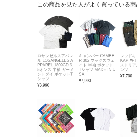
この商品を見た人がよく買っている商
ロサンゼルスアパレ
キャンバー CAMBE
レッドキ
ル LOSANGELES A
R 302 マックスウェ
KAP #P
PPAREL 1809GD 6.
イト 半袖 ポケット
ストリア
5オンス 半袖 ガーメ
Tシャツ MADE IN U
ンツ
ントダイ ポケットT
SA
¥
7,700
シャツ
¥
7,990
¥
3,990