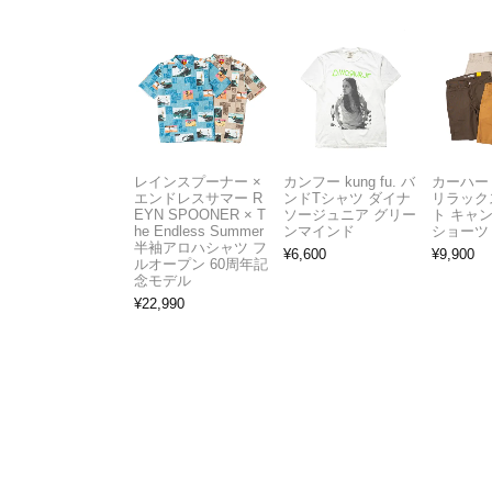
レインスプーナー ×
カンフー kung fu. バ
カーハート 
エンドレスサマー R
ンドTシャツ ダイナ
リラック
EYN SPOONER × T
ソージュニア グリー
ト キャ
he Endless Summer
ンマインド
ショーツ
半袖アロハシャツ フ
¥
6,600
¥
9,900
ルオープン 60周年記
念モデル
¥
22,990