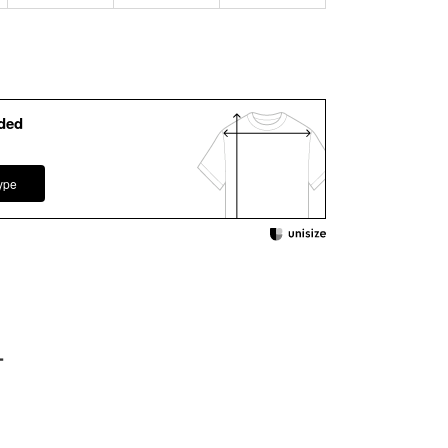
ded
ype
ー