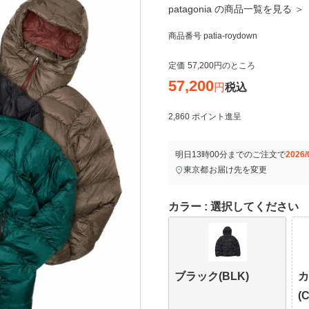
patagonia の商品一覧を見る ＞
商品番号
patia-roydown
定価
57,200
のところ
57,200
税込
2,860
ポイント進呈
明日
13時00分
までのご注文で
2026/
東京都
お届け先を変更
カラー
選択してください
ブラック(BLK)
(