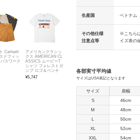
生産国
ベトナム
その他仕様
※こちら
注意点等
イズ表の値
Carhartt
アメリカンクラシッ
スドフィッ
クス AMERICAN CL
ンバスワーク
ASSICS ムービーT
シャツ フォレストガ
ンプ ロゴ＆ベンチ
各部実寸平均値
¥
5,747
サイズはUSA表記となります
サイズ
肩幅
S
46cm
M
48cm
L
50cm
XL
52cm
XXL
54cm