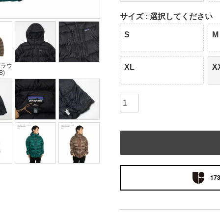
サイズ
選択してください
S
M
ブラウ
XL
X
B)
173