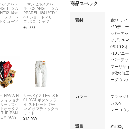
商品スペック
ルスアパレ
ロサンゼルスアパレ
NGELES A
ル LOS ANGELES A
HF02 14オ
PPAREL 18412GD 1
ビーフリース
8/1 ショートスリー
素材
表地：ナイロ
トショーツ
ブ ポロTシャツ
・20デニ
¥
6,990
・パーテ
ップ、PF
0％（0.8
・10デニ
・パーテ
マーリサイ
R撥水加工
ーダウン）
 HAV-A-H
リーバイス LEVI’S 5
カラー
ブラック（B
トラディショナ
01-0651 ボタンフラ
カスケード
ズリー バン
イ ストレート ジー
フトボックス
ンズ オプティックホ
マーロウブ
THE BAN
ワイト
COMPANY
¥
13,980
重量
約500g