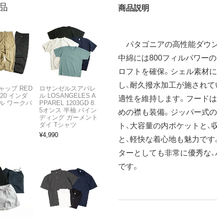
品
商品説明
パタゴニアの高性能ダウン
中綿には800フィルパワー
ロフトを確保。シェル素材に
し、耐久撥水加工が施されて
ャップ RED
ロサンゼルスアパレ
T20 インダ
ル LOSANGELES A
適性を維持します。フードは
ル ワークパ
PPAREL 1203GD 8.
5オンス 半袖 バイン
めの襟も装備。ジッパー式
ディング ガーメント
ダイ Tシャツ
ト、大容量の内ポケットと、
¥
4,990
と、軽快な着心地も魅力です
ターとしても非常に優秀な
です。