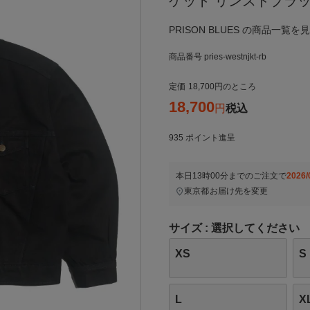
ケット リンスドブラ
PRISON BLUES の商品一覧を
商品番号
pries-westnjkt-rb
定価
18,700
のところ
18,700
税込
935
ポイント進呈
本日
13時00分
までのご注文で
2026/
東京都
お届け先を変更
サイズ
選択してください
XS
S
L
X