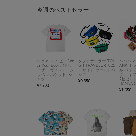
今週のベストセラー
ウェア ユア ビア We
タフトラベラー TOU
ハバハンク
ar Your Beer バドワ
GH TRAVELER サニ
ANK 
イザー ヴィンテージ
ーサイド ウエストバ
ル ペイ
ラベル ポケットTシ
ッグ
ダナ ギ
ャツ
2枚セット
¥
9,350
DANNA 
¥
7,700
¥
1,650