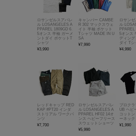
ロサンゼルスアパレ
キャンバー CAMBE
ロサンゼ
ル LOSANGELES A
R 302 マックスウェ
ル LOSA
PPAREL 1809GD 6.
イト 半袖 ポケット
PPAREL 
5オンス 半袖 ガーメ
Tシャツ MADE IN U
5オンス 
ントダイ ポケットT
SA
ディング
シャツ
ダイ Tシ
¥
7,990
¥
3,990
¥
4,990
レッドキャップ RED
ロサンゼルスアパレ
プロクラブ
KAP #PT20 インダ
ル LOSANGELES A
UB ヘ
ストリアル ワークパ
PPAREL HF02 14オ
コットン
ンツ
ンス ヘビーフリース
ーネック
スウェットショーツ
¥
7,700
¥
1,990
¥
5,990