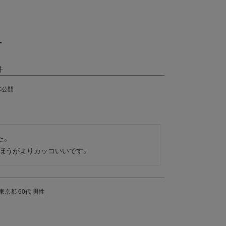
ー
非公開
。

ほうがよりカッコいいです。
東京都
60代
男性