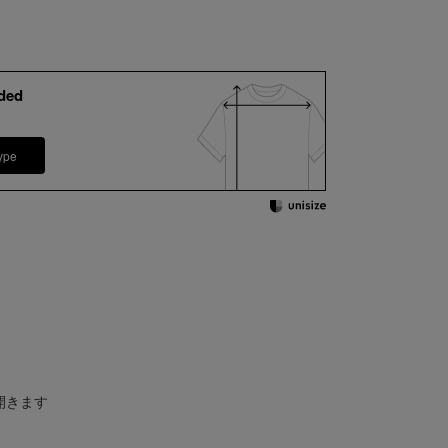
ded
ype
開きます