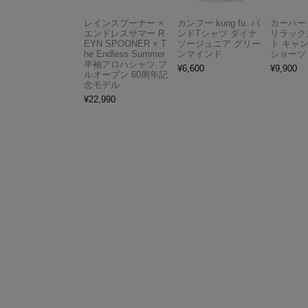
レインスプーナー ×
カンフー kung fu. バ
カーハート 
エンドレスサマー R
ンドTシャツ ダイナ
リラック
EYN SPOONER × T
ソージュニア グリー
ト キャ
he Endless Summer
ンマインド
ショーツ
半袖アロハシャツ フ
¥
6,600
¥
9,900
ルオープン 60周年記
念モデル
¥
22,990