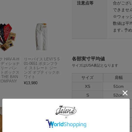
注意点等
合がござ
できませ
※ウォッ
数値は平
ます。予
各部実寸平均値
 HAV-A-H
リーバイス LEVI’S 5
トラディショナ
01-0651 ボタンフラ
サイズはUSA表記となります
ズリー バン
イ ストレート ジー
フトボックス
ンズ オプティックホ
THE BAN
ワイト
サイズ
肩幅
COMPANY
¥
13,980
XS
51cm
S
52cm
M
54cm
L
56cm
XL
58cm