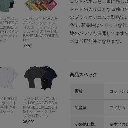
ロントパネルを二重に施し
ケットの入り口となる独自
のブラックデニムに製品洗
ルスアパレ
ハバハンク HAV-A-H
NGELES A
ANK バンダナ アメ
色で、新品時はソリッドな仕
1203GD 8.
リカ製 トラディショ
半袖 バイン
ナル ペイズリーTHE
地のパンツも展開してますの
 ガーメント
BANDANNA COMPA
ャツ
NY
ズは当店別注になります。
¥
770
商品スペック
素材
コットン 1
 PRO CL
ロサンゼルスアパレ
ビーウェイト
ル LOS ANGELES A
 半袖 クル
PPAREL 18412GD 1
生産国
アメリカ
 Tシャツ
8/1 ショートスリー
ブ ポロTシャツ
¥
6,990
その他仕様
※生地の