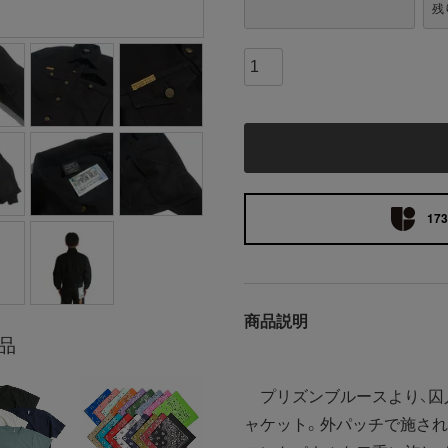
残
173
商品説明
品
プリズンブルースより、囚
ャケット。外パッチで施され