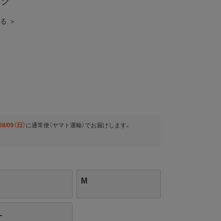
ック
見る ＞
08/09（日）
に
通常便（ヤマト運輸）
でお届けします。
M
L