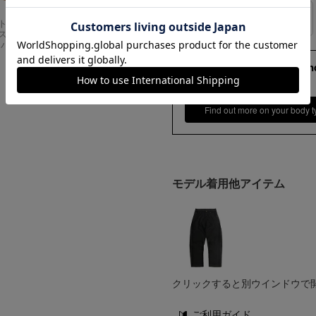
サイズの測り方
Carhartt
アメリカンクラシッ
スドフィッ
クス AMERICAN CL
ンバスワーク
ASSICS ムービーT
シャツ フォレストガ
173cm 70kgRecommen
ンプ ロゴ＆ベンチ
M
¥
5,747
Find out more on your body t
モデル着用他アイテム
クリックすると別ウインドウで
ご利用ガイド