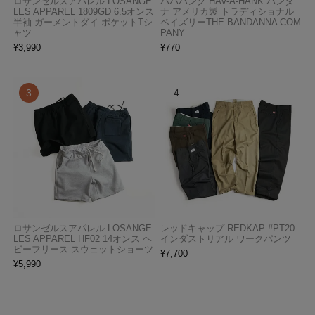
ロサンゼルスアパレル LOSANGE
ハバハンク HAV-A-HANK バンダ
LES APPAREL 1809GD 6.5オンス
ナ アメリカ製 トラディショナル
半袖 ガーメントダイ ポケットTシ
ペイズリーTHE BANDANNA COM
ャツ
PANY
¥
3,990
¥
770
ロサンゼルスアパレル LOSANGE
レッドキャップ REDKAP #PT20
LES APPAREL HF02 14オンス ヘ
インダストリアル ワークパンツ
ビーフリース スウェットショーツ
¥
7,700
¥
5,990