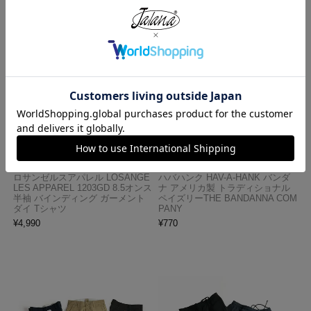
ロサンゼルスアパレル LOSANGE
ハバハンク HAV-A-HANK バンダ
LES APPAREL 1203GD 8.5オンス
ナ アメリカ製 トラディショナル
半袖 バインディング ガーメント
ペイズリーTHE BANDANNA COM
ダイ Tシャツ
PANY
¥
4,990
¥
770