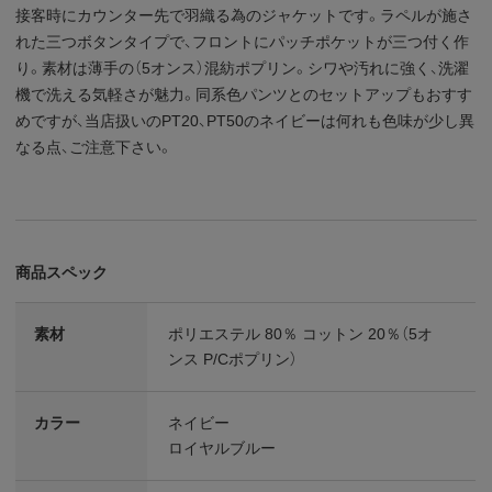
接客時にカウンター先で羽織る為のジャケットです。ラペルが施さ
れた三つボタンタイプで、フロントにパッチポケットが三つ付く作
り。素材は薄手の（5オンス）混紡ポプリン。シワや汚れに強く、洗濯
機で洗える気軽さが魅力。同系色パンツとのセットアップもおすす
めですが、当店扱いのPT20、PT50のネイビーは何れも色味が少し異
なる点、ご注意下さい。
商品スペック
素材
ポリエステル 80％ コットン 20％（5オ
ンス P/Cポプリン）
カラー
ネイビー
ロイヤルブルー