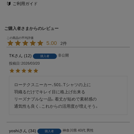
ご利用ガイド
ご購入者さまからのレビュー
5.00
2
TK
12
非公開
購入者
投稿日
2026/03/20
ローテクスニーカー、501、Tシャツの上に

羽織るだけでキレイ目に格上げ出来る

リーズナブルな一品。着丈が短めで素材感の

通気性も良く、これからの活用度が増えそう。
yoshi
34
神奈川県
40代
男性
購入者