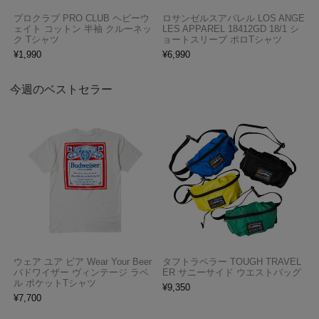
プロクラブ PRO CLUB ヘビーウ
ロサンゼルスアパレル LOS ANGE
ェイト コットン 半袖 クルーネッ
LES APPAREL 18412GD 18/1 シ
ク Tシャツ
ョートスリーブ ポロTシャツ
¥
1,990
¥
6,990
今週のベストセラー
ウェア ユア ビア Wear Your Beer
タフトラベラー TOUGH TRAVEL
バドワイザー ヴィンテージ ラベ
ER サニーサイド ウエストバッグ
ル ポケットTシャツ
¥
9,350
¥
7,700