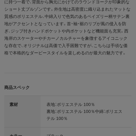
に持つ一着で、背面から胸元にかけてのラウンドヨークが印象的な
ショート丈ブルゾンです。外生地は高密度に織り込まれたマットな
質感のポリエステル、中綿入りで色気のあるペイズリー柄サテン裏
地がアクセントとなっています。首・袖・裾のリブが風の侵入を防
ぎ、ジップ付きハンドポケットや内ポケットなど機能面も充実。西
海岸のスケーターやチカーノカルチャーを象徴するアイコニック
な存在で、オリジナルは高価で入手困難ですが、こちらは手頃な価
格で本格的なダービースタイルを楽しめるのが最大の魅力です。
商品スペック
素材
表地：ポリエステル 100％
裏地：ポリエステル 100％中綿：ポリエス
テル 100％
カラー
ブラック