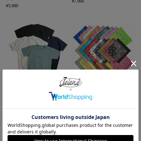
¥
7,990
¥
3,990
ロサンゼルスアパレル LOSANGE
ハバハンク HAV-A-HANK バンダ
LES APPAREL 1203GD 8.5オンス
ナ アメリカ製 トラディショナル
半袖 バインディング ガーメント
ペイズリーTHE BANDANNA COM
ダイ Tシャツ
PANY
¥
4,990
¥
770