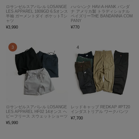
ロサンゼルスアパレル LOSANGE
ハバハンク HAV-A-HANK バンダ
LES APPAREL 1809GD 6.5オンス
ナ アメリカ製 トラディショナル
半袖 ガーメントダイ ポケットTシ
ペイズリーTHE BANDANNA COM
ャツ
PANY
¥
3,990
¥
770
ロサンゼルスアパレル LOSANGE
レッドキャップ REDKAP #PT20
LES APPAREL HF02 14オンス ヘ
インダストリアル ワークパンツ
ビーフリース スウェットショーツ
¥
7,700
¥
5,990