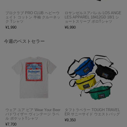
プロクラブ PRO CLUB ヘビーウ
ロサンゼルスアパレル LOS ANGE
ェイト コットン 半袖 クルーネッ
LES APPAREL 18412GD 18/1 シ
ク Tシャツ
ョートスリーブ ポロTシャツ
¥
1,990
¥
6,990
今週のベストセラー
ウェア ユア ビア Wear Your Beer
タフトラベラー TOUGH TRAVEL
バドワイザー ヴィンテージ ラベ
ER サニーサイド ウエストバッグ
ル ポケットTシャツ
¥
9,350
¥
7,700