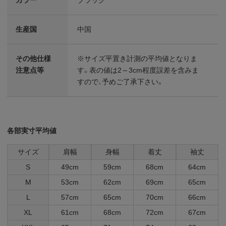
生産国
中国
その他仕様
※サイズ平置き計測の平均値となりま
注意点等
す。表の値は2～3cm程度誤差を含みま
すので、予めご了承下さい。
各部実寸平均値
サイズ
肩幅
身幅
着丈
袖丈
S
49cm
59cm
68cm
64cm
M
53cm
62cm
69cm
65cm
L
57cm
65cm
70cm
66cm
XL
61cm
68cm
72cm
67cm