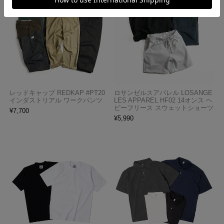
レッドキャップ REDKAP #PT20
ロサンゼルスアパレル LOSANGE
インダストリアル ワークパンツ
LES APPAREL HF02 14オンス ヘ
ビーフリース スウェットショーツ
¥
7,700
¥
5,990