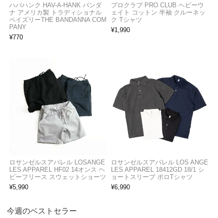
ハバハンク HAV-A-HANK バンダ
プロクラブ PRO CLUB ヘビーウ
ナ アメリカ製 トラディショナル
ェイト コットン 半袖 クルーネッ
ペイズリーTHE BANDANNA COM
ク Tシャツ
PANY
¥
1,990
¥
770
ロサンゼルスアパレル LOSANGE
ロサンゼルスアパレル LOS ANGE
LES APPAREL HF02 14オンス ヘ
LES APPAREL 18412GD 18/1 シ
ビーフリース スウェットショーツ
ョートスリーブ ポロTシャツ
¥
5,990
¥
6,990
今週のベストセラー