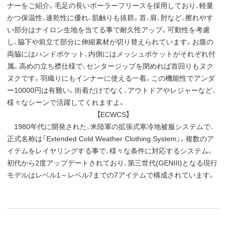
ナーをご紹介。毛足の長いポーラーフリースを採用しており、軽量
かつ保温性、速乾性に優れ、肌触りも抜群。首、肩、肘など、擦れやす
い部分はナイロン生地を当てる事で耐久性アップ。可動性を考慮
し、脇下や前立て部分に伸縮素材が切り替えられています。お腹の
両脇にはハンドポケット、内側にはメッシュポケットがそれぞれ付
属。高めの立ち襟仕様で、センタージップを閉めれば首回りもヌク
ヌクです。羽織りにもインナーに使える一着。この機能性でアンダ
ー10000円は有難い。街着だけでなく、アウトドアやレジャーなど、
様々なシーンで活躍してくれますよ。
【ECWCS】
1980年代に開発された、米陸軍の拡張式寒冷地被服システムで、
正式名称は「Extended Cold Weather Clothing System」。複数のア
イテムをレイヤリングする事で、様々な条件に対応するシステム。
初代から2度アップデートされており、第三世代(GENIII)となる現行
モデルはレベル1～レベル7までの7アイテムで構成されています。