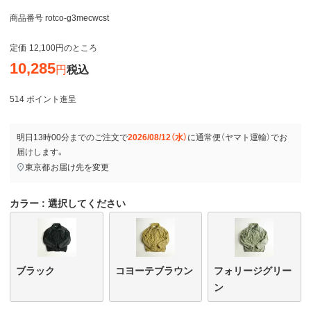
商品番号
rotco-g3mecwcst
定価
12,100
のところ
10,285
税込
514
ポイント進呈
明日
13時00分
までのご注文で
2026/08/12（水）
に
通常便（ヤマト運輸）
でお
届けします。
東京都
お届け先を変更
カラー
選択してください
ブラック
コヨーテブラウン
フォリージグリー
ン