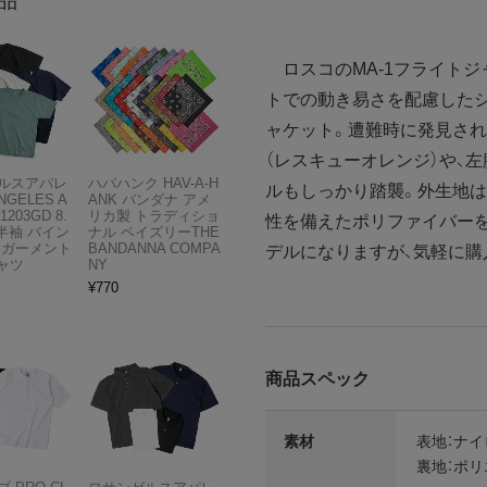
品
ロスコのMA-1フライトジ
トでの動き易さを配慮した
ャケット。遭難時に発見さ
（レスキューオレンジ）や、
ルスアパレ
ハバハンク HAV-A-H
ルもしっかり踏襲。外生地は
NGELES A
ANK バンダナ アメ
1203GD 8.
リカ製 トラディショ
性を備えたポリファイバーを
半袖 バイン
ナル ペイズリーTHE
 ガーメント
BANDANNA COMPA
デルになりますが、気軽に購
ャツ
NY
¥
770
商品スペック
素材
表地：ナイ
裏地：ポリ