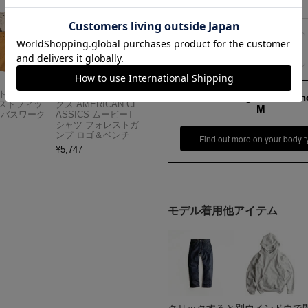
XL
54cm
サイズの測り方
Carhartt
アメリカンクラシッ
173cm 70kgRecommen
スドフィッ
クス AMERICAN CL
M
ンバスワーク
ASSICS ムービーT
シャツ フォレストガ
ンプ ロゴ＆ベンチ
Find out more on your body t
¥
5,747
モデル着用他アイテム
クリックすると別ウインドウで