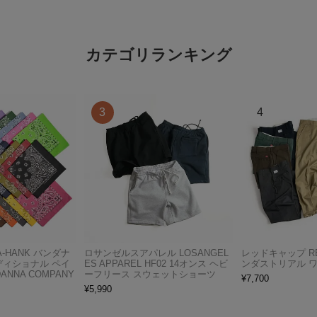
カテゴリランキング
A-HANK バンダナ
ロサンゼルスアパレル LOSANGEL
レッドキャップ RED
ディショナル ペイ
ES APPAREL HF02 14オンス ヘビ
ンダストリアル 
ANNA COMPANY
ーフリース スウェットショーツ
¥
7,700
¥
5,990