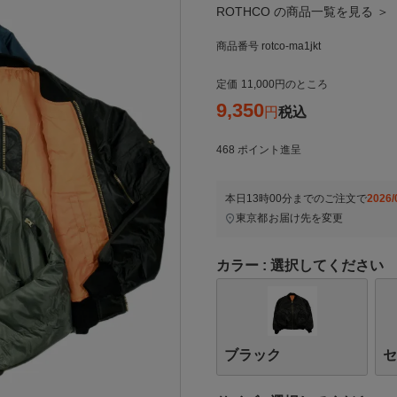
ROTHCO の商品一覧を見る ＞
商品番号
rotco-ma1jkt
定価
11,000
のところ
9,350
税込
468
ポイント進呈
本日
13時00分
までのご注文で
2026/
東京都
お届け先を変更
カラー
選択してください
ブラック