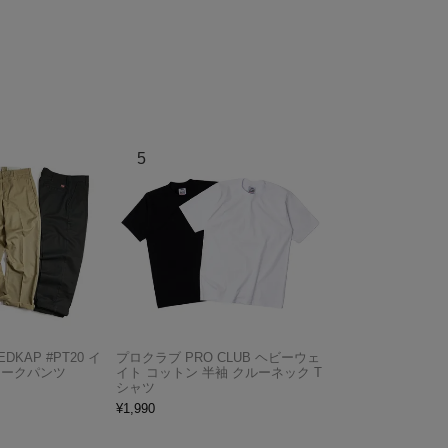
KAP #PT20 イ
プロクラブ PRO CLUB ヘビーウェ
ワークパンツ
イト コットン 半袖 クルーネック T
シャツ
¥
1,990