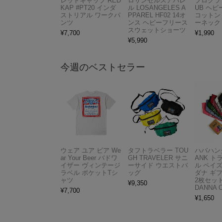
レッドキャップ RED
ロサンゼルスアパレ
プロクラブ
KAP #PT20 インダ
ル LOSANGELES A
UB ヘ
ストリアル ワークパ
PPAREL HF02 14オ
コットン
ンツ
ンス ヘビーフリース
ーネック
スウェットショーツ
¥
7,700
¥
1,990
¥
5,990
今週のベストセラー
ウェア ユア ビア We
タフトラベラー TOU
ハバハンク
ar Your Beer バドワ
GH TRAVELER サニ
ANK 
イザー ヴィンテージ
ーサイド ウエストバ
ル ペイ
ラベル ポケットTシ
ッグ
ダナ ギ
ャツ
2枚セット
¥
9,350
DANNA 
¥
7,700
¥
1,650