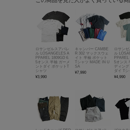
この商品を見た人がよく買っている商
ロサンゼルスアパレ
キャンバー CAMBE
ロサンゼ
ル LOSANGELES A
R 302 マックスウェ
ル LOSA
PPAREL 1809GD 6.
イト 半袖 ポケット
PPAREL 
5オンス 半袖 ガーメ
Tシャツ MADE IN U
5オンス 
ントダイ ポケットT
SA
ディング
シャツ
ダイ Tシ
¥
7,990
¥
3,990
¥
4,990