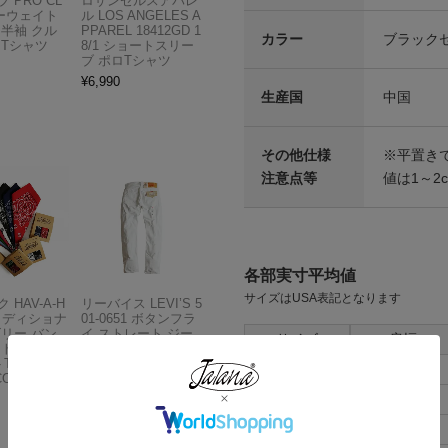
 PRO CL
ロサンゼルスアパレ
ビーウェイト
ル LOS ANGELES A
 半袖 クル
PPAREL 18412GD 1
カラー
ブラック
 Tシャツ
8/1 ショートスリー
ブ ポロTシャツ
¥
6,990
生産国
中国
その他仕様
※平置き
注意点等
値は1～2
各部実寸平均値
サイズはUSA表記となります
 HAV-A-H
リーバイス LEVI’S 5
トラディショナ
01-0651 ボタンフラ
ズリー バン
イ ストレート ジー
サイズ
肩幅
フトボックス
ンズ オプティックホ
THE BAN
ワイト
S
48cm
COMPANY
¥
13,980
M
50cm
L
52cm