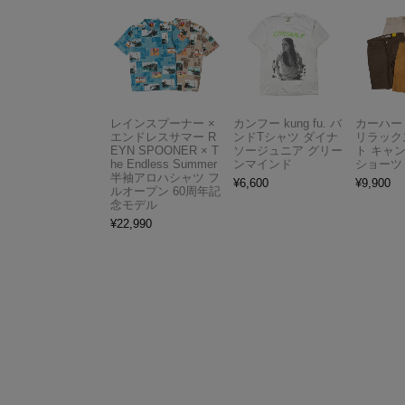
レインスプーナー ×
カンフー kung fu. バ
カーハート 
エンドレスサマー R
ンドTシャツ ダイナ
リラック
EYN SPOONER × T
ソージュニア グリー
ト キャ
he Endless Summer
ンマインド
ショーツ
半袖アロハシャツ フ
¥
6,600
¥
9,900
ルオープン 60周年記
念モデル
¥
22,990