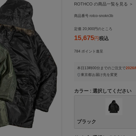
ROTHCO の商品一覧を見る ＞
商品番号
rotco-snokn3b
定価
20,900
のところ
15,675
税込
784
ポイント進呈
本日
13時00分
までのご注文で
2026/
東京都
お届け先を変更
カラー
選択してください
ブラック