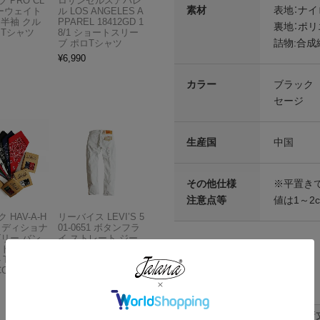
 PRO CL
ロサンゼルスアパレ
素材
表地：ナイ
ビーウェイト
ル LOS ANGELES A
 半袖 クル
PPAREL 18412GD 1
裏地：ポリ
 Tシャツ
8/1 ショートスリー
詰物:合成繊
ブ ポロTシャツ
¥
6,990
カラー
ブラック
セージ
生産国
中国
その他仕様
※平置き
注意点等
値は1～2
 HAV-A-H
リーバイス LEVI’S 5
トラディショナ
01-0651 ボタンフラ
ズリー バン
イ ストレート ジー
フトボックス
ンズ オプティックホ
THE BAN
ワイト
各部実寸平均値
COMPANY
¥
13,980
サイズはUSA表記となります
サイズ
着