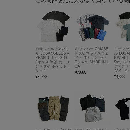
この商品を見た人がよく買っている商
ロサンゼルスアパレ
キャンバー CAMBE
ロサンゼ
ル LOSANGELES A
R 302 マックスウェ
ル LOSA
PPAREL 1809GD 6.
イト 半袖 ポケット
PPAREL 
5オンス 半袖 ガーメ
Tシャツ MADE IN U
5オンス 
ントダイ ポケットT
SA
ディング
シャツ
ダイ Tシ
¥
7,990
¥
3,990
¥
4,990