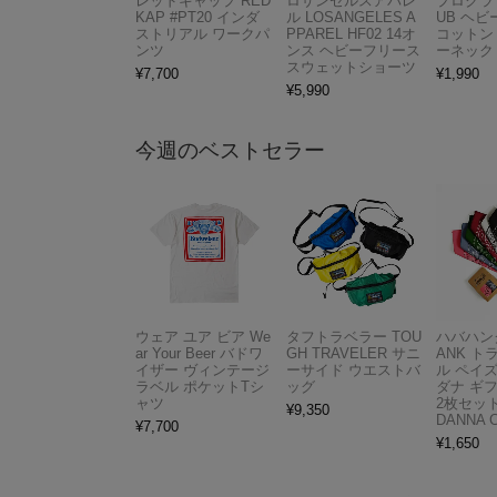
レッドキャップ RED
ロサンゼルスアパレ
プロクラブ
KAP #PT20 インダ
ル LOSANGELES A
UB ヘ
ストリアル ワークパ
PPAREL HF02 14オ
コットン
ンツ
ンス ヘビーフリース
ーネック
スウェットショーツ
¥
7,700
¥
1,990
¥
5,990
今週のベストセラー
ウェア ユア ビア We
タフトラベラー TOU
ハバハンク
ar Your Beer バドワ
GH TRAVELER サニ
ANK 
イザー ヴィンテージ
ーサイド ウエストバ
ル ペイ
ラベル ポケットTシ
ッグ
ダナ ギ
ャツ
2枚セット
¥
9,350
DANNA 
¥
7,700
¥
1,650