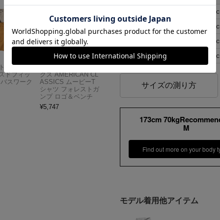
S
88
M
90
L
92
XL
94
Carhartt
アメリカンクラシッ
スドフィッ
クス AMERICAN CL
ンバスワーク
ASSICS ムービーT
サイズの測り方
シャツ フォレストガ
ンプ ロゴ＆ベンチ
¥
5,747
173cm 70kgRecommen
M
Find out more on your body t
モデル着用他アイテム