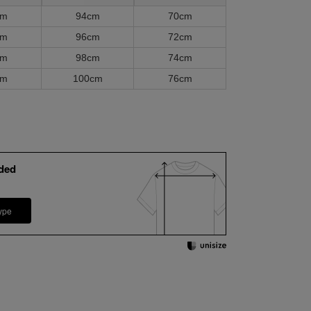
cm
94cm
70cm
cm
96cm
72cm
cm
98cm
74cm
cm
100cm
76cm
ded
ype