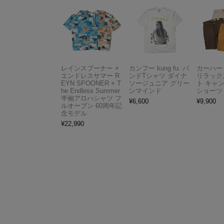
レインスプーナー ×
カンフー kung fu. バ
カーハート 
エンドレスサマー R
ンドTシャツ ダイナ
リラック
EYN SPOONER × T
ソージュニア グリー
ト キャ
he Endless Summer
ンマインド
ショーツ
半袖アロハシャツ フ
¥
6,600
¥
9,900
ルオープン 60周年記
念モデル
¥
22,990