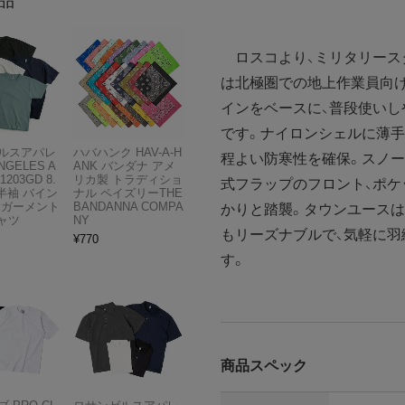
品
ロスコより、ミリタリースタ
は北極圏での地上作業員向
インをベースに、普段使い
です。ナイロンシェルに薄手
ルスアパレ
ハバハンク HAV-A-H
程よい防寒性を確保。スノー
NGELES A
ANK バンダナ アメ
1203GD 8.
リカ製 トラディショ
式フラップのフロント、ポケ
半袖 バイン
ナル ペイズリーTHE
 ガーメント
BANDANNA COMPA
かりと踏襲。タウンユースは
ャツ
NY
もリーズナブルで、気軽に
¥
770
す。
商品スペック