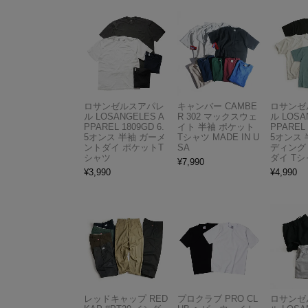
ロサンゼルスアパレ
キャンバー CAMBE
ロサンゼ
ル LOSANGELES A
R 302 マックスウェ
ル LOSA
PPAREL 1809GD 6.
イト 半袖 ポケット
PPAREL 
5オンス 半袖 ガーメ
Tシャツ MADE IN U
5オンス 
ントダイ ポケットT
SA
ディング
シャツ
ダイ Tシ
¥
7,990
¥
3,990
¥
4,990
レッドキャップ RED
プロクラブ PRO CL
ロサンゼ