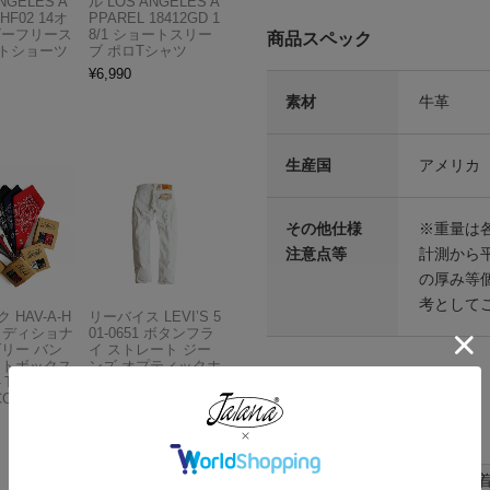
NGELES A
ル LOS ANGELES A
HF02 14オ
PPAREL 18412GD 1
ビーフリース
8/1 ショートスリー
商品スペック
トショーツ
ブ ポロTシャツ
¥
6,990
素材
牛革
生産国
アメリカ
その他仕様
※重量は
注意点等
計測から
の厚み等
考として
 HAV-A-H
リーバイス LEVI’S 5
トラディショナ
01-0651 ボタンフラ
ズリー バン
イ ストレート ジー
フトボックス
ンズ オプティックホ
THE BAN
ワイト
COMPANY
¥
13,980
各部実寸平均値
サイズはUSA表記となります
サイズ
肩幅
身幅