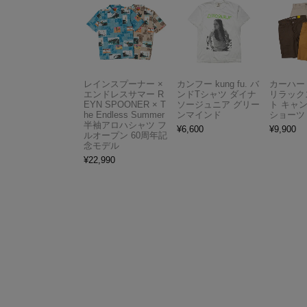
レインスプーナー ×
カンフー kung fu. バ
カーハート 
エンドレスサマー R
ンドTシャツ ダイナ
リラック
EYN SPOONER × T
ソージュニア グリー
ト キャ
he Endless Summer
ンマインド
ショーツ
半袖アロハシャツ フ
¥
6,600
¥
9,900
ルオープン 60周年記
念モデル
¥
22,990