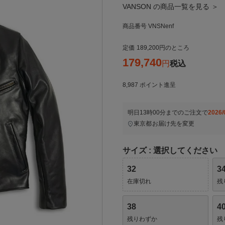
VANSON の商品一覧を見る ＞
商品番号
VNSNenf
定価
189,200
のところ
179,740
税込
8,987
ポイント進呈
明日
13時00分
までのご注文で
2026/
東京都
お届け先を変更
サイズ
選択してください
32
3
在庫切れ
残
38
4
残りわずか
残