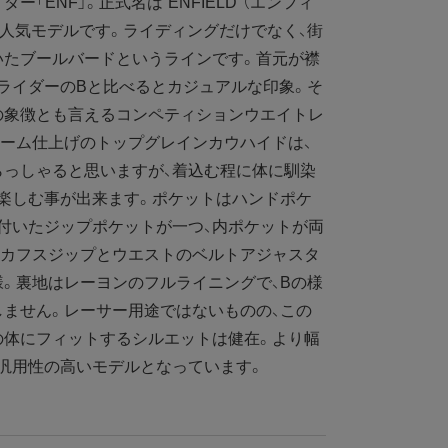
「ENF」。正式名は“ENFIELD”（エンフィ
の人気モデルです。ライディングだけでなく、街
いたブールバードというラインです。首元が襟
ライダーのBと比べるとカジュアルな印象。そ
の象徴とも言えるコンペティションウエイトレ
ーム仕上げのトップグレインカウハイドは、
らっしゃると思いますが、着込む程に体に馴染
楽しむ事が出来ます。ポケットはハンドポケ
付いたジップポケットが一つ、内ポケットが両
。カフスジップとウエストのベルトアジャスタ
。裏地はレーヨンのフルライニングで、Bの様
ません。レーサー用途ではないものの、この
の体にフィットするシルエットは健在。より幅
汎用性の高いモデルとなっています。