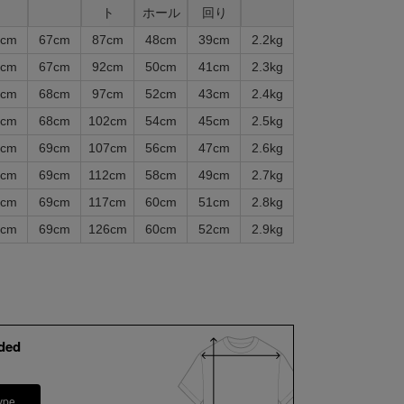
ト
ホール
回り
2cm
67cm
87cm
48cm
39cm
2.2kg
3cm
67cm
92cm
50cm
41cm
2.3kg
3cm
68cm
97cm
52cm
43cm
2.4kg
4cm
68cm
102cm
54cm
45cm
2.5kg
5cm
69cm
107cm
56cm
47cm
2.6kg
5cm
69cm
112cm
58cm
49cm
2.7kg
5cm
69cm
117cm
60cm
51cm
2.8kg
5cm
69cm
126cm
60cm
52cm
2.9kg
ded
ype