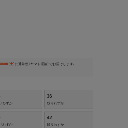
08/08（土）
に
通常便（ヤマト運輸）
でお届けします。
4
36
りわずか
残りわずか
0
42
りわずか
残りわずか