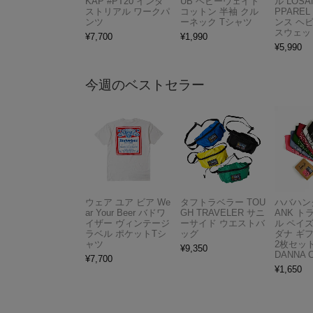
KAP #PT20 インダ
UB ヘビーウェイト
ル LOSA
ストリアル ワークパ
コットン 半袖 クル
PPAREL 
ンツ
ーネック Tシャツ
ンス ヘ
スウェッ
¥
7,700
¥
1,990
¥
5,990
今週のベストセラー
ウェア ユア ビア We
タフトラベラー TOU
ハバハンク
ar Your Beer バドワ
GH TRAVELER サニ
ANK 
イザー ヴィンテージ
ーサイド ウエストバ
ル ペイ
ラベル ポケットTシ
ッグ
ダナ ギ
ャツ
2枚セット
¥
9,350
DANNA 
¥
7,700
¥
1,650