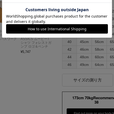
32
41cm
48cm
6
34
42cm
50cm
6
36
43cm
52cm
6
Carhartt
アメリカンクラシッ
38
44cm
54cm
6
スドフィッ
クス AMERICAN CL
ンバスワーク
ASSICS ムービーT
40
45cm
56cm
6
シャツ フォレストガ
ンプ ロゴ＆ベンチ
42
46cm
58cm
6
¥
5,747
44
48cm
60cm
6
46
49cm
64cm
6
サイズの測り方
173cm 70kgRecommen
38
Find out more on your body t