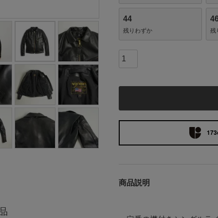
44
4
残りわずか
残
173
商品説明
品