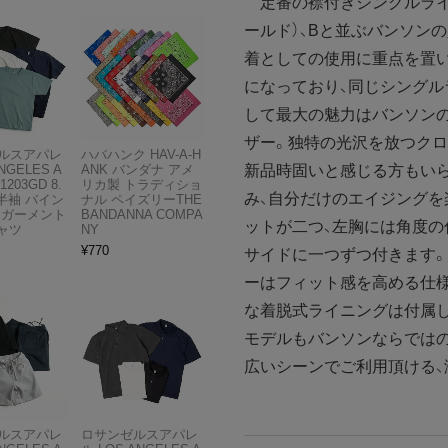
定番の襟付きシングルライダー
ールド）、Bと並ぶバンソン
着としての使用に重点を置
になっており、同じシングル
して最大の魅力はバンソン
ザー。独特の光沢を放つクロ
ルスアパレ
ハバハンク HAV-A-H
新品時固いと感じる方もい
NGELES A
ANK バンダナ アメ
1203GD 8.
リカ製 トラディショ
み、自分だけのエイジングを
半袖 バイン
ナル ペイズリーTHE
 ガーメント
BANDANNA COMPA
ットが二つ、左胸には角度の
ャツ
NY
¥
770
サイドに一つずつ付きます
ーはフィット感を高める仕様
な着脱式ライニングは付属し
モデルもバンソンならでは
広いシーンでご利用頂ける、
ルスアパレ
ロサンゼルスアパレ