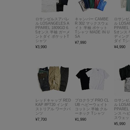
ロサンゼルスアパレ
キャンバー CAMBE
ロサンゼ
ル LOSANGELES A
R 302 マックスウェ
ル LOSA
PPAREL 1809GD 6.
イト 半袖 ポケット
PPAREL 
5オンス 半袖 ガーメ
Tシャツ MADE IN U
5オンス 
ントダイ ポケットT
SA
ディング
シャツ
ダイ Tシ
¥
7,990
¥
3,990
¥
4,990
レッドキャップ RED
プロクラブ PRO CL
ロサンゼ
KAP #PT20 インダ
UB ヘビーウェイト
ル LOSA
ストリアル ワークパ
コットン 半袖 クル
PPAREL 
ンツ
ーネック Tシャツ
ンス ヘ
スウェッ
¥
7,700
¥
1,990
¥
5,990