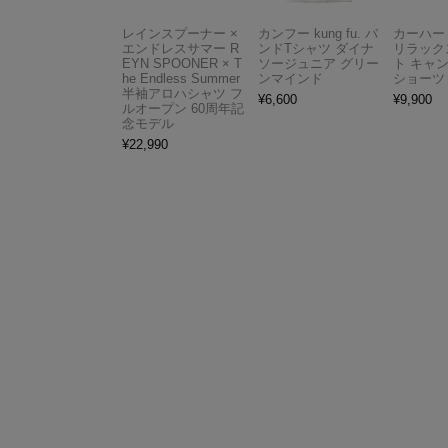
レインスプーナー ×
カンフー kung fu. バ
カーハート 
エンドレスサマー R
ンドTシャツ ダイナ
リラック
EYN SPOONER × T
ソージュニア グリー
ト キャ
he Endless Summer
ンマインド
ショーツ
半袖アロハシャツ フ
¥
6,600
¥
9,900
ルオープン 60周年記
念モデル
¥
22,990