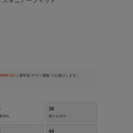
ー スキニアーフィット
08/08（土）
に
通常便（ヤマト運輸）
でお届けします。
6
38
庫切れ
残りわずか
2
44