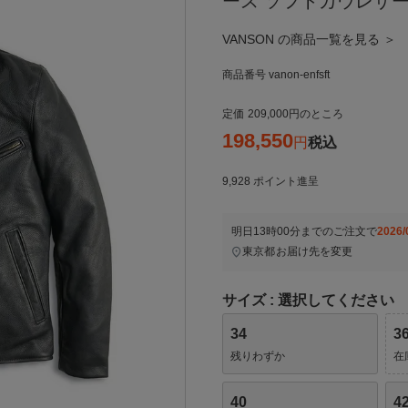
ース ソフトカウレザ
VANSON の商品一覧を見る ＞
商品番号
vanon-enfsft
定価
209,000
のところ
198,550
税込
9,928
ポイント進呈
明日
13時00分
までのご注文で
2026/
東京都
お届け先を変更
サイズ
選択してください
34
3
残りわずか
在
40
4