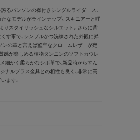
誇るバンソンの襟付きシングルライダース、
新たなモデルがラインナップ。スキニアーと呼
よりスタイリッシュなシルエット。さらに背
なくす事で、シンプルかつ洗練された外観に昇
ソンの革と言えば堅牢なクロームレザーが定
の質感が楽しめる植物タンニンのソフトカウレ
メ細かく柔らかなシボ革で、新品時からすん
ジナルブラス金具との相性も良く、非常に高
ています。