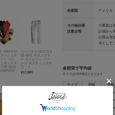
生産国
アメリカ
その他仕様
※重量は
注意点等
計測から
の厚み等
考として
 HAV-A-H
リーバイス LEVI’S 5
トラディショナ
01-0651 ボタンフラ
ズリー バン
イ ストレート ジー
フトボックス
ンズ オプティックホ
THE BAN
ワイト
各部実寸平均値
COMPANY
¥
13,980
サイズはUSA表記となります
サイズ
肩幅
身幅
34
41cm
49c
36
43cm
51c
38
45cm
53c