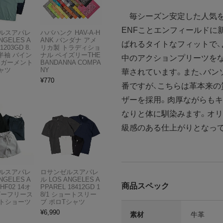
毎シーズン安定した人気を
ENFことエンフィールドに
ルスアパレ
ハバハンク HAV-A-H
NGELES A
ANK バンダナ アメ
ばれるタイトなフィットで、
1203GD 8.
リカ製 トラディショ
半袖 バイン
ナル ペイズリーTHE
中のアクションプリーツを
 ガーメント
BANDANNA COMPA
ャツ
NY
華されています。また、バン
¥
770
番ですが、こちらは革本来
ザーを採用。肉厚ながらもキ
なりと体に馴染みます。オリ
級感のある仕上がりとなっ
ルスアパレ
ロサンゼルスアパレ
NGELES A
ル LOS ANGELES A
商品スペック
HF02 14オ
PPAREL 18412GD 1
ビーフリース
8/1 ショートスリー
トショーツ
ブ ポロTシャツ
¥
6,990
素材
牛革