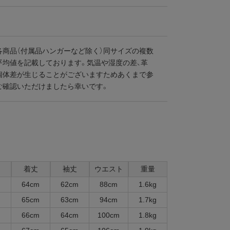
各商品（付属品ハンガーなど除く）同サイズの複数
平均値を記載しております。気温や湿度の差、革
個体差が生じることがございますためあくまで参
ご確認いただけましたら幸いです。
着丈
袖丈
ウエスト
重量
m
64cm
62cm
88cm
1.6kg
m
65cm
63cm
94cm
1.7kg
m
66cm
64cm
100cm
1.8kg