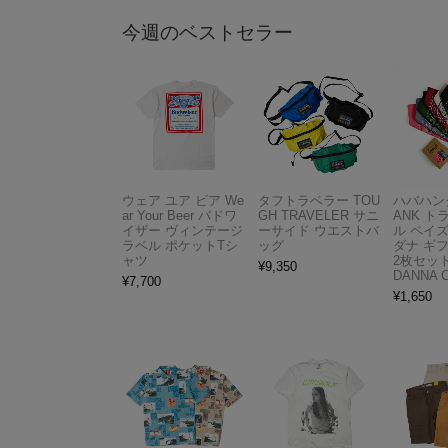
今週のベストセラー
ウェア ユア ビア We
タフトラベラー TOU
ハバハンク
ar Your Beer バドワ
GH TRAVELER サニ
ANK 
イザー ヴィンテージ
ーサイド ウエストバ
ル ペイ
ラベル ポケットTシ
ッグ
ダナ ギ
ャツ
2枚セット
¥
9,350
DANNA 
¥
7,700
¥
1,650