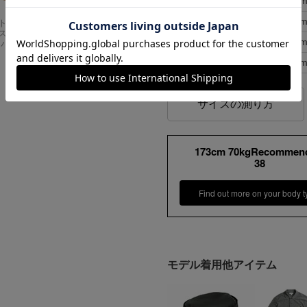
40
47cm
56c
42
49cm
58c
Carhartt
アメリカンクラシッ
スドフィッ
クス AMERICAN CL
44
51cm
60c
ンバスワーク
ASSICS ムービーT
シャツ フォレストガ
46
51cm
62c
ンプ ロゴ＆ベンチ
¥
5,747
サイズの測り方
173cm 70kgRecommen
38
Find out more on your body t
モデル着用他アイテム