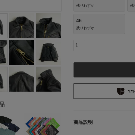
残りわずか
残
46
残りわずか
173
品
商品説明