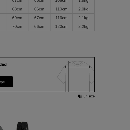
m
67cm
65cm
106cm
1.9kg
m
68cm
66cm
110cm
2.0kg
m
69cm
67cm
116cm
2.1kg
m
70cm
66cm
120cm
2.2kg
ded
ype