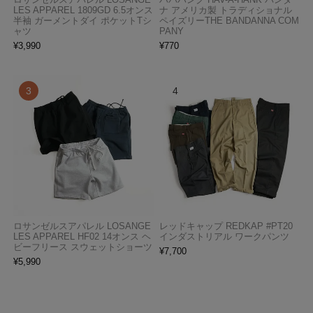
LES APPAREL 1809GD 6.5オンス
ナ アメリカ製 トラディショナル
半袖 ガーメントダイ ポケットTシ
ペイズリーTHE BANDANNA COM
ャツ
PANY
¥
3,990
¥
770
ロサンゼルスアパレル LOSANGE
レッドキャップ REDKAP #PT20
LES APPAREL HF02 14オンス ヘ
インダストリアル ワークパンツ
ビーフリース スウェットショーツ
¥
7,700
¥
5,990