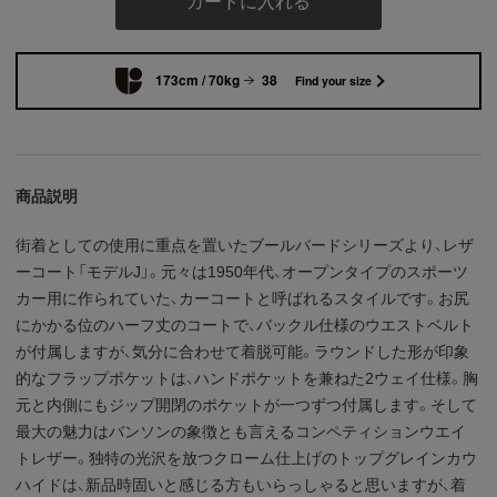
カートに入れる
173cm / 70kg
38
Find your size
商品説明
街着としての使用に重点を置いたブールバードシリーズより、レザ
ーコート「モデルJ」。元々は1950年代、オープンタイプのスポーツ
カー用に作られていた、カーコートと呼ばれるスタイルです。お尻
にかかる位のハーフ丈のコートで、バックル仕様のウエストベルト
が付属しますが、気分に合わせて着脱可能。ラウンドした形が印象
的なフラップポケットは、ハンドポケットを兼ねた2ウェイ仕様。胸
元と内側にもジップ開閉のポケットが一つずつ付属します。そして
最大の魅力はバンソンの象徴とも言えるコンペティションウエイ
トレザー。独特の光沢を放つクローム仕上げのトップグレインカウ
ハイドは、新品時固いと感じる方もいらっしゃると思いますが、着