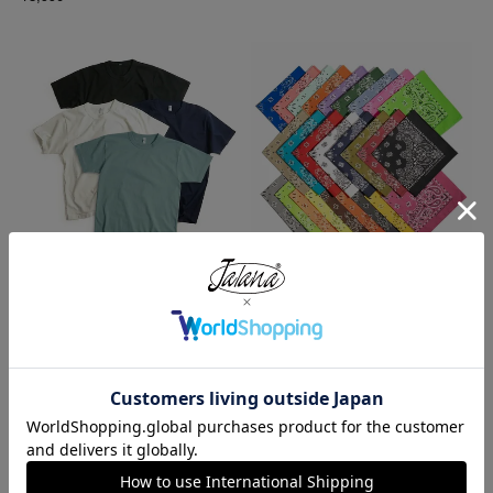
ロサンゼルスアパレル LOSANGE
ハバハンク HAV-A-HANK バンダ
LES APPAREL 1203GD 8.5オンス
ナ アメリカ製 トラディショナル
半袖 バインディング ガーメント
ペイズリーTHE BANDANNA COM
ダイ Tシャツ
PANY
¥
4,990
¥
770