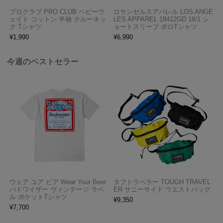
プロクラブ PRO CLUB ヘビーウ
ロサンゼルスアパレル LOS ANGE
ェイト コットン 半袖 クルーネッ
LES APPAREL 18412GD 18/1 シ
ク Tシャツ
ョートスリーブ ポロTシャツ
¥
1,990
¥
6,990
今週のベストセラー
ウェア ユア ビア Wear Your Beer
タフトラベラー TOUGH TRAVEL
バドワイザー ヴィンテージ ラベ
ER サニーサイド ウエストバッグ
ル ポケットTシャツ
¥
9,350
¥
7,700