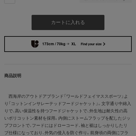
カートに入れる
173cm / 70kg
XL
Find your size
商品説明
西海岸のアウトドアブランド「ワールドフェイマススポーツ」よ
り「コットンインサレーテッドフードジャケット」。文字通り中綿入
りで、高い保温性を持つフードジャケットで、外生地は耐久性の高
いポリコットン素材を採用。内側にストームフラップを配したジッ
プフロントで、フードにはドローコード、袖と裾はしっかりしたリ
ブ仕様になっており、外気の侵入を防ぐ作り。前身頃の両側にフラ