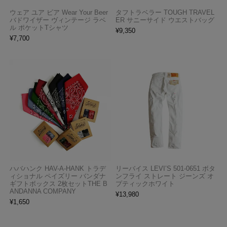
ウェア ユア ビア Wear Your Beer
タフトラベラー TOUGH TRAVEL
バドワイザー ヴィンテージ ラベ
ER サニーサイド ウエストバッグ
ル ポケットTシャツ
¥
9,350
¥
7,700
ハバハンク HAV-A-HANK トラデ
リーバイス LEVI’S 501-0651 ボタ
ィショナル ペイズリー バンダナ
ンフライ ストレート ジーンズ オ
ギフトボックス 2枚セットTHE B
プティックホワイト
ANDANNA COMPANY
¥
13,980
¥
1,650