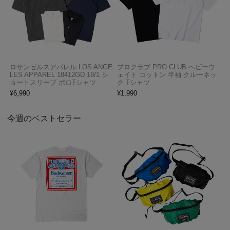
ロサンゼルスアパレル LOS ANGE
プロクラブ PRO CLUB ヘビーウ
LES APPAREL 18412GD 18/1 シ
ェイト コットン 半袖 クルーネッ
ョートスリーブ ポロTシャツ
ク Tシャツ
¥
6,990
¥
1,990
今週のベストセラー