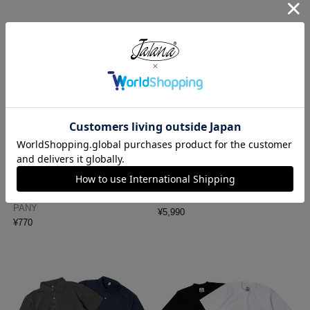
ハバハンク HAV-A-HANK バンダ
ロサンゼルスアパレル LOSANGE
ナ アメリカ製 トラディショナル
LES APPAREL HF02 14オンス ヘ
ペイズリーTHE BANDANNA COM
ビーフリース スウェットショーツ
PANY
¥
5,990
¥
770