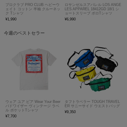
プロクラブ PRO CLUB ヘビーウ
ロサンゼルスアパレル LOS ANGE
ェイト コットン 半袖 クルーネッ
LES APPAREL 18412GD 18/1 シ
ク Tシャツ
ョートスリーブ ポロTシャツ
¥
1,990
¥
6,990
今週のベストセラー
ウェア ユア ビア Wear Your Beer
タフトラベラー TOUGH TRAVEL
バドワイザー ヴィンテージ ラベ
ER サニーサイド ウエストバッグ
ル ポケットTシャツ
¥
9,350
¥
7,700