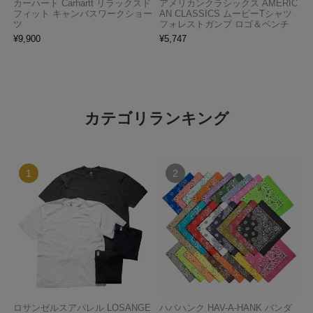
カーハート Carhartt リラックスド
アメリカンクラシックス AMERIC
フィット キャンバスワークショー
AN CLASSICS ムービーTシャツ
ツ
フォレストガンプ ロゴ＆ベンチ
¥
9,900
¥
5,747
カテゴリランキング
ロサンゼルスアパレル LOSANGE
ハバハンク HAV-A-HANK バンダ