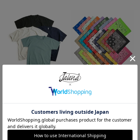
ロサンゼルスアパレル LOSANGE
ハバハンク HAV-A-HANK バンダ
LES APPAREL 1203GD 8.5オンス
ナ アメリカ製 トラディショナル
半袖 バインディング ガーメント
ペイズリーTHE BANDANNA COM
ダイ Tシャツ
PANY
¥
4,990
¥
770