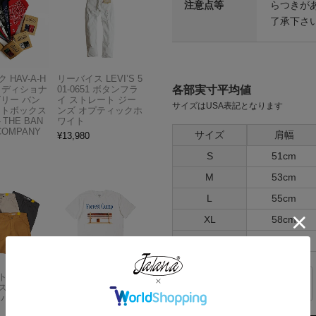
注意点等
らつきが
了承下さ
 HAV-A-H
リーバイス LEVI’S 5
各部実寸平均値
トラディショナ
01-0651 ボタンフラ
ズリー バン
イ ストレート ジー
サイズはUSA表記となります
フトボックス
ンズ オプティックホ
THE BAN
ワイト
COMPANY
サイズ
肩幅
¥
13,980
S
51cm
M
53cm
L
55cm
XL
58cm
XXL
61cm
Carhartt
アメリカンクラシッ
サイズの測り方
スドフィッ
クス AMERICAN CL
ンバスワーク
ASSICS ムービーT
シャツ フォレストガ