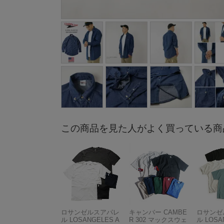
この商品を見た人がよく買っている商
ロサンゼルスアパレ
キャンバー CAMBE
ロサンゼ
ル LOSANGELES A
R 302 マックスウェ
ル LOSA