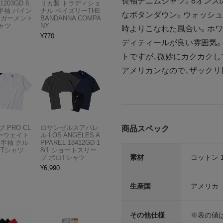
長袖デニムシャツ。8オンス
1203GD 8.
リカ製 トラディショ
半袖 バイン
ナル ペイズリーTHE
なボタンダウン。ウォッシュ
 ガーメント
BANDANNA COMPA
ャツ
NY
時よりこなれた風合い。ホ
¥
770
ディティールが良い雰囲気
トですが、微妙にカクカクし
アメリカンなので、ザックリ
 PRO CL
ロサンゼルスアパレ
商品スペック
ビーウェイト
ル LOS ANGELES A
 半袖 クル
PPAREL 18412GD 1
 Tシャツ
8/1 ショートスリー
素材
コットン 
ブ ポロTシャツ
¥
6,990
生産国
アメリカ
その他仕様
※表の値