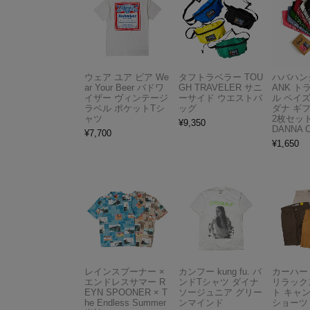
ウェア ユア ビア We
タフトラベラー TOU
ハバハンク
ar Your Beer バドワ
GH TRAVELER サニ
ANK 
イザー ヴィンテージ
ーサイド ウエストバ
ル ペイ
ラベル ポケットTシ
ッグ
ダナ ギ
ャツ
2枚セット
¥
9,350
DANNA 
¥
7,700
¥
1,650
レインスプーナー ×
カンフー kung fu. バ
カーハート 
エンドレスサマー R
ンドTシャツ ダイナ
リラック
EYN SPOONER × T
ソージュニア グリー
ト キャ
he Endless Summer
ンマインド
ショーツ