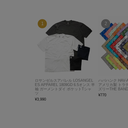
ロサンゼルスアパレル LOSANGEL
ハバハンク HAV-
ES APPAREL 1809GD 6.5オンス 半
アメリカ製 トラ
袖 ガーメントダイ ポケットTシャ
ズリーTHE BAND
ツ
¥
770
¥
3,990