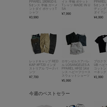
PPAREL 1809GD 6.
イト 半袖 ポケット
PPAREL 
5オンス 半袖 ガーメ
Tシャツ MADE IN U
5オンス 
ントダイ ポケットT
SA
ディング
シャツ
ダイ Tシ
¥
7,990
¥
3,990
¥
4,990
レッドキャップ RED
ロサンゼルスアパレ
プロクラブ
KAP #PT20 インダ
ル LOSANGELES A
UB ヘ
ストリアル ワークパ
PPAREL HF02 14オ
コットン
ンツ
ンス ヘビーフリース
ーネック
スウェットショーツ
¥
7,700
¥
1,990
¥
5,990
今週のベストセラー