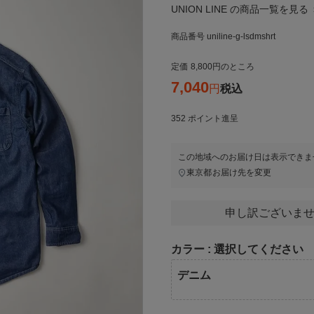
UNION LINE の商品一覧を見る 
商品番号
uniline-g-lsdmshrt
定価
8,800
のところ
7,040
税込
352
ポイント進呈
この地域へのお届け日は表示できま
東京都
お届け先を変更
申し訳ございませ
カラー
選択してください
デニム