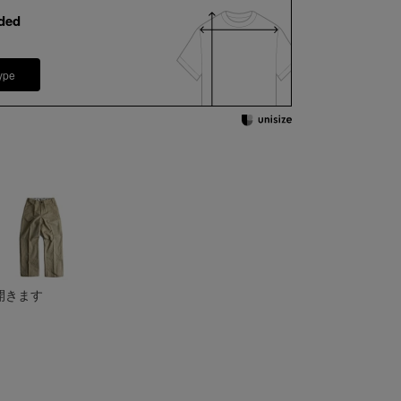
ded
ype
開きます