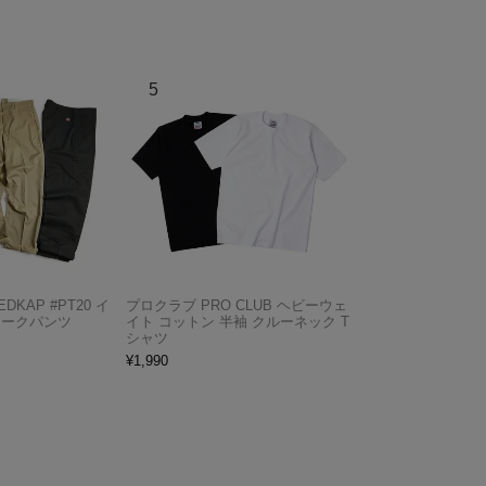
KAP #PT20 イ
プロクラブ PRO CLUB ヘビーウェ
ワークパンツ
イト コットン 半袖 クルーネック T
シャツ
¥
1,990