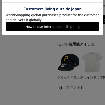
ンプ ロゴ＆ベンチ
173cm 70kgRecommen
¥
5,747
M
Find out more on your body t
モデル着用他アイテム
クリックすると別ウインドウで
ご利用ガイド