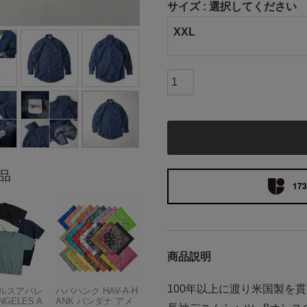
サイズ
選択してください
XXL
品
173
商品説明
100年以上に渡り米国製を
ルスアパレ
ハバハンク HAV-A-H
NGELES A
ANK バンダナ アメ