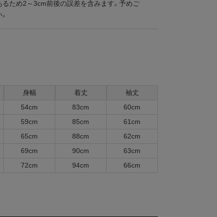
あるため2～3cm前後の誤差を含みます。予めご
い。
身幅
着丈
袖丈
54cm
83cm
60cm
59cm
85cm
61cm
65cm
88cm
62cm
69cm
90cm
63cm
72cm
94cm
66cm