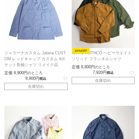
10%OFF
ジャラーナカスタム Jalana CUST
ロスコ ROTHCO ヘビーウエイト
OM レッドキャップ カスタム 4ポ
ソリッド フランネルシャツ
ケット長袖シャツ リメイク品
定価
8,800
のところ
7,920
定価
9,900
のところ
税込
9,900
税込
在庫切れ
在庫切れ