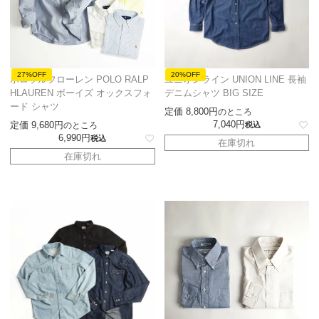
27%OFF
20%OFF
ポロラルフローレン POLO RALP
ユニオンライン UNION LINE 長袖
HLAUREN ボーイズ オックスフォ
デニムシャツ BIG SIZE
ード シャツ
定価
8,800
のところ
7,040
定価
9,680
のところ
税込
6,990
税込
在庫切れ
在庫切れ