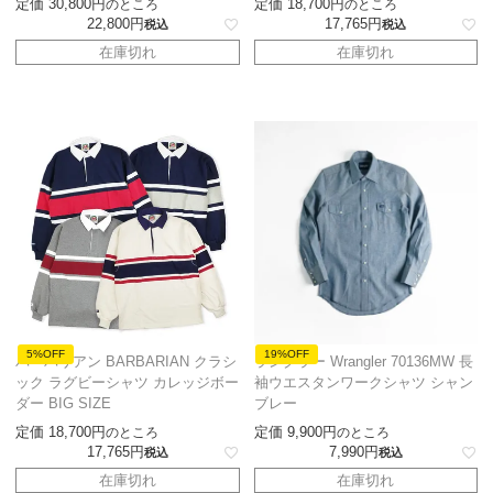
定価
30,800
定価
18,700
のところ
のところ
22,800
17,765
税込
税込
在庫切れ
在庫切れ
5%OFF
19%OFF
バーバリアン BARBARIAN クラシ
ラングラー Wrangler 70136MW 長
ック ラグビーシャツ カレッジボー
袖ウエスタンワークシャツ シャン
ダー BIG SIZE
ブレー
定価
18,700
定価
9,900
のところ
のところ
17,765
7,990
税込
税込
在庫切れ
在庫切れ