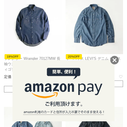
19%OFF
20%OFF
ラングラー Wrangler 70127MW 長
リーバイス LEVI'S デニム ウエス
袖ウエスタンワークシャツ インデ
タンシャツ ソートゥース
ィゴデニム
定価
8,800
のところ
6,990
定価
9,900
のところ
税込
7,990
税込
在庫切れ
在庫切れ