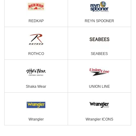
REDKAP
REYN SPOONER
ROTHCO
SEABEES
Shaka Wear
UNION LINE
Wrangler
Wrangler ICONS