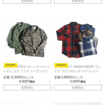
在庫切れ
在庫切れ
20%OFF
10%OFF
ロスコ ROTHCO ヴィンテージ ベ
シャカウエア SHAKA WEAR プレ
トナム エラ ファティーグシャツ
イド フランネル オーバーシャツ
定価
11,000
定価
6,600
のところ
のところ
8,800
5,940
税込
税込
在庫切れ
在庫切れ