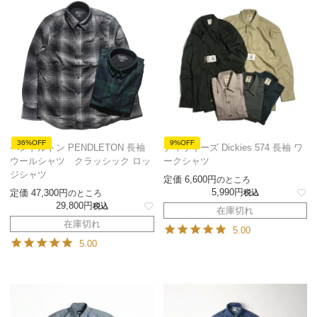
36%OFF
9%OFF
ペンドルトン PENDLETON 長袖
ディッキーズ Dickies 574 長袖 ワ
ウールシャツ クラッシック ロッ
ークシャツ
ジシャツ
定価
6,600
のところ
5,990
定価
47,300
のところ
税込
29,800
税込
在庫切れ
在庫切れ
5.00
5.00