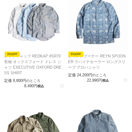
3%OFF
5%OFF
レッドキャップ REDKAP #SR70
レインスプーナー REYN SPOON
長袖 オックスフォード ドレス シ
ER ラハイナセーラー ロングスリ
ャツ EXECUTIVE OXFORD DRE
ーブ アロハシャツ
SS SHIRT
定価
24,200
のところ
22,990
定価
8,800
のところ
税込
8,490
税込