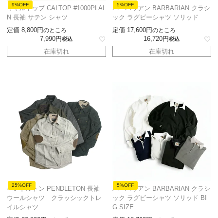
9%OFF
5%OFF
キャルトップ CALTOP #1000PLAI
バーバリアン BARBARIAN クラシ
N 長袖 サテン シャツ
ック ラグビーシャツ ソリッド
定価
8,800
定価
17,600
のところ
のところ
7,990
16,720
税込
税込
在庫切れ
在庫切れ
25%OFF
5%OFF
ペンドルトン PENDLETON 長袖
バーバリアン BARBARIAN クラシ
ウールシャツ クラッシックトレ
ック ラグビーシャツ ソリッド BI
イルシャツ
G SIZE