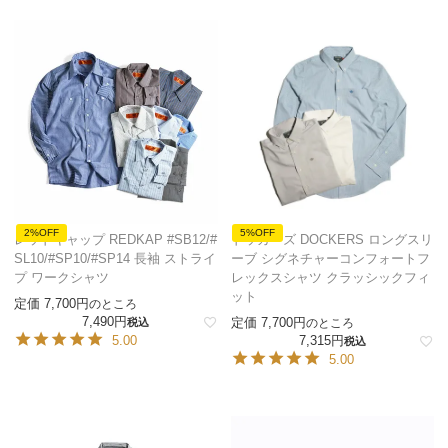
2%OFF
5%OFF
レッドキャップ REDKAP #SB12/#
ドッカーズ DOCKERS ロングスリ
SL10/#SP10/#SP14 長袖 ストライ
ーブ シグネチャーコンフォートフ
プ ワークシャツ
レックスシャツ クラッシックフィ
ット
定価
7,700
のところ
7,490
定価
7,700
税込
のところ
5.00
7,315
税込
5.00