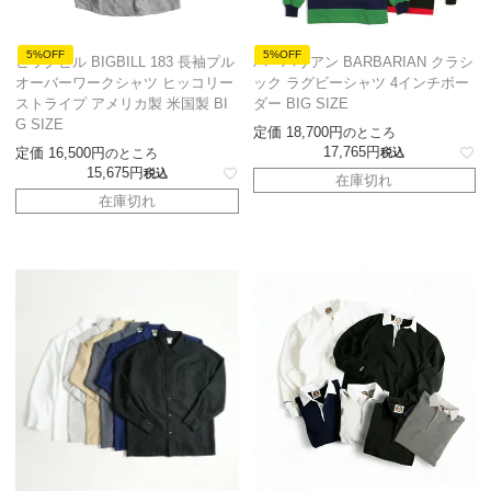
5%OFF
5%OFF
ビッグビル BIGBILL 183 長袖プル
バーバリアン BARBARIAN クラシ
オーバーワークシャツ ヒッコリー
ック ラグビーシャツ 4インチボー
ストライプ アメリカ製 米国製 BI
ダー BIG SIZE
G SIZE
定価
18,700
のところ
17,765
定価
16,500
のところ
税込
15,675
税込
在庫切れ
在庫切れ