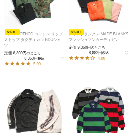
5%OFF
5%OFF
ロスコ ROTHCO コットン リップ
メイドブランクス MADE BLANKS
ストップ タクティカル BDUシャ
フレッシュマンカーディガン
ツ
定価
9,350
のところ
8,882
定価
8,800
のところ
税込
8,360
4.00
税込
5.00