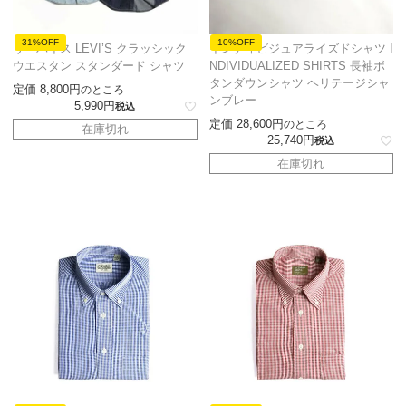
31%OFF
10%OFF
リーバイス LEVI’S クラッシック
インディビジュアライズドシャツ I
ウエスタン スタンダード シャツ
NDIVIDUALIZED SHIRTS 長袖ボ
タンダウンシャツ ヘリテージシャ
定価
8,800
のところ
ンブレー
5,990
税込
定価
28,600
のところ
在庫切れ
25,740
税込
在庫切れ