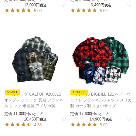
13,090
6,490
税込
税込
5.00
5.00
5%OFF
15%OFF
キャルトップ CALTOP #2000LS
ビッグビル BIGBILL 121 ヘビーウ
オンブレ チェック 長袖 フランネ
ェイト フランネルシャツ アメリカ
ル シャツ 米国製 アメリカ製
製 カナダ製 大きいサイズ
定価
11,000
定価
17,600
のところ
のところ
10,450
14,960
税込
税込
4.33
5.00