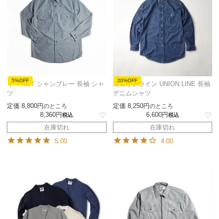
5%OFF
20%OFF
キー KEY シャンブレー 長袖 シャ
ユニオンライン UNION LINE 長袖
ツ
デニムシャツ
定価
8,800
定価
8,250
のところ
のところ
8,360
6,600
税込
税込
在庫切れ
在庫切れ
5.00
4.00