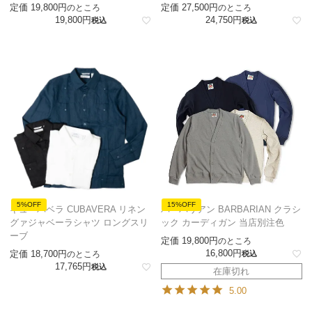
定価
19,800
定価
27,500
のところ
のところ
19,800
24,750
税込
税込
5%OFF
15%OFF
キューバベラ CUBAVERA リネン
バーバリアン BARBARIAN クラシ
グァジャベーラシャツ ロングスリ
ック カーディガン 当店別注色
ーブ
定価
19,800
のところ
16,800
定価
18,700
のところ
税込
17,765
税込
在庫切れ
5.00