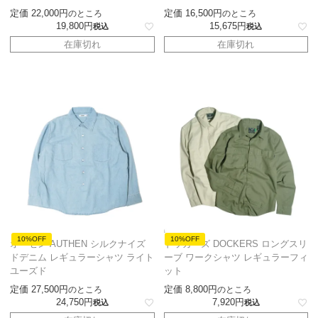
定価
22,000
定価
16,500
のところ
のところ
19,800
15,675
税込
税込
在庫切れ
在庫切れ
10%OFF
10%OFF
オーセン AUTHEN シルクナイズ
ドッカーズ DOCKERS ロングスリ
ドデニム レギュラーシャツ ライト
ーブ ワークシャツ レギュラーフィ
ユーズド
ット
定価
27,500
定価
8,800
のところ
のところ
24,750
7,920
税込
税込