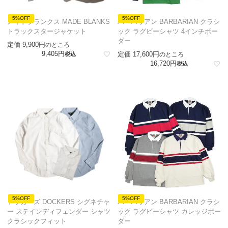
5%OFF
5%OFF
メイドブランクス MADE BLANKS
バーバリアン BARBARIAN クラシ
トラックスタージャケット
ック ラグビーシャツ 4インチボー
ダー
定価
9,900
のところ
9,405
定価
17,600
税込
のところ
16,720
税込
5%OFF
5%OFF
ドッカーズ DOCKERS シグネチャ
バーバリアン BARBARIAN クラシ
ー ステインディフェンダー シャツ
ック ラグビーシャツ カレッジボー
クラシックフィット
ダー