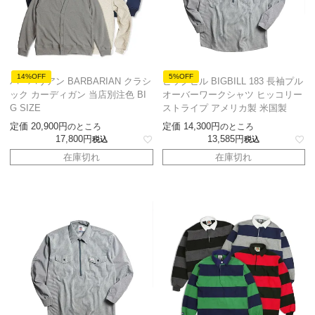
14%OFF
5%OFF
バーバリアン BARBARIAN クラシ
ビッグビル BIGBILL 183 長袖プル
ック カーディガン 当店別注色 BI
オーバーワークシャツ ヒッコリー
G SIZE
ストライプ アメリカ製 米国製
定価
20,900
定価
14,300
のところ
のところ
17,800
13,585
税込
税込
在庫切れ
在庫切れ