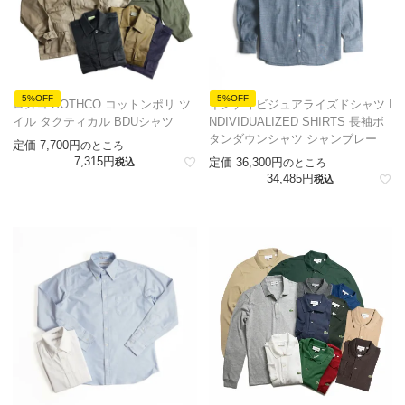
5%OFF
5%OFF
ロスコ ROTHCO コットンポリ ツ
インディビジュアライズドシャツ I
イル タクティカル BDUシャツ
NDIVIDUALIZED SHIRTS 長袖ボ
タンダウンシャツ シャンブレー
定価
7,700
のところ
7,315
定価
36,300
税込
のところ
34,485
税込