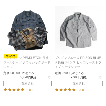
30%OFF
ペンドルトン PENDLETON 長袖
プリズンブルース PRISON BLUE
ウールシャツ クラッシックボード
S 長袖 8オンス ヒッコリーストラ
シャツ
イプ ワークシャツ
定価
50,600
定価
9,900
のところ
のところ
35,420
9,900
税込
税込
在庫切れ
在庫切れ
5.00
5.00