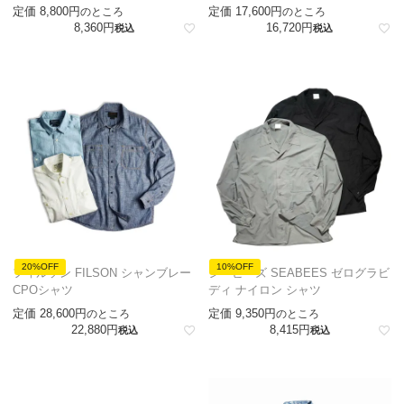
定価
8,800
定価
17,600
のところ
のところ
8,360
16,720
税込
税込
20%OFF
10%OFF
フィルソン FILSON シャンブレー
シービーズ SEABEES ゼログラビ
CPOシャツ
ディ ナイロン シャツ
定価
28,600
定価
9,350
のところ
のところ
22,880
8,415
税込
税込