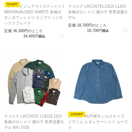
5%OFF
インディビジュアライズドシャツ I
ラコステ LACOSTEL1312/ L1313
NDIVIDUALIZED SHIRTS 長袖ボ
長袖ポロシャツ 鹿の子 世界流通モ
タンダウンシャツ ケンブリッジオ
デル
ックスフォード
定価
18,700
のところ
18,700
定価
36,300
のところ
税込
34,485
税込
10%OFF
ラコステ LACOSTE L1312/L1313
オーセン AUTHEN シルクナイズ
長袖ポロシャツ 鹿の子 世界流通モ
ドデニム レギュラーシャツ ユーズ
デル BIG SIZE
ド