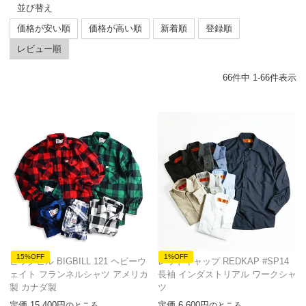
並び替え
価格が安い順
価格が高い順
新着順
登録順
レビュー順
66
件中
1
-
66
件表示
15%OFF
1%OFF
ビッグビル BIGBILL 121 ヘビーウ
レッドキャップ REDKAP #SP14
ェイト フランネルシャツ アメリカ
長袖 インダストリアル ワークシャ
製 カナダ製
ツ
定価
15,400
定価
6,600
のところ
のところ