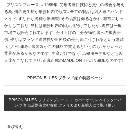
「プリズンブルース」。1989年、受刑者達に技術と更生の機会を与え
る為、州の更生局が刑務所内で設立。全ての製品は囚人達のハンド
メイド、すなわち純粋な米国製！その品質は侮るなかれ、非常にしっ
かりしており、当初は刑務所内の囚人用だけでしたが、現在は一般
市場でも販売されています。売り上げの半分が犠牲者への損害賠
償、残りはブランド運営費や出所後の受刑者に回されるという素晴
らしい仕組み。米国製がこの価格で買えるというのも、そういった
背景があるからなのです。生産だけでなく、広報用モデルなども囚
人達がこなしており、正真正銘のMADE ON THE INSIDEなのです！
PRISON BLUES ブランド紹介特設ページ
PRISON BLUES プリズンブルース ｜ カバーオール、ペインターパ
ンツ他 当店別注含む各種 アメリカより直輸入にて取り扱い
並び替え