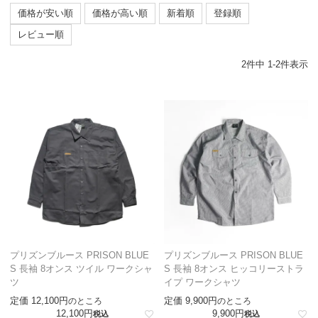
価格が安い順
価格が高い順
新着順
登録順
レビュー順
2
件中
1
-
2
件表示
プリズンブルース PRISON BLUE
プリズンブルース PRISON BLUE
S 長袖 8オンス ツイル ワークシャ
S 長袖 8オンス ヒッコリーストラ
ツ
イプ ワークシャツ
定価
12,100
定価
9,900
のところ
のところ
12,100
9,900
税込
税込