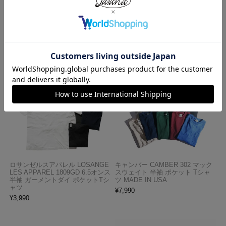
ーサーマル クルーネック
この商品を見た人がよく買っている商品
ロサンゼルスアパレル LOSANGE
キャンバー CAMBER 302 マック
LES APPAREL 1809GD 6.5オンス
スウェイト 半袖 ポケット Tシャ
半袖 ガーメントダイ ポケットTシ
ツ MADE IN USA
ャツ
¥
7,990
¥
3,990