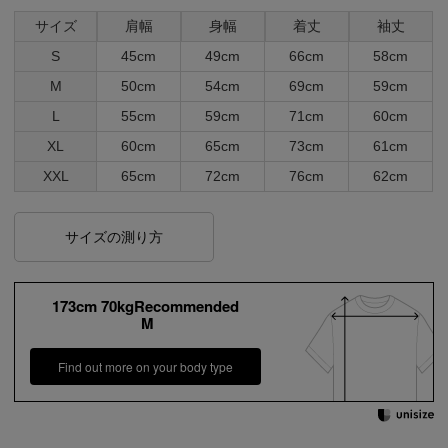
サイズ
肩幅
身幅
着丈
袖丈
S
45cm
49cm
66cm
58cm
M
50cm
54cm
69cm
59cm
L
55cm
59cm
71cm
60cm
XL
60cm
65cm
73cm
61cm
XXL
65cm
72cm
76cm
62cm
サイズの測り方
173cm 70kgRecommended
M
Find out more on your body type