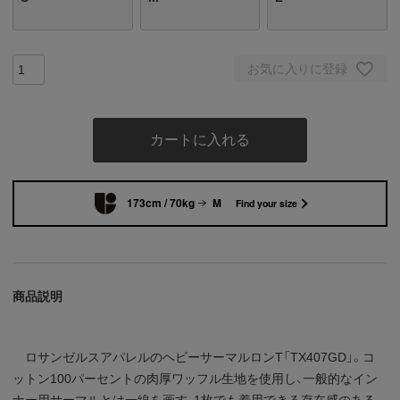
お気に入りに登録
カートに入れる
173cm / 70kg
M
Find your size
商品説明
ロサンゼルスアパレルのヘビーサーマルロンT「TX407GD」。コ
ットン100パーセントの肉厚ワッフル生地を使用し、一般的なイン
ナー用サーマルとは一線を画す、1枚でも着用できる存在感のある