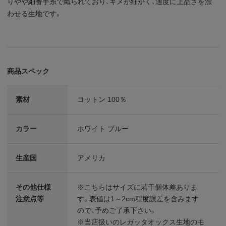
りやや細番手糸で織られており、キメが細かく、適度に上品さを漂
わせる生地です。
商品スペック
素材
コットン 100％
カラー
ホワイト ブルー
生産国
アメリカ
その他仕様
※こちらはサイズに若干個体差ありま
注意点等
す。表値は1～2cm程度誤差を含みます
ので、予めご了承下さい。
※当店扱いのレガッタオックス生地のモ