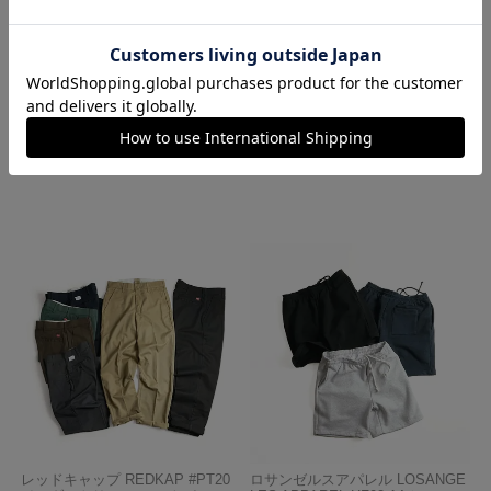
ロサンゼルスアパレル LOSANGE
ハバハンク HAV-A-HANK バンダ
LES APPAREL 1203GD 8.5オンス
ナ アメリカ製 トラディショナル
半袖 バインディング ガーメント
ペイズリーTHE BANDANNA COM
ダイ Tシャツ
PANY
¥
4,990
¥
770
レッドキャップ REDKAP #PT20
ロサンゼルスアパレル LOSANGE