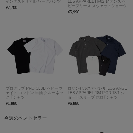
インダストリアル ワークパンツ
LES APPAREL HF02 14オンス ヘ
ビーフリース スウェットショーツ
¥
7,700
¥
5,990
プロクラブ PRO CLUB ヘビーウ
ロサンゼルスアパレル LOS ANGE
ェイト コットン 半袖 クルーネッ
LES APPAREL 18412GD 18/1 シ
ク Tシャツ
ョートスリーブ ポロTシャツ
¥
1,990
¥
6,990
今週のベストセラー