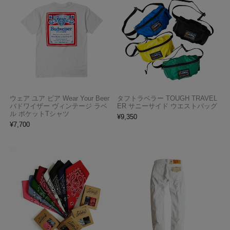
ウェア ユア ビア Wear Your Beer
タフトラベラー TOUGH TRAVEL
バドワイザー ヴィンテージ ラベ
ER サニーサイド ウエストバッグ
ル ポケットTシャツ
¥
9,350
¥
7,700