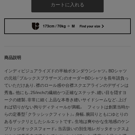
カートに入れる
173cm / 70kg
M
Find your size
商品説明
インディビジュアライズドの半袖ボタンダウンシャツ。BDシャツ
の元祖「ブルックスブラザーズ」のオーダーBDシャツを長年請負っ
ていただけあり、襟のロール感や台襟スクエアラインのデザインは
秀逸。他にも、25/inchの繊細かつ正確なステッチ、縫い目を隠すヨ
ークの縫製、非常に細く上品な本巻き縫いサイドシームなど、上げ
れば切りがない拘りディティールが満載。 フィットは創業当時か
らの定番型「クラッシックフィット」。身幅、腕回りともにゆとりの
あるザックリとしたシルエットです。生地は爽やかな生地感のケン
ブリッジオックスフォード。当店扱いの別生地レガッタオックスよ