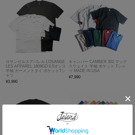
ロサンゼルスアパレル LOSANGE
キャンバー CAMBER 302 マック
LES APPAREL 1809GD 6.5オンス
スウェイト 半袖 ポケット Tシャ
半袖 ガーメントダイ ポケットTシ
ツ MADE IN USA
ャツ
¥
7,990
¥
3,990