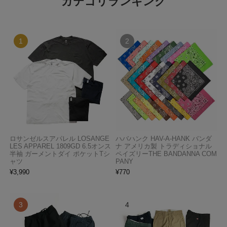
カテゴリランキング
ロサンゼルスアパレル LOSANGE
ハバハンク HAV-A-HANK バンダ
LES APPAREL 1809GD 6.5オンス
ナ アメリカ製 トラディショナル
半袖 ガーメントダイ ポケットTシ
ペイズリーTHE BANDANNA COM
ャツ
PANY
¥
3,990
¥
770