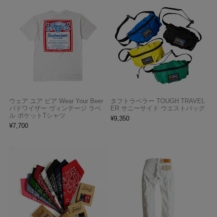
ウェア ユア ビア Wear Your Beer
タフトラベラー TOUGH TRAVEL
バドワイザー ヴィンテージ ラベ
ER サニーサイド ウエストバッグ
ル ポケットTシャツ
¥
9,350
¥
7,700