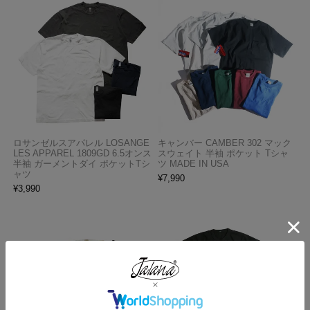
ロサンゼルスアパレル LOSANGE
キャンバー CAMBER 302 マック
LES APPAREL 1809GD 6.5オンス
スウェイト 半袖 ポケット Tシャ
半袖 ガーメントダイ ポケットTシ
ツ MADE IN USA
ャツ
¥
7,990
¥
3,990