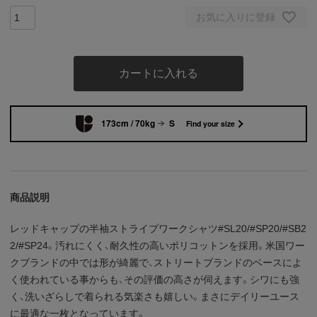
お気に入りに登録
カートに入れる
173cm / 70kg
S
Find your size
商品説明
レッドキャップの半袖ストライプワークシャツ#SL20/#SP20/#SB2
2/#SP24。汚れにくく、耐久性の高いポリコットンを採用。米国ワー
クブランドの中では形が綺麗で、ストリートブランドのベースによ
く使われている事からも、その評価の高さが伺えます。シワにも強
く、洗いざらしで着られる気楽さも嬉しい。まさにデイリーユース
に最適な一枚となっています。