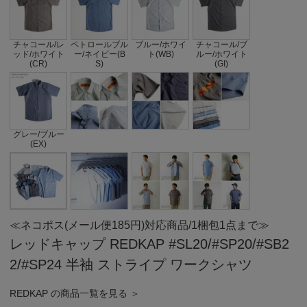
チャコール/レ
ペトロールブル
ブルー/ホワイ
チャコール/ブ
ッド/ホワイト
ー/ネイビー(B
ト(WB)
ルー/ホワイト
(CR)
S)
(GI)
グレー/ブルー
(EX)
≪ネコポス(メール便185円)対応商品/1梱包1点まで≫
レッドキャップ REDKAP #SL20/#SP20/#SB2
2/#SP24 半袖 ストライプ ワークシャツ
REDKAP の商品一覧を見る ＞