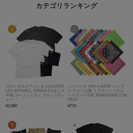
カテゴリランキング
ロサンゼルスアパレル LOSANGE
ハバハンク HAV-A-HANK バンダ
LES APPAREL 1809GD 6.5オンス
ナ アメリカ製 トラディショナル
半袖 ガーメントダイ ポケットTシ
ペイズリーTHE BANDANNA COM
ャツ
PANY
¥
3,990
¥
770