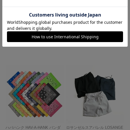
レッドキャップ REDKAP #PT20
ロサンゼルスアパレル LOSANGE
インダストリアル ワークパンツ
LES APPAREL 1203GD 8.5オンス
半袖 バインディング ガーメント
¥
7,700
ダイ Tシャツ
¥
4,990
ハバハンク HAV-A-HANK バンダ
ロサンゼルスアパレル LOSANGE