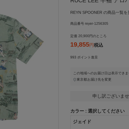
RUCE LEE 半袖 
REYN SPOONER の商品一覧を
商品番号
reyer-1256305
定価
20,900
のところ
19,855
税込
993
ポイント進呈
この地域へのお届け日は表示できま
東京都
お届け先を変更
申し訳ございませ
カラー
選択してください
ジェイド