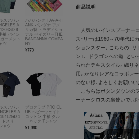
商品説明
ルスアパレ
ハバハンク HAV-A-H
NGELES A
ANK バンダナ アメ
1203GD 8.
リカ製 トラディショ
人気のレインスプーナーコ
半袖 バイン
ナル ペイズリーTHE
ス・リーは1960～70年
 ガーメント
BANDANNA COMPA
ャツ
NY
ションスター。こちらの「リト
¥
770
ン」、「ドラゴンへの道」と
られたテキスタイル。織り
用。かなりレアなコラボレー
のない様、よろしくお願いい
こちらはボタンダウンのフ
ーナークロスの裏使いで、ポ
ルスアパレ
プロクラブ PRO CL
ANGELES A
UB ヘビーウェイト
18412GD 1
コットン 半袖 クル
ョートスリー
ーネック Tシャツ
Tシャツ
¥
1,990