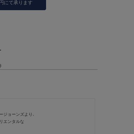
0円にて承ります
ー
ジョーンズより、

リエンタルな
