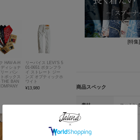
[特集
 HAV-A-H
リーバイス LEVI’S 5
トラディショナ
01-0651 ボタンフラ
ズリー バン
イ ストレート ジー
フトボックス
ンズ オプティックホ
THE BAN
ワイト
COMPANY
商品スペック
¥
13,980
素材
コットン 
カラー
ジェイド