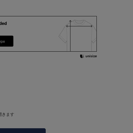
ded
ype
開きます