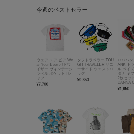
今週のベストセラー
ウェア ユア ビア We
タフトラベラー TOU
ハバハンク
ar Your Beer バドワ
GH TRAVELER サニ
ANK 
イザー ヴィンテージ
ーサイド ウエストバ
ル ペイ
ラベル ポケットTシ
ッグ
ダナ ギ
ャツ
2枚セット
¥
9,350
DANNA 
¥
7,700
¥
1,650