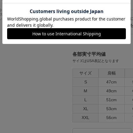
生産国
中国
Carhartt
アメリカンクラシッ
スドフィッ
クス AMERICAN CL
その他仕様
※サイズ
ンバスワーク
ASSICS ムービーT
シャツ フォレストガ
注意点等
mの誤差
ンプ ロゴ＆ベンチ
¥
5,747
各部実寸平均値
サイズはUSA表記となります
サイズ
肩幅
S
47cm
M
49cm
L
51cm
XL
53cm
XXL
56cm