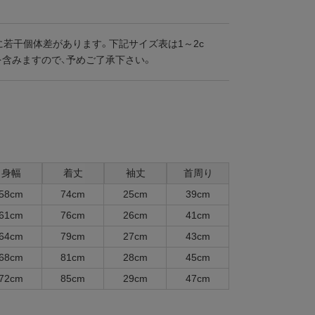
に若干個体差があります。下記サイズ表は1～2c
を含みますので、予めご了承下さい。
身幅
着丈
袖丈
首周り
58cm
74cm
25cm
39cm
61cm
76cm
26cm
41cm
64cm
79cm
27cm
43cm
68cm
81cm
28cm
45cm
72cm
85cm
29cm
47cm