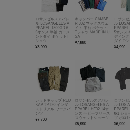
ロサンゼルスアパレ
キャンバー CAMBE
ロサンゼ
ル LOSANGELES A
R 302 マックスウェ
ル LOSA
PPAREL 1809GD 6.
イト 半袖 ポケット
PPAREL 
5オンス 半袖 ガーメ
Tシャツ MADE IN U
5オンス 
ントダイ ポケットT
SA
ディング
シャツ
ダイ Tシ
¥
7,990
¥
3,990
¥
4,990
レッドキャップ RED
ロサンゼルスアパレ
ロサンゼ
KAP #PT20 インダ
ル LOSANGELES A
ル LOS 
ストリアル ワークパ
PPAREL HF02 14オ
PPAREL 
ンツ
ンス ヘビーフリース
8/1 シ
スウェットショーツ
ブ ポロ
¥
7,700
¥
5,990
¥
6,990