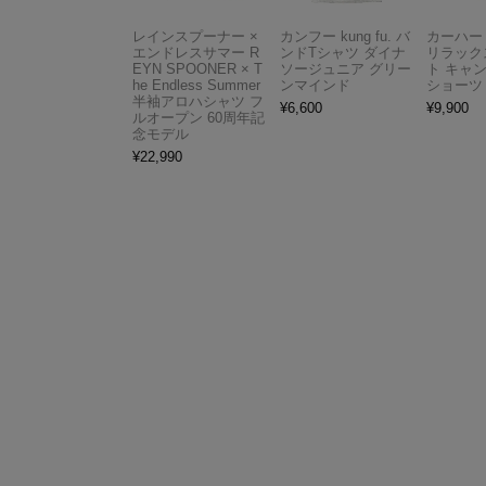
レインスプーナー ×
カンフー kung fu. バ
カーハート 
エンドレスサマー R
ンドTシャツ ダイナ
リラック
EYN SPOONER × T
ソージュニア グリー
ト キャ
he Endless Summer
ンマインド
ショーツ
半袖アロハシャツ フ
¥
6,600
¥
9,900
ルオープン 60周年記
念モデル
¥
22,990