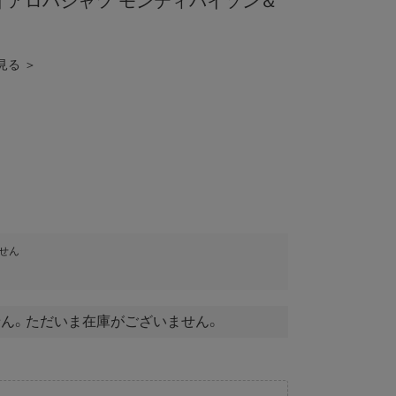
 半袖 アロハシャツ モンティパイソン＆
見る ＞
せん
ん。ただいま在庫がございません。