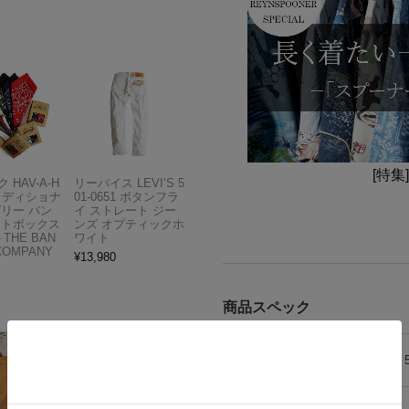
[特集
 HAV-A-H
リーバイス LEVI’S 5
トラディショナ
01-0651 ボタンフラ
ズリー バン
イ ストレート ジー
フトボックス
ンズ オプティックホ
THE BAN
ワイト
COMPANY
¥
13,980
商品スペック
素材
コットン 