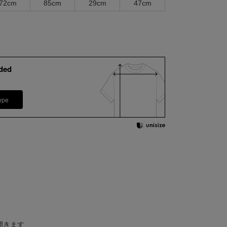
72cm
85cm
29cm
47cm
ded
ype
開きます