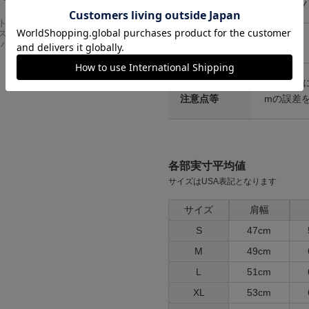
カラー
シルバー
Carhartt
アメリカンクラシッ
スドフィッ
クス AMERICAN CL
生産国
中国
ンバスワーク
ASSICS ムービーT
シャツ フォレストガ
ンプ ロゴ＆ベンチ
¥
5,747
その他仕様
※サイズ
注意点等
mの誤差
各部実寸平均値
サイズはUSA表記となります
サイズ
肩幅
S
47cm
M
49cm
L
51cm
XL
53cm