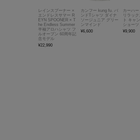
レインスプーナー ×
カンフー kung fu. バ
カーハート 
エンドレスサマー R
ンドTシャツ ダイナ
リラック
EYN SPOONER × T
ソージュニア グリー
ト キャ
he Endless Summer
ンマインド
ショーツ
半袖アロハシャツ フ
¥
6,600
¥
9,900
ルオープン 60周年記
念モデル
¥
22,990