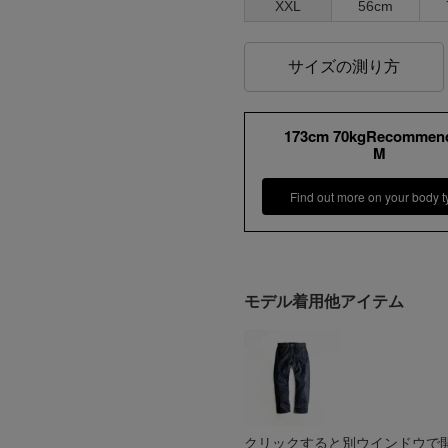
XXL
56cm
サイズの測り方
173cm 70kgRecommen
M
Find out more on your body t
モデル着用他アイテム
クリックすると別ウインドウで