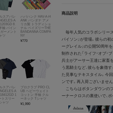
商品説明
ルスアパレ
ハバハンク HAV-A-H
NGELES A
ANK バンダナ アメ
1203GD 8.
リカ製 トラディショ
半袖 バイン
ナル ペイズリーTHE
 ガーメント
BANDANNA COMPA
毎年人気のコラボシリーズ
ャツ
NY
パイソン」が登場。彼らの初
¥
770
ーグレイル」の公開50周年
制作された「ライフ・オブ・
兵士がアーサー王達に家畜
う黒騎士など、彼らを象徴
た見事なテキスタイル。今
ンです。再入荷ございません
ルスアパレ
プロクラブ PRO CL
こちらはボタンダウンのフ
ANGELES A
UB ヘビーウェイト
18412GD 1
コットン 半袖 クル
ーナークロスの裏使いで、ポ
ョートスリー
ーネック Tシャツ
Tシャツ
¥
1,990