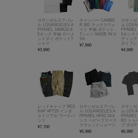
ロサンゼルスアパレ
キャンバー CAMBE
ロサンゼ
ル LOSANGELES A
R 302 マックスウェ
ル LOSA
PPAREL 1809GD 6.
イト 半袖 ポケット
PPAREL 
5オンス 半袖 ガーメ
Tシャツ MADE IN U
5オンス 
ントダイ ポケットT
SA
ディング
シャツ
ダイ Tシ
¥
7,990
¥
3,990
¥
4,990
レッドキャップ RED
ロサンゼルスアパレ
ロサンゼ
KAP #PT20 インダ
ル LOSANGELES A
ル LOS 
ストリアル ワークパ
PPAREL HF02 14オ
PPAREL 
ンツ
ンス ヘビーフリース
8/1 シ
スウェットショーツ
ブ ポロ
¥
7,700
¥
5,990
¥
6,990