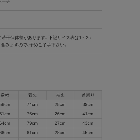
バーチ
に若干個体差があります。下記サイズ表は1～2c
を含みますので、予めご了承下さい。
身幅
着丈
袖丈
首周り
58cm
74cm
25cm
39cm
61cm
76cm
26cm
41cm
64cm
79cm
27cm
43cm
68cm
81cm
28cm
45cm