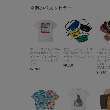
今週のベストセラー
ウェア ユア ビア We
タフトラベラー TOU
ハバハンク
ar Your Beer バドワ
GH TRAVELER サニ
ANK 
イザー ヴィンテージ
ーサイド ウエストバ
ル ペイ
ラベル ポケットTシ
ッグ
ダナ ギ
ャツ
2枚セット
¥
9,350
DANNA 
¥
7,700
¥
1,650