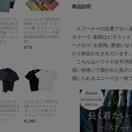
商品説明
ルスアパレ
ハバハンク HAV-A-H
NGELES A
ANK バンダナ アメ
1203GD 8.
リカ製 トラディショ
スプーナーの定番アロハを
半袖 バイン
ナル ペイズリーTHE
カラーで、素材はピマコット
 ガーメント
BANDANNA COMPA
ャツ
NY
ークロス）を採用。裏使いな
¥
770
かり柄合わせされています。
こちらはハワイや太平洋諸
淡い色使いで描かれた魚介に
感じられるユニークな一枚
ルスアパレ
プロクラブ PRO CL
ANGELES A
UB ヘビーウェイト
18412GD 1
コットン 半袖 クル
ョートスリー
ーネック Tシャツ
Tシャツ
¥
1,990