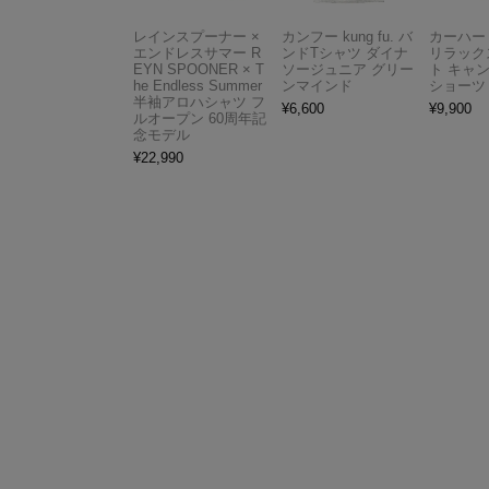
レインスプーナー ×
カンフー kung fu. バ
カーハート 
エンドレスサマー R
ンドTシャツ ダイナ
リラック
EYN SPOONER × T
ソージュニア グリー
ト キャ
he Endless Summer
ンマインド
ショーツ
半袖アロハシャツ フ
¥
6,600
¥
9,900
ルオープン 60周年記
念モデル
¥
22,990