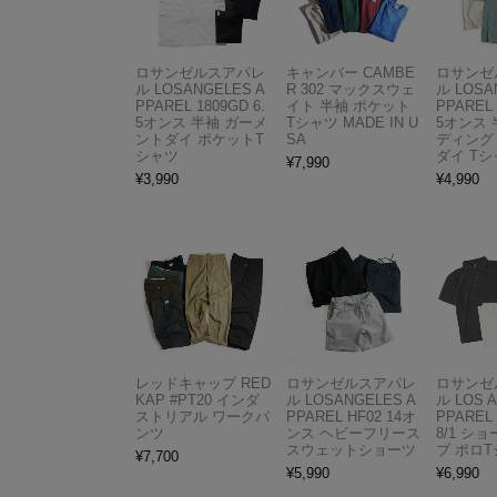
ロサンゼルスアパレ
キャンバー CAMBE
ロサンゼ
ル LOSANGELES A
R 302 マックスウェ
ル LOSA
PPAREL 1809GD 6.
イト 半袖 ポケット
PPAREL 
5オンス 半袖 ガーメ
Tシャツ MADE IN U
5オンス 
ントダイ ポケットT
SA
ディング
シャツ
ダイ Tシ
¥
7,990
¥
3,990
¥
4,990
レッドキャップ RED
ロサンゼルスアパレ
ロサンゼ
KAP #PT20 インダ
ル LOSANGELES A
ル LOS 
ストリアル ワークパ
PPAREL HF02 14オ
PPAREL 
ンツ
ンス ヘビーフリース
8/1 シ
スウェットショーツ
ブ ポロ
¥
7,700
¥
5,990
¥
6,990