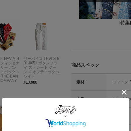
[特集
 HAV-A-H
リーバイス LEVI’S 5
トラディショナ
01-0651 ボタンフラ
商品スペック
ズリー バン
イ ストレート ジー
フトボックス
ンズ オプティックホ
THE BAN
ワイト
COMPANY
素材
コットン 
¥
13,980
カラー
スカイウ
生産国
韓国