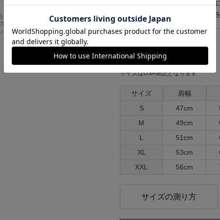
その他仕様
※サイズ
注意点等
mの誤差
Carhartt
アメリカンクラシッ
スドフィッ
クス AMERICAN CL
ンバスワーク
ASSICS ムービーT
シャツ フォレストガ
ンプ ロゴ＆ベンチ
¥
5,747
各部実寸平均値
サイズはUSA表記となります
サイズ
肩幅
S
47cm
M
49cm
L
51cm
XL
53cm
XXL
56cm
サイズの測り方