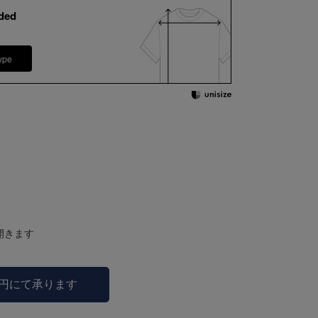
ded
ype
開きます
0円にて承ります