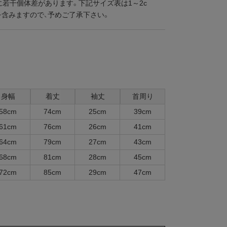
に若干個体差があります。下記サイズ表は1～2c
を含みますので、予めご了承下さい。
身幅
着丈
袖丈
首周り
58cm
74cm
25cm
39cm
61cm
76cm
26cm
41cm
64cm
79cm
27cm
43cm
68cm
81cm
28cm
45cm
72cm
85cm
29cm
47cm