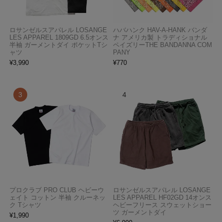
ロサンゼルスアパレル LOSANGE
ハバハンク HAV-A-HANK バンダ
LES APPAREL 1809GD 6.5オンス
ナ アメリカ製 トラディショナル
半袖 ガーメントダイ ポケットTシ
ペイズリーTHE BANDANNA COM
ャツ
PANY
¥
3,990
¥
770
プロクラブ PRO CLUB ヘビーウ
ロサンゼルスアパレル LOSANGE
ェイト コットン 半袖 クルーネッ
LES APPAREL HF02GD 14オンス
ク Tシャツ
ヘビーフリース スウェットショー
ツ ガーメントダイ
¥
1,990