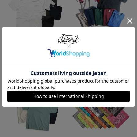
ロサンゼルスアパレル LOSANGE
キャンバー CAMBER 302 マック
LES APPAREL 1809GD 6.5オンス
スウェイト 半袖 ポケット Tシャ
半袖 ガーメントダイ ポケットTシ
ツ MADE IN USA
ャツ
¥
7,990
¥
3,990