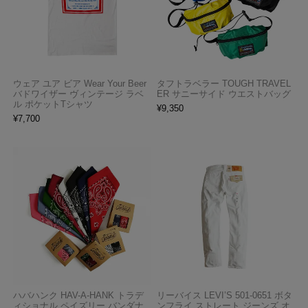
ウェア ユア ビア Wear Your Beer
タフトラベラー TOUGH TRAVEL
バドワイザー ヴィンテージ ラベ
ER サニーサイド ウエストバッグ
ル ポケットTシャツ
¥
9,350
¥
7,700
ハバハンク HAV-A-HANK トラデ
リーバイス LEVI’S 501-0651 ボタ
ィショナル ペイズリー バンダナ
ンフライ ストレート ジーンズ オ