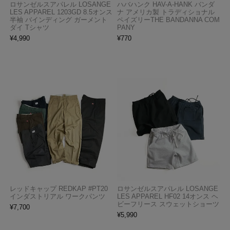
ロサンゼルスアパレル LOSANGE
ハバハンク HAV-A-HANK バンダ
LES APPAREL 1203GD 8.5オンス
ナ アメリカ製 トラディショナル
半袖 バインディング ガーメント
ペイズリーTHE BANDANNA COM
ダイ Tシャツ
PANY
¥
4,990
¥
770
レッドキャップ REDKAP #PT20
ロサンゼルスアパレル LOSANGE
インダストリアル ワークパンツ
LES APPAREL HF02 14オンス ヘ
ビーフリース スウェットショーツ
¥
7,700
¥
5,990