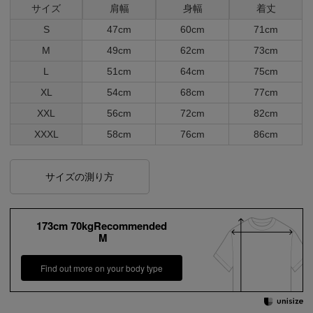
サイズ
肩幅
身幅
着丈
S
47cm
60cm
71cm
M
49cm
62cm
73cm
L
51cm
64cm
75cm
XL
54cm
68cm
77cm
XXL
56cm
72cm
82cm
XXXL
58cm
76cm
86cm
サイズの測り方
173cm 70kgRecommended
M
Find out more on your body type