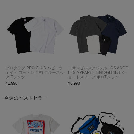
プロクラブ PRO CLUB ヘビーウ
ロサンゼルスアパレル LOS ANGE
ェイト コットン 半袖 クルーネッ
LES APPAREL 18412GD 18/1 シ
ク Tシャツ
ョートスリーブ ポロTシャツ
¥
1,990
¥
6,990
今週のベストセラー