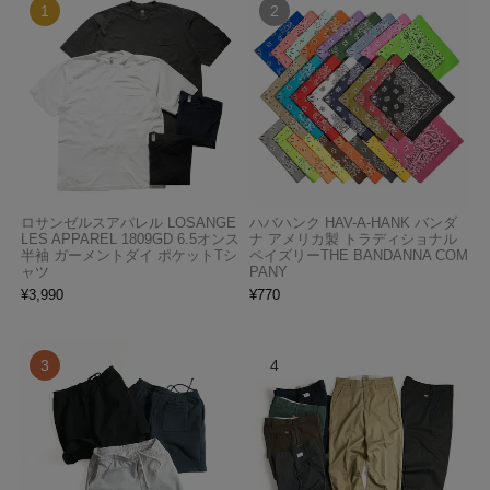
ロサンゼルスアパレル LOSANGE
ハバハンク HAV-A-HANK バンダ
LES APPAREL 1809GD 6.5オンス
ナ アメリカ製 トラディショナル
半袖 ガーメントダイ ポケットTシ
ペイズリーTHE BANDANNA COM
ャツ
PANY
¥
3,990
¥
770