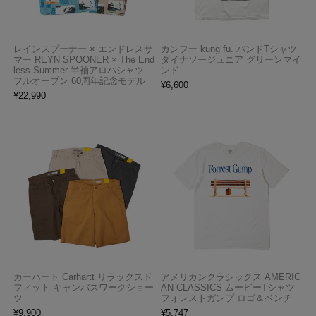
レインスプーナー × エンドレスサ
カンフー kung fu. バンドTシャツ
マー REYN SPOONER × The End
ダイナソージュニア グリーンマイ
less Summer 半袖アロハシャツ
ンド
フルオープン 60周年記念モデル
¥
6,600
¥
22,990
カーハート Carhartt リラックスド
アメリカンクラシックス AMERIC
フィット キャンバスワークショー
AN CLASSICS ムービーTシャツ
ツ
フォレストガンプ ロゴ＆ベンチ
¥
9,900
¥
5,747