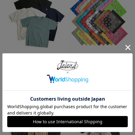
ロサンゼルスアパレル LOSANGE
ハバハンク HAV-A-HANK バンダ
LES APPAREL 1203GD 8.5オンス
ナ アメリカ製 トラディショナル
半袖 バインディング ガーメント
ペイズリーTHE BANDANNA COM
ダイ Tシャツ
PANY
¥
4,990
¥
770