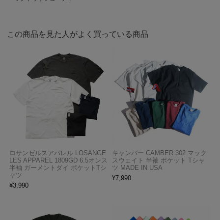
この商品を見た人がよく買っている商品
ロサンゼルスアパレル LOSANGE
キャンバー CAMBER 302 マック
LES APPAREL 1809GD 6.5オンス
スウェイト 半袖 ポケット Tシャ
半袖 ガーメントダイ ポケットTシ
ツ MADE IN USA
ャツ
¥
7,990
¥
3,990