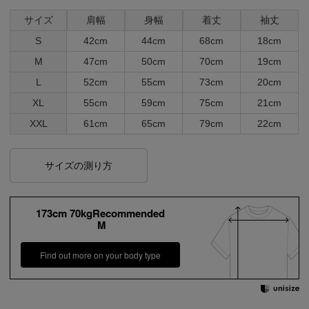
サイズ
肩幅
身幅
着丈
袖丈
S
42cm
44cm
68cm
18cm
M
47cm
50cm
70cm
19cm
L
52cm
55cm
73cm
20cm
XL
55cm
59cm
75cm
21cm
XXL
61cm
65cm
79cm
22cm
サイズの測り方
173cm 70kgRecommended
M
Find out more on your body type