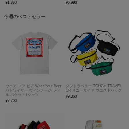
¥
1,990
¥
6,990
今週のベストセラー
ウェア ユア ビア Wear Your Beer
タフトラベラー TOUGH TRAVEL
バドワイザー ヴィンテージ ラベ
ER サニーサイド ウエストバッグ
ル ポケットTシャツ
¥
9,350
¥
7,700