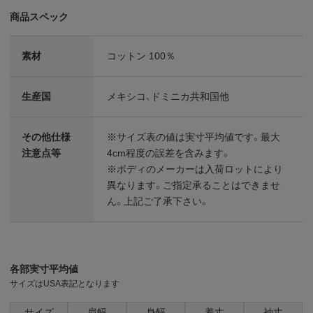
商品スペック
素材
コットン 100％
生産国
メキシコ、ドミニカ共和国他
その他仕様
※サイズ表の値は実寸平均値です。最大
注意点等
4cm程度の誤差を含みます。
※ボディのメーカーは入荷ロットにより
異なります。ご指定承ることはできませ
ん。上記ご了承下さい。
各部実寸平均値
サイズはUSA表記となります
サイズ
肩幅
身幅
着丈
袖丈