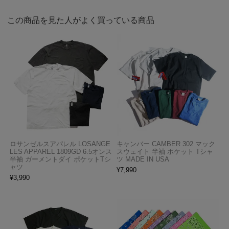
この商品を見た人がよく買っている商品
ロサンゼルスアパレル LOSANGE
キャンバー CAMBER 302 マック
LES APPAREL 1809GD 6.5オンス
スウェイト 半袖 ポケット Tシャ
半袖 ガーメントダイ ポケットTシ
ツ MADE IN USA
ャツ
¥
7,990
¥
3,990