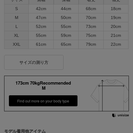
S
42cm
44cm
68cm
18cm
M
47cm
50cm
70cm
19cm
L
52cm
55cm
73cm
20cm
XL
55cm
59cm
75cm
21cm
XXL
61cm
65cm
79cm
22cm
サイズの測り方
173cm 70kgRecommended
M
Find out more on your body type
モデル着用他アイテム