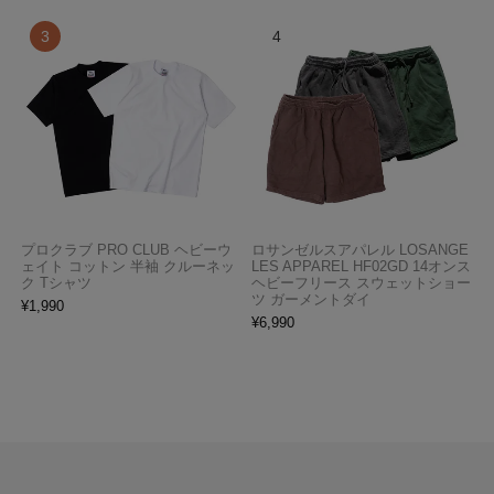
プロクラブ PRO CLUB ヘビーウ
ロサンゼルスアパレル LOSANGE
ェイト コットン 半袖 クルーネッ
LES APPAREL HF02GD 14オンス
ク Tシャツ
ヘビーフリース スウェットショー
ツ ガーメントダイ
¥
1,990
¥
6,990