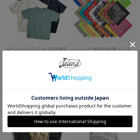
ロサンゼルスアパレル LOSANGE
ハバハンク HAV-A-HANK バンダ
LES APPAREL 1203GD 8.5オンス
ナ アメリカ製 トラディショナル
半袖 バインディング ガーメント
ペイズリーTHE BANDANNA COM
ダイ Tシャツ
PANY
¥
4,990
¥
770