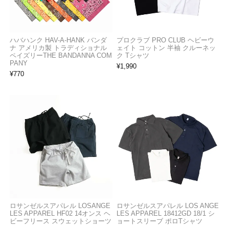
ハバハンク HAV-A-HANK バンダ
プロクラブ PRO CLUB ヘビーウ
ナ アメリカ製 トラディショナル
ェイト コットン 半袖 クルーネッ
ペイズリーTHE BANDANNA COM
ク Tシャツ
PANY
¥
1,990
¥
770
ロサンゼルスアパレル LOSANGE
ロサンゼルスアパレル LOS ANGE
LES APPAREL HF02 14オンス ヘ
LES APPAREL 18412GD 18/1 シ
ビーフリース スウェットショーツ
ョートスリーブ ポロTシャツ