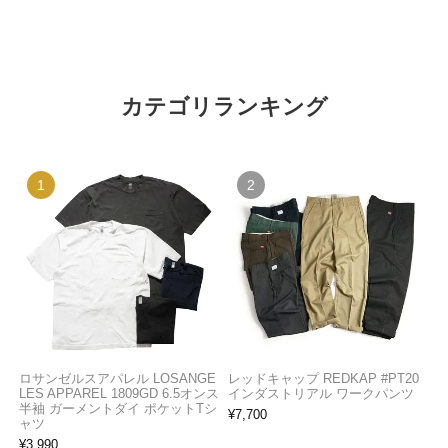
カテゴリランキング
ロサンゼルスアパレル LOSANGE
レッドキャップ REDKAP #PT20
LES APPAREL 1809GD 6.5オンス
インダストリアル ワークパンツ
半袖 ガーメントダイ ポケットTシ
¥
7,700
ャツ
¥
3,990