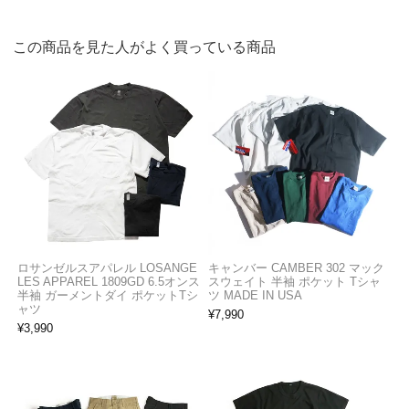
この商品を見た人がよく買っている商品
ロサンゼルスアパレル LOSANGE
キャンバー CAMBER 302 マック
LES APPAREL 1809GD 6.5オンス
スウェイト 半袖 ポケット Tシャ
半袖 ガーメントダイ ポケットTシ
ツ MADE IN USA
ャツ
¥
7,990
¥
3,990