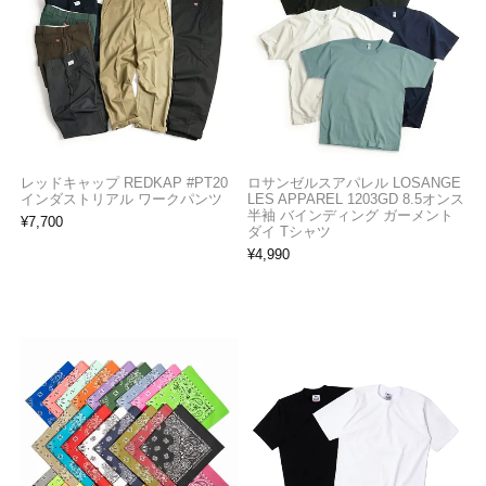
レッドキャップ REDKAP #PT20
ロサンゼルスアパレル LOSANGE
インダストリアル ワークパンツ
LES APPAREL 1203GD 8.5オンス
半袖 バインディング ガーメント
¥
7,700
ダイ Tシャツ
¥
4,990