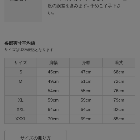
度の誤差を含みます。予めご了承下さ
い。
各部実寸平均値
サイズはUSA表記となります
サイズ
肩幅
身幅
着丈
S
45cm
47cm
68cm
M
49cm
51cm
72cm
L
54cm
55cm
76cm
XL
59cm
59cm
79cm
XXL
64cm
64cm
82cm
XXXL
70cm
69cm
85cm
サイズの測り方