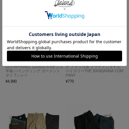
ロサンゼルスアパレル LOSANGE
ハバハンク HAV-A-HANK バンダ
LES APPAREL 1203GD 8.5オンス
ナ アメリカ製 トラディショナル
半袖 バインディング ガーメント
ペイズリーTHE BANDANNA COM
ダイ Tシャツ
PANY
¥
4,990
¥
770