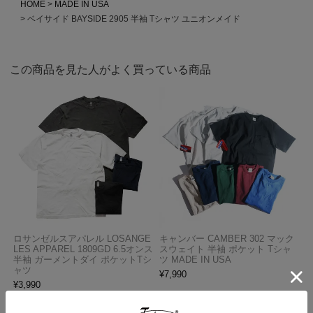
HOME
MADE IN USA
ベイサイド BAYSIDE 2905 半袖 Tシャツ ユニオンメイド
この商品を見た人がよく買っている商品
ロサンゼルスアパレル LOSANGE
キャンバー CAMBER 302 マック
LES APPAREL 1809GD 6.5オンス
スウェイト 半袖 ポケット Tシャ
半袖 ガーメントダイ ポケットTシ
ツ MADE IN USA
ャツ
¥
7,990
¥
3,990