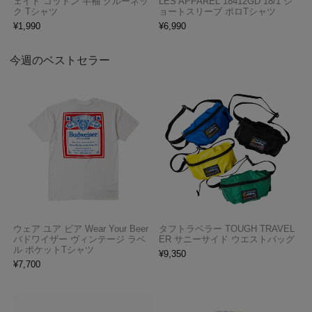
ェイト コットン 半袖 クルーネッ
LES APPAREL 18412GD 18/1 シ
ク Tシャツ
ョートスリーブ ポロTシャツ
¥
1,990
¥
6,990
今週のベストセラー
ウェア ユア ビア Wear Your Beer
タフトラベラー TOUGH TRAVEL
バドワイザー ヴィンテージ ラベ
ER サニーサイド ウエストバッグ
ル ポケットTシャツ
¥
9,350
¥
7,700