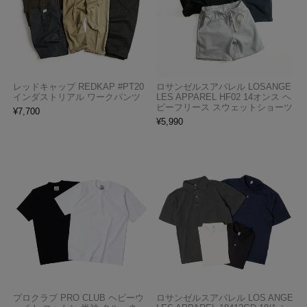
レッドキャップ REDKAP #PT20
ロサンゼルスアパレル LOSANGE
インダストリアル ワークパンツ
LES APPAREL HF02 14オンス ヘ
ビーフリース スウェットショーツ
¥
7,700
¥
5,990
プロクラブ PRO CLUB ヘビーウ
ロサンゼルスアパレル LOS ANGE