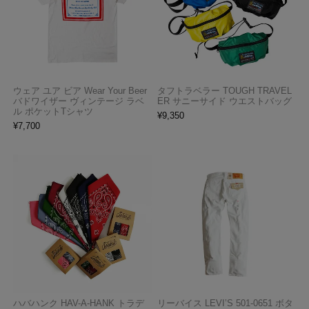
ウェア ユア ビア Wear Your Beer
タフトラベラー TOUGH TRAVEL
バドワイザー ヴィンテージ ラベ
ER サニーサイド ウエストバッグ
ル ポケットTシャツ
¥
9,350
¥
7,700
ハバハンク HAV-A-HANK トラデ
リーバイス LEVI’S 501-0651 ボタ