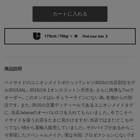
カートに入れる
173cm / 70kg
M
Find your size
商品説明
ベイサイドのユニオンメイドポケットTシャツ3015の当店別注モデ
ル3015JAL。3015の6.1オンスコットン天竺を、さらに肉厚な7ozで
オーダー。このオンスはレギュラーラインにない為、生地からの別
注です。また、3015の主要ディティールであるユニオンメイドタグ
に、当店Jalanaのオーバルロゴを入れてもらいました。今でこそベ
イサイドを扱うお店をたまに見かけますが、当店ではまだどこもや
ってない頃から直輸入販売していました。そのパイプがあるからこ
そ実現したスペシャルメイク。実は今回、プロダクションにない7オ