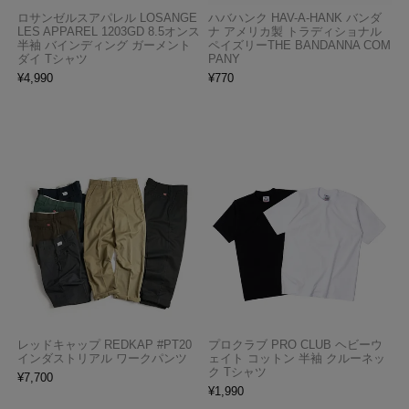
ロサンゼルスアパレル LOSANGE
ハバハンク HAV-A-HANK バンダ
LES APPAREL 1203GD 8.5オンス
ナ アメリカ製 トラディショナル
半袖 バインディング ガーメント
ペイズリーTHE BANDANNA COM
ダイ Tシャツ
PANY
¥
4,990
¥
770
レッドキャップ REDKAP #PT20
プロクラブ PRO CLUB ヘビーウ
インダストリアル ワークパンツ
ェイト コットン 半袖 クルーネッ
ク Tシャツ
¥
7,700
¥
1,990