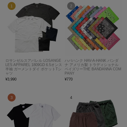
ロサンゼルスアパレル LOSANGE
ハバハンク HAV-A-HANK バンダ
LES APPAREL 1809GD 6.5オンス
ナ アメリカ製 トラディショナル
半袖 ガーメントダイ ポケットTシ
ペイズリーTHE BANDANNA COM
ャツ
PANY
¥
3,990
¥
770