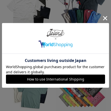
ロサンゼルスアパレル LOSANGE
キャンバー CAMBER 302 マック
LES APPAREL 1809GD 6.5オンス
スウェイト 半袖 ポケット Tシャ
半袖 ガーメントダイ ポケットTシ
ツ MADE IN USA
ャツ
¥
7,990
¥
3,990