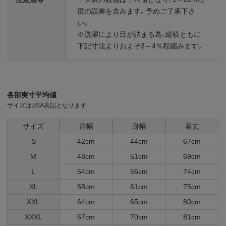
度の誤差を含みます。予めご了承下さ
い。
※洗濯により目が詰まる為、縦横ともに
下記寸法よりおよそ3～4％程縮みます。
各部実寸平均値
サイズはUSA表記となります
サイズ
肩幅
身幅
着丈
S
42cm
44cm
67cm
M
48cm
51cm
69cm
L
54cm
56cm
74cm
XL
58cm
61cm
75cm
XXL
64cm
65cm
80cm
XXXL
67cm
70cm
81cm