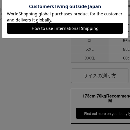
サイズ
肩
Carhartt
アメリカンクラシッ
スドフィッ
クス AMERICAN CL
S
50
ンバスワーク
ASSICS ムービーT
シャツ フォレストガ
M
52
ンプ ロゴ＆ベンチ
L
54
¥
5,747
XL
56
XXL
58
XXXL
60
サイズの測り方
173cm 70kgRecommen
M
Find out more on your body t