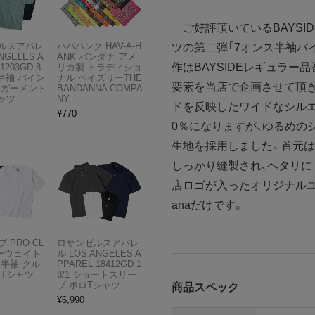
ご好評頂いているBAYSID
ルスアパレ
ハバハンク HAV-A-H
ツの第二弾「7オンス半袖バ
NGELES A
ANK バンダナ アメ
作はBAYSIDEレギュラー
1203GD 8.
リカ製 トラディショ
半袖 バイン
ナル ペイズリーTHE
要素を当店で企画させて頂き
 ガーメント
BANDANNA COMPA
ャツ
NY
ドを反映したワイドなシルエ
¥
770
0％になりますが、ゆるめの
生地を採用しました。首元
しっかり縫製され、ヘタリに
店ロゴが入ったオリジナルユ
anaだけです。
 PRO CL
ロサンゼルスアパレ
ビーウェイト
ル LOS ANGELES A
 半袖 クル
PPAREL 18412GD 1
 Tシャツ
8/1 ショートスリー
ブ ポロTシャツ
商品スペック
¥
6,990