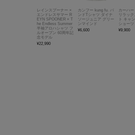
レインスプーナー ×
カンフー kung fu. バ
カーハート 
エンドレスサマー R
ンドTシャツ ダイナ
リラック
EYN SPOONER × T
ソージュニア グリー
ト キャ
he Endless Summer
ンマインド
ショーツ
半袖アロハシャツ フ
¥
6,600
¥
9,900
ルオープン 60周年記
念モデル
¥
22,990