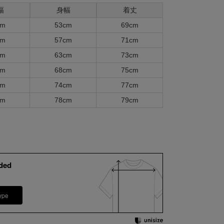
幅
身幅
着丈
cm
53cm
69cm
cm
57cm
71cm
cm
63cm
73cm
cm
68cm
75cm
cm
74cm
77cm
cm
78cm
79cm
ded
ype