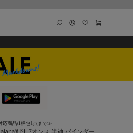
対応商品/1梱包1点まで≫
Jalana別注 7オンス 半袖 バインダー