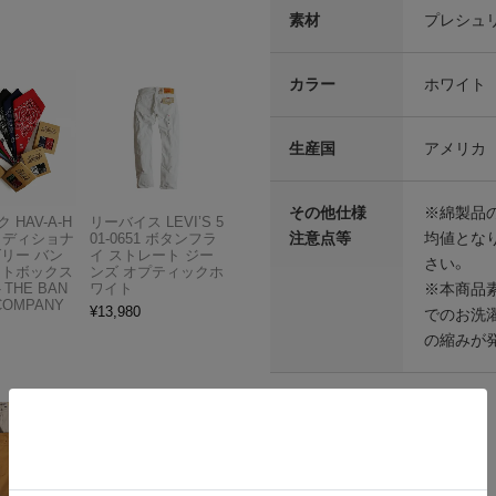
素材
プレシュリ
カラー
ホワイト
生産国
アメリカ
その他仕様
※綿製品
 HAV-A-H
リーバイス LEVI’S 5
注意点等
均値となり
トラディショナ
01-0651 ボタンフラ
ズリー バン
イ ストレート ジー
さい。
フトボックス
ンズ オプティックホ
※本商品
THE BAN
ワイト
COMPANY
¥
13,980
でのお洗
の縮みが
各部実寸平均値
サイズはUSA表記となります