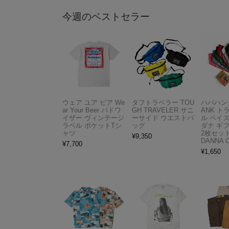
今週のベストセラー
ウェア ユア ビア We
タフトラベラー TOU
ハバハンク
ar Your Beer バドワ
GH TRAVELER サニ
ANK 
イザー ヴィンテージ
ーサイド ウエストバ
ル ペイ
ラベル ポケットTシ
ッグ
ダナ ギ
ャツ
2枚セット
¥
9,350
DANNA 
¥
7,700
¥
1,650