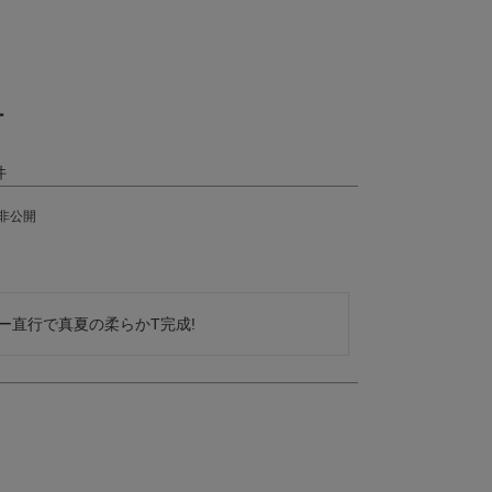
ー
非公開
ー直行で真夏の柔らかT完成!