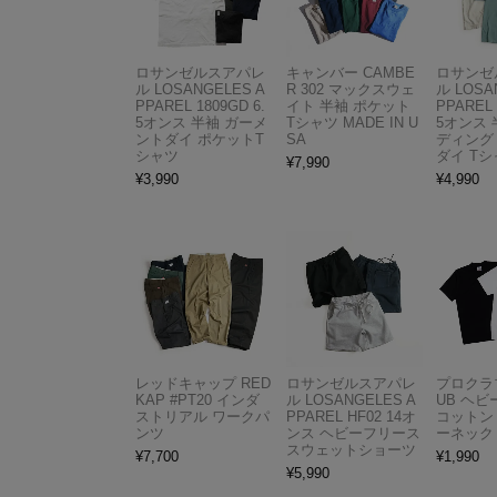
ロサンゼルスアパレ
キャンバー CAMBE
ロサンゼ
ル LOSANGELES A
R 302 マックスウェ
ル LOSA
PPAREL 1809GD 6.
イト 半袖 ポケット
PPAREL 
5オンス 半袖 ガーメ
Tシャツ MADE IN U
5オンス 
ントダイ ポケットT
SA
ディング
シャツ
ダイ Tシ
¥
7,990
¥
3,990
¥
4,990
レッドキャップ RED
ロサンゼルスアパレ
プロクラブ
KAP #PT20 インダ
ル LOSANGELES A
UB ヘ
ストリアル ワークパ
PPAREL HF02 14オ
コットン
ンツ
ンス ヘビーフリース
ーネック
スウェットショーツ
¥
7,700
¥
1,990
¥
5,990