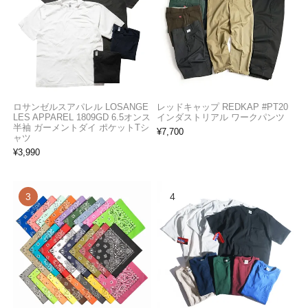
ロサンゼルスアパレル LOSANGE
レッドキャップ REDKAP #PT20
LES APPAREL 1809GD 6.5オンス
インダストリアル ワークパンツ
半袖 ガーメントダイ ポケットTシ
¥
7,700
ャツ
¥
3,990