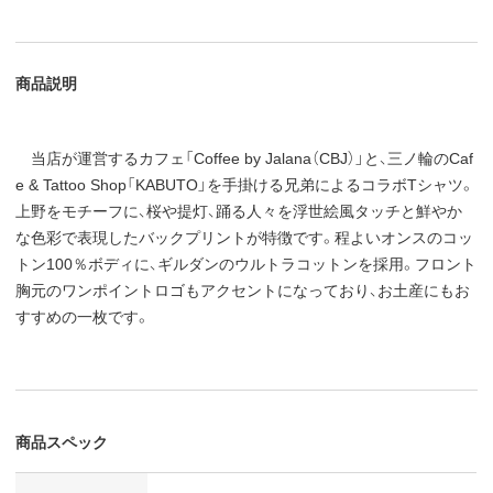
商品説明
当店が運営するカフェ「Coffee by Jalana（CBJ）」と、三ノ輪のCaf
e & Tattoo Shop「KABUTO」を手掛ける兄弟によるコラボTシャツ。
上野をモチーフに、桜や提灯、踊る人々を浮世絵風タッチと鮮やか
な色彩で表現したバックプリントが特徴です。程よいオンスのコッ
トン100％ボディに、ギルダンのウルトラコットンを採用。フロント
胸元のワンポイントロゴもアクセントになっており、お土産にもお
すすめの一枚です。
商品スペック