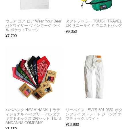
ウェア ユア ビア Wear Your Beer
タフトラベラー TOUGH TRAVEL
バドワイザー ヴィンテージ ラベ
ER サニーサイド ウエストバッグ
ル ポケットTシャツ
¥
9,350
¥
7,700
ハバハンク HAV-A-HANK トラデ
リーバイス LEVI’S 501-0651 ボタ
ィショナル ペイズリー バンダナ
ンフライ ストレート ジーンズ オ
ギフトボックス 2枚セットTHE B
プティックホワイト
ANDANNA COMPANY
¥
13,980
¥
1,650