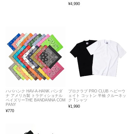
¥
4,990
ハバハンク HAV-A-HANK バンダ
プロクラブ PRO CLUB ヘビーウ
ナ アメリカ製 トラディショナル
ェイト コットン 半袖 クルーネッ
ペイズリーTHE BANDANNA COM
ク Tシャツ
PANY
¥
1,990
¥
770