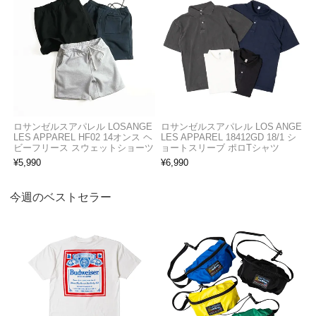
ロサンゼルスアパレル LOSANGE
ロサンゼルスアパレル LOS ANGE
LES APPAREL HF02 14オンス ヘ
LES APPAREL 18412GD 18/1 シ
ビーフリース スウェットショーツ
ョートスリーブ ポロTシャツ
¥
5,990
¥
6,990
今週のベストセラー