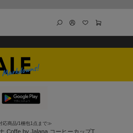
対応商品/1梱包1点まで≫
ffe by Jalana コーヒーカップT