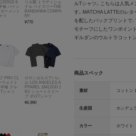
1203GD 8.
リカ製 トラディショ
ルTシャツ。こちらは人気
半袖 バイン
ナル ペイズリーTHE
 ガーメント
BANDANNA COMPA
す。MATCHA LATTEの
ャツ
NY
を配したバックプリントで
¥
770
モチーフにしたワンポイント
ギルダンのウルトラコット
商品スペック
 PRO CL
ロサンゼルスアパレ
ビーウェイト
ル LOS ANGELES A
 半袖 クル
PPAREL 18412GD 1
素材
コットン 
 Tシャツ
8/1 ショートスリー
ブ ポロTシャツ
¥
6,990
生産国
ホンデュ
カラー
ホワイト