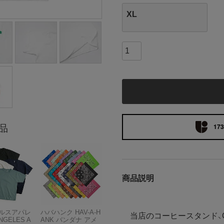
XL
173
品
商品説明
ルスアパレ
ハバハンク HAV-A-H
当店のコーヒースタンド、
NGELES A
ANK バンダナ アメ