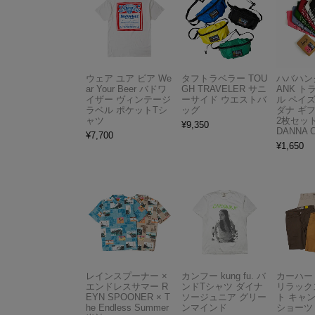
ウェア ユア ビア We
タフトラベラー TOU
ハバハンク
ar Your Beer バドワ
GH TRAVELER サニ
ANK 
イザー ヴィンテージ
ーサイド ウエストバ
ル ペイ
ラベル ポケットTシ
ッグ
ダナ ギ
ャツ
2枚セット
¥
9,350
DANNA 
¥
7,700
¥
1,650
レインスプーナー ×
カンフー kung fu. バ
カーハート 
エンドレスサマー R
ンドTシャツ ダイナ
リラック
EYN SPOONER × T
ソージュニア グリー
ト キャ
he Endless Summer
ンマインド
ショーツ