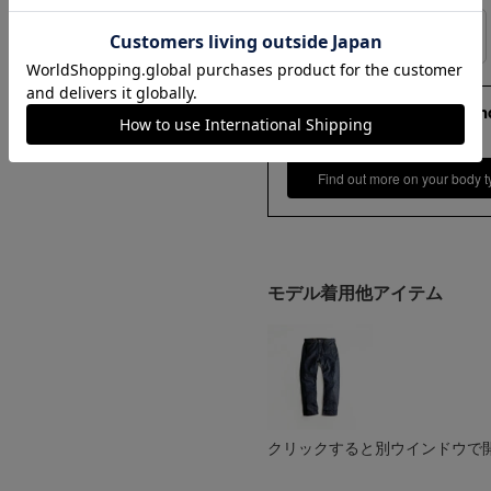
ンプ ロゴ＆ベンチ
¥
5,747
サイズの測り方
173cm 70kgRecommen
M
Find out more on your body t
モデル着用他アイテム
クリックすると別ウインドウで