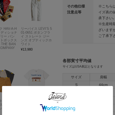
その他仕様
※こちら
注意点等
イズ表の
承下さい
※生産時
 HAV-A-H
リーバイス LEVI’S 5
ざいます
トラディショナ
01-0651 ボタンフラ
ご了承下
ズリー バン
イ ストレート ジー
フトボックス
ンズ オプティックホ
THE BAN
ワイト
COMPANY
¥
13,980
各部実寸平均値
サイズはUSA表記となります
サイズ
肩幅
S
44cm
M
47cm
L
53cm
Carhartt
アメリカンクラシッ
スドフィッ
クス AMERICAN CL
XL
58cm
ンバスワーク
ASSICS ムービーT
シャツ フォレストガ