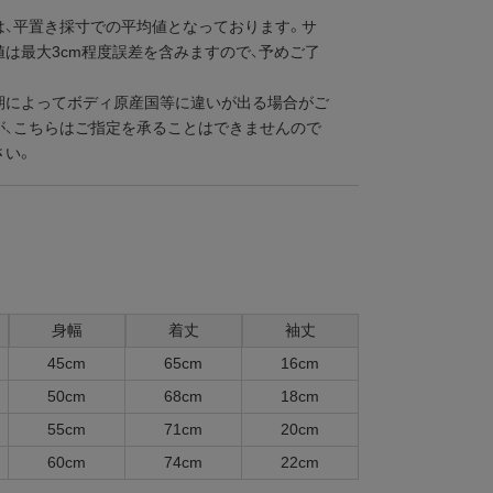
は、平置き採寸での平均値となっております。サ
値は最大3cm程度誤差を含みますので、予めご了
。
期によってボディ原産国等に違いが出る場合がご
が、こちらはご指定を承ることはできませんので
さい。
身幅
着丈
袖丈
45cm
65cm
16cm
50cm
68cm
18cm
55cm
71cm
20cm
60cm
74cm
22cm