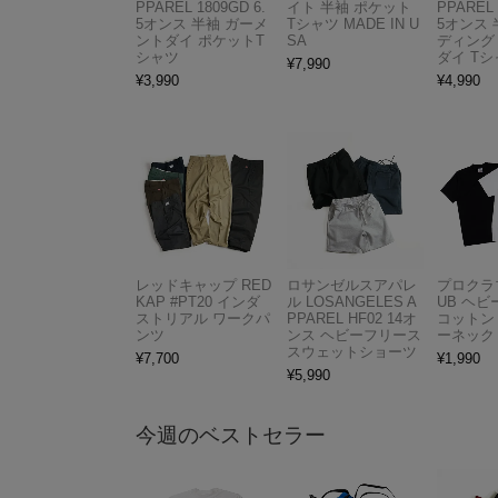
PPAREL 1809GD 6.
イト 半袖 ポケット
PPAREL 
5オンス 半袖 ガーメ
Tシャツ MADE IN U
5オンス 
ントダイ ポケットT
SA
ディング
シャツ
ダイ Tシ
¥
7,990
¥
3,990
¥
4,990
レッドキャップ RED
ロサンゼルスアパレ
プロクラブ
KAP #PT20 インダ
ル LOSANGELES A
UB ヘ
ストリアル ワークパ
PPAREL HF02 14オ
コットン
ンツ
ンス ヘビーフリース
ーネック
スウェットショーツ
¥
7,700
¥
1,990
¥
5,990
今週のベストセラー