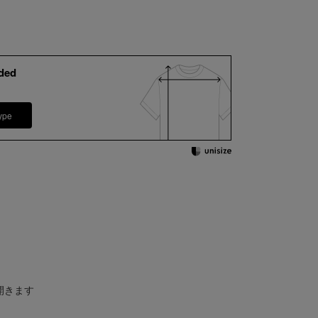
ded
ype
開きます