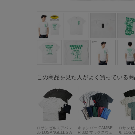
この商品を見た人がよく買っている商
ロサンゼルスアパレ
キャンバー CAMBE
ロサンゼ
ル LOSANGELES A
R 302 マックスウェ
ル LOSA