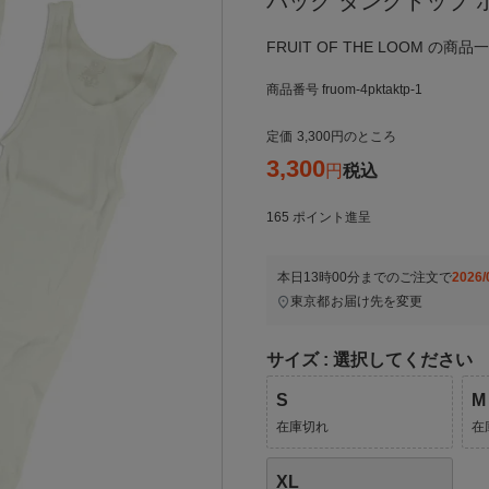
パック タンクトップ 
FRUIT OF THE LOOM の商
商品番号
fruom-4pktaktp-1
定価
3,300
のところ
3,300
税込
165
ポイント進呈
本日
13時00分
までのご注文で
2026/
東京都
お届け先を変更
サイズ
選択してください
S
M
在庫切れ
在
XL