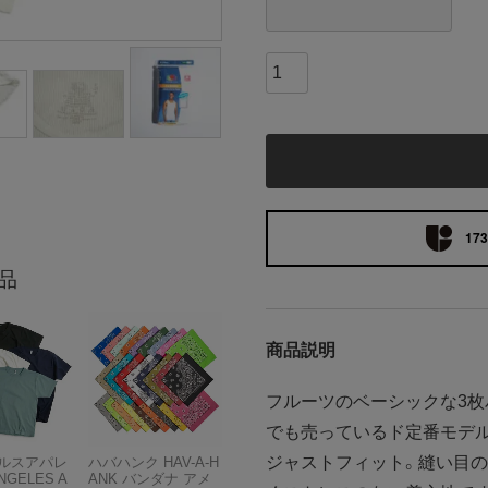
173
品
商品説明
フルーツのベーシックな3枚
でも売っているド定番モデ
ジャストフィット。縫い目の
ルスアパレ
ハバハンク HAV-A-H
NGELES A
ANK バンダナ アメ