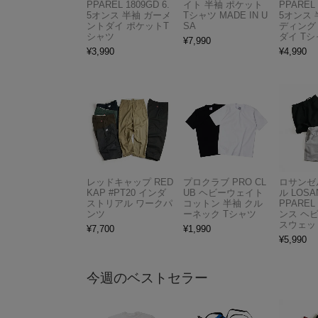
PPAREL 1809GD 6.
イト 半袖 ポケット
PPAREL 
5オンス 半袖 ガーメ
Tシャツ MADE IN U
5オンス 
ントダイ ポケットT
SA
ディング
シャツ
ダイ Tシ
¥
7,990
¥
3,990
¥
4,990
レッドキャップ RED
プロクラブ PRO CL
ロサンゼ
KAP #PT20 インダ
UB ヘビーウェイト
ル LOSA
ストリアル ワークパ
コットン 半袖 クル
PPAREL 
ンツ
ーネック Tシャツ
ンス ヘ
スウェッ
¥
7,700
¥
1,990
¥
5,990
今週のベストセラー