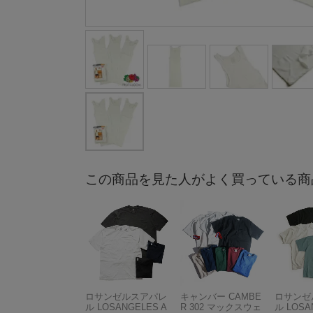
この商品を見た人がよく買っている商
ロサンゼルスアパレ
キャンバー CAMBE
ロサンゼ
ル LOSANGELES A
R 302 マックスウェ
ル LOSA