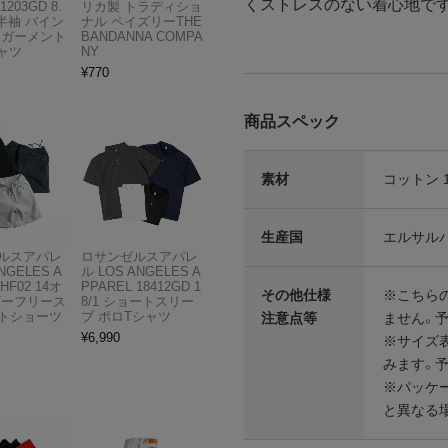
くストレスのない着心地で
1203GD 8.
リカ製 トラディショ
半袖 バイン
ナル ペイズリーTHE
 ガーメント
BANDANNA COMPA
ャツ
NY
¥
770
商品スペック
素材
コットン 
生産国
エルサル
ルスアパレ
ロサンゼルスアパレ
NGELES A
ル LOS ANGELES A
HF02 14オ
PPAREL 18412GD 1
その他仕様
※こちら
ビーフリース
8/1 ショートスリー
トショーツ
ブ ポロTシャツ
注意点等
ません。
¥
6,990
※サイズ表
みます。
※パッケ
と異なる