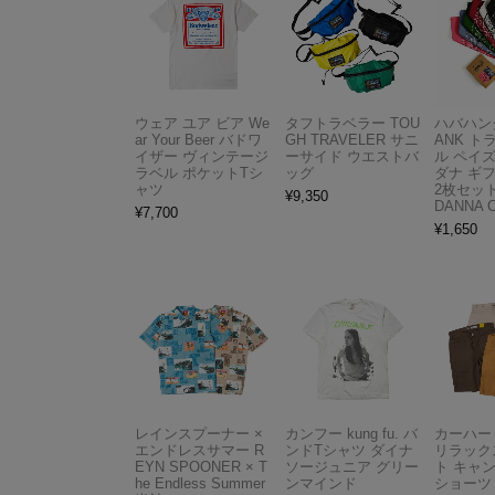
ウェア ユア ビア We
タフトラベラー TOU
ハバハンク
ar Your Beer バドワ
GH TRAVELER サニ
ANK 
イザー ヴィンテージ
ーサイド ウエストバ
ル ペイ
ラベル ポケットTシ
ッグ
ダナ ギ
ャツ
2枚セット
¥
9,350
DANNA 
¥
7,700
¥
1,650
レインスプーナー ×
カンフー kung fu. バ
カーハート 
エンドレスサマー R
ンドTシャツ ダイナ
リラック
EYN SPOONER × T
ソージュニア グリー
ト キャ
he Endless Summer
ンマインド
ショーツ