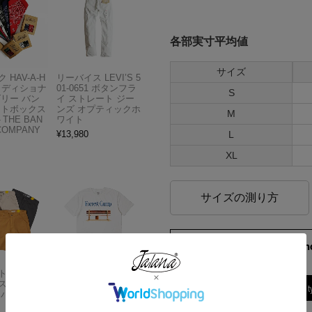
各部実寸平均値
サイズ
 HAV-A-H
リーバイス LEVI’S 5
トラディショナ
01-0651 ボタンフラ
S
ズリー バン
イ ストレート ジー
フトボックス
ンズ オプティックホ
M
THE BAN
ワイト
COMPANY
L
¥
13,980
XL
サイズの測り方
173cm 70kgRecommen
M
Carhartt
アメリカンクラシッ
スドフィッ
クス AMERICAN CL
Find out more on your body t
ンバスワーク
ASSICS ムービーT
シャツ フォレストガ