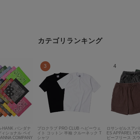
カテゴリランキング
A-HANK バンダナ
プロクラブ PRO CLUB ヘビーウェ
ロサンゼルスアパレ
ディショナル ペイ
イト コットン 半袖 クルーネック T
ES APPAREL H
ANNA COMPANY
シャツ
ビーフリース ス