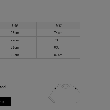
身幅
着丈
23cm
74cm
27cm
78cm
31cm
83cm
35cm
87cm
ded
ype