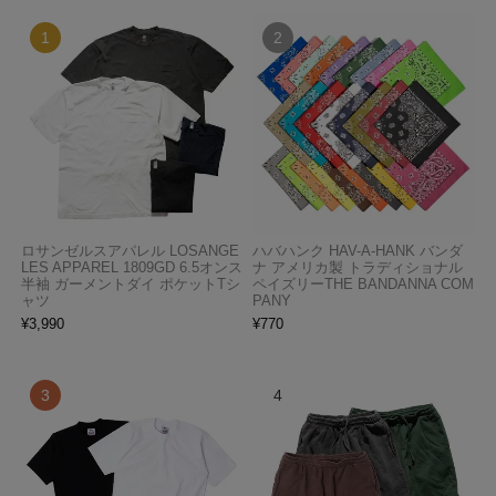
ロサンゼルスアパレル LOSANGE
ハバハンク HAV-A-HANK バンダ
LES APPAREL 1809GD 6.5オンス
ナ アメリカ製 トラディショナル
半袖 ガーメントダイ ポケットTシ
ペイズリーTHE BANDANNA COM
ャツ
PANY
¥
3,990
¥
770