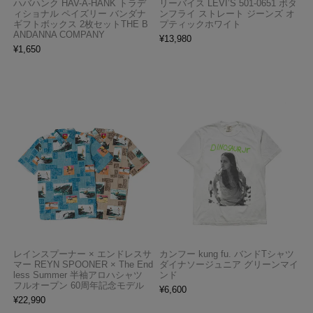
ハバハンク HAV-A-HANK トラデ
リーバイス LEVI’S 501-0651 ボタ
ィショナル ペイズリー バンダナ
ンフライ ストレート ジーンズ オ
ギフトボックス 2枚セットTHE B
プティックホワイト
ANDANNA COMPANY
¥
13,980
¥
1,650
レインスプーナー × エンドレスサ
カンフー kung fu. バンドTシャツ
マー REYN SPOONER × The End
ダイナソージュニア グリーンマイ
less Summer 半袖アロハシャツ
ンド
フルオープン 60周年記念モデル
¥
6,600
¥
22,990