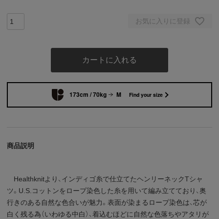
お気に入りに登録
カートに入れる
173cm / 70kg
M
Find your size
商品説明
Healthknitより、インディゴ糸で仕立てたヘンリーネックTシャ
ツ。U.S.コットンをロープ染色した糸を用いて編み立てており、奥
行きのある自然な色合いが魅力。表面が染まるロープ染色は、芯が
白く残る為（いわゆる中白）、着込むほどに自然な色落ちやアタリが