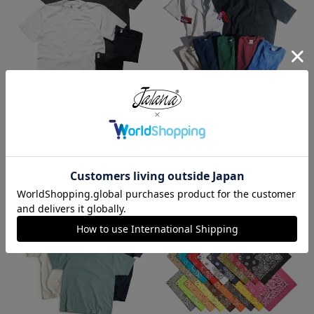
ロサンゼルスアパレル LOSANGE
キャンバー CAMBER 302 マック
LES APPAREL 1809GD 6.5オンス
スウェイト 半袖 ポケット Tシャ
半袖 ガーメントダイ ポケットTシ
ツ MADE IN USA
ャツ
¥
7,990
¥
3,990