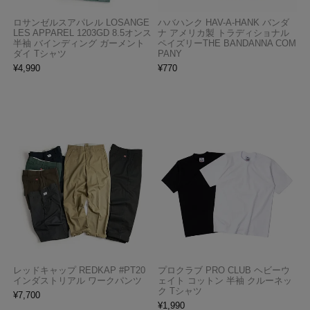
ロサンゼルスアパレル LOSANGE
ハバハンク HAV-A-HANK バンダ
LES APPAREL 1203GD 8.5オンス
ナ アメリカ製 トラディショナル
半袖 バインディング ガーメント
ペイズリーTHE BANDANNA COM
ダイ Tシャツ
PANY
¥
4,990
¥
770
レッドキャップ REDKAP #PT20
プロクラブ PRO CLUB ヘビーウ
インダストリアル ワークパンツ
ェイト コットン 半袖 クルーネッ
ク Tシャツ
¥
7,700
¥
1,990