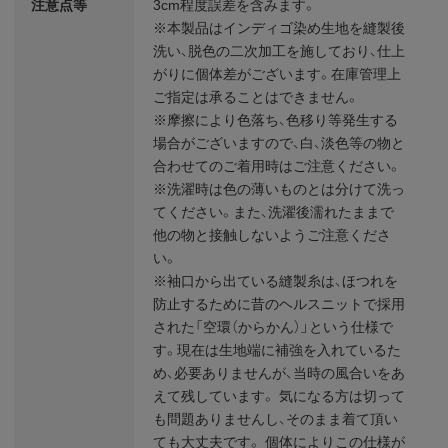
注意点等
3cm程度誤差を含みます。
※本製品はインディゴ染め生地を縫製後
洗い、脱色の二次加工を施しており、仕上
がりに個体差がございます。在庫管理上
ご指定は承ることはできません。
※摩擦により色落ち、色移り等発生する
場合がございますので、白、淡色等の物と
合わせてのご着用時はご注意ください。
※洗濯時は色の薄いものとは分けて洗っ
てください。また、洗濯後濡れたままで
他の物と接触しないようご注意くださ
い。
※袖口から出ている縫製糸は、ほつれを
防止するために昔のヘルスニットで採用
された「空環（からかん）」という仕様で
す。現在は生地端に補強を入れているた
め、必要ありませんが、当時の風合いをあ
えて残しています。 気になる方は切って
も問題ありませんし、そのまま着て頂い
ても大丈夫です。 個体によりこの仕様が