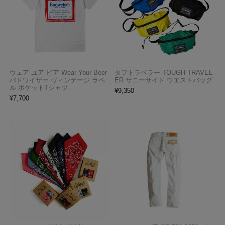
ウェア ユア ビア Wear Your Beer
タフトラベラー TOUGH TRAVEL
バドワイザー ヴィンテージ ラベ
ER サニーサイド ウエストバッグ
ル ポケットTシャツ
¥
9,350
¥
7,700