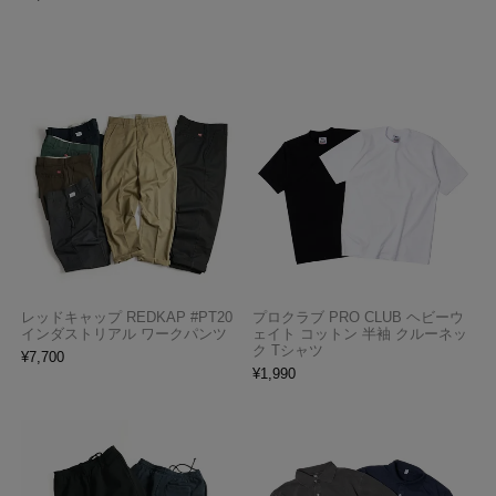
レッドキャップ REDKAP #PT20
プロクラブ PRO CLUB ヘビーウ
インダストリアル ワークパンツ
ェイト コットン 半袖 クルーネッ
ク Tシャツ
¥
7,700
¥
1,990