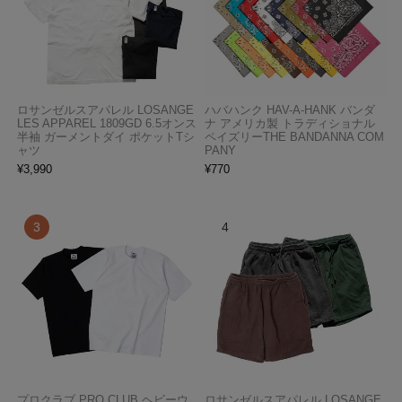
ロサンゼルスアパレル LOSANGE
ハバハンク HAV-A-HANK バンダ
LES APPAREL 1809GD 6.5オンス
ナ アメリカ製 トラディショナル
半袖 ガーメントダイ ポケットTシ
ペイズリーTHE BANDANNA COM
ャツ
PANY
¥
3,990
¥
770
プロクラブ PRO CLUB ヘビーウ
ロサンゼルスアパレル LOSANGE