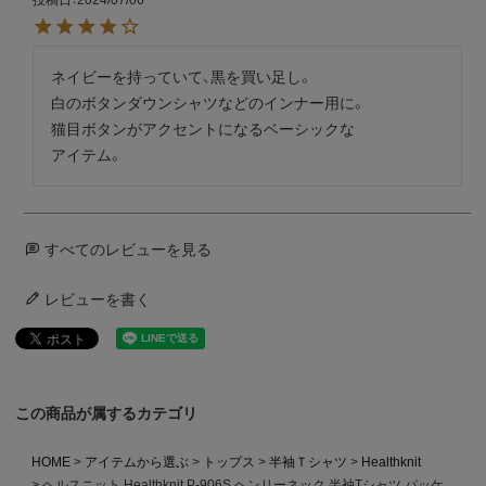
投稿日
2024/07/06
ネイビーを持っていて、黒を買い足し。

白のボタンダウンシャツなどのインナー用に。

猫目ボタンがアクセントになるベーシックな

アイテム。
すべてのレビューを見る
レビューを書く
この商品が属するカテゴリ
HOME
アイテムから選ぶ
トップス
半袖Ｔシャツ
Healthknit
ヘルスニット Healthknit P-906S ヘンリーネック 半袖Tシャツ パッケ