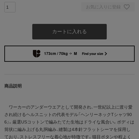
お気に入りに登録
カートに入れる
173cm / 70kg
M
Find your size
商品説明
ワーカーのアンダーウエアとして開発され、一世紀以上に渡り愛
され続けるヘルスニットの代表モデル「ヘンリーネックTシャツ90
6」。厳選USコットンで編みたてた生地はドライな風合い。ボディは
筒状に編み上げる丸胴編み、縫製は4本針フラットシーマを採用し
ており、ストレスフリーな着心地が特徴です。猫目ボタンや程よく