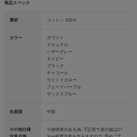
商品スペック
素材
コットン 100％
カラー
ホワイト
ナチュラル
ヘザーグレー
ネイビー
ブラック
チャコール
ライトイエロー
フェードパープル
サックスブルー
生産国
中国
その他仕様
※個体差がある為、下記実寸表の値は2?
注意点等
3cm程度誤差を含みますので、予めご了