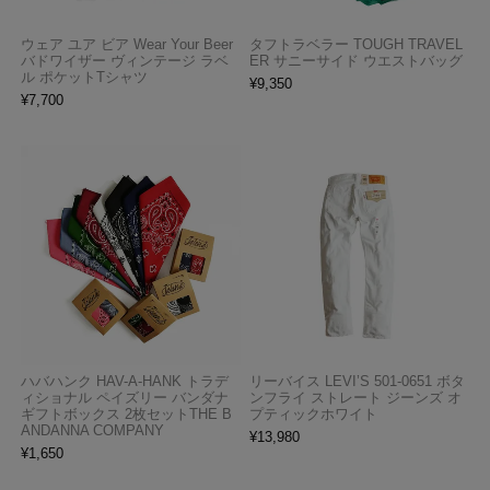
ウェア ユア ビア Wear Your Beer
タフトラベラー TOUGH TRAVEL
バドワイザー ヴィンテージ ラベ
ER サニーサイド ウエストバッグ
ル ポケットTシャツ
¥
9,350
¥
7,700
ハバハンク HAV-A-HANK トラデ
リーバイス LEVI’S 501-0651 ボタ
ィショナル ペイズリー バンダナ
ンフライ ストレート ジーンズ オ
ギフトボックス 2枚セットTHE B
プティックホワイト
ANDANNA COMPANY
¥
13,980
¥
1,650