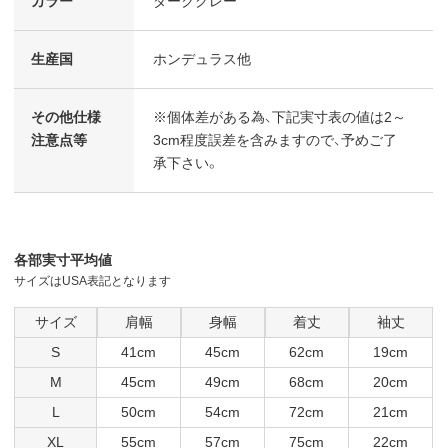
カラー
ダークグレー
生産国
ホンデュラス他
その他仕様
※個体差がある為、下記実寸表の値は2～
注意点等
3cm程度誤差を含みますので、予めご了
承下さい。
各部実寸平均値
サイズはUSA表記となります
サイズ
肩幅
身幅
着丈
袖丈
S
41cm
45cm
62cm
19cm
M
45cm
49cm
68cm
20cm
L
50cm
54cm
72cm
21cm
XL
55cm
57cm
75cm
22cm