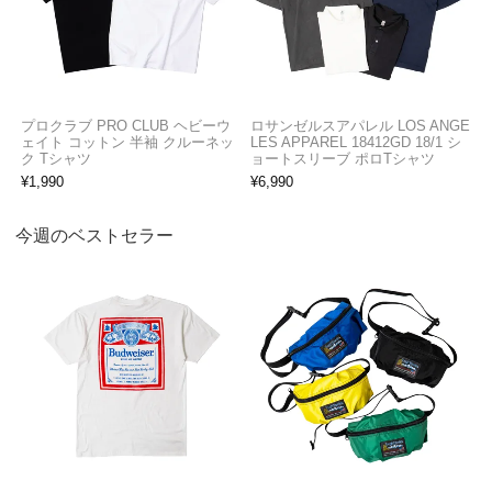
プロクラブ PRO CLUB ヘビーウ
ロサンゼルスアパレル LOS ANGE
ェイト コットン 半袖 クルーネッ
LES APPAREL 18412GD 18/1 シ
ク Tシャツ
ョートスリーブ ポロTシャツ
¥
1,990
¥
6,990
今週のベストセラー