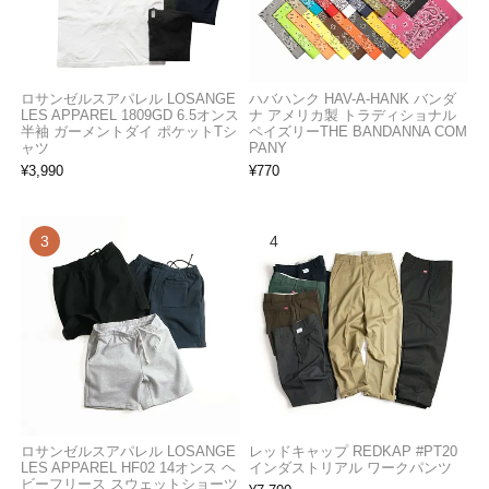
ロサンゼルスアパレル LOSANGE
ハバハンク HAV-A-HANK バンダ
LES APPAREL 1809GD 6.5オンス
ナ アメリカ製 トラディショナル
半袖 ガーメントダイ ポケットTシ
ペイズリーTHE BANDANNA COM
ャツ
PANY
¥
3,990
¥
770
ロサンゼルスアパレル LOSANGE
レッドキャップ REDKAP #PT20
LES APPAREL HF02 14オンス ヘ
インダストリアル ワークパンツ
ビーフリース スウェットショーツ