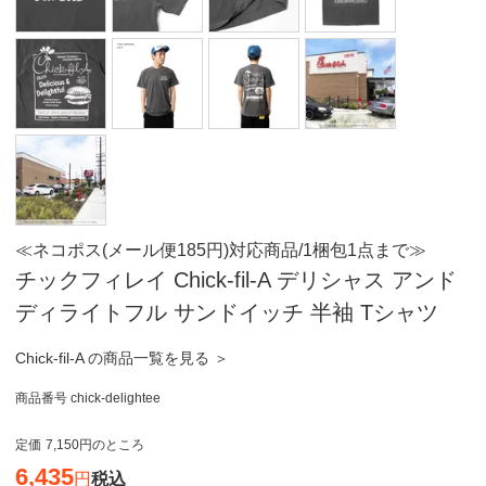
≪ネコポス(メール便185円)対応商品/1梱包1点まで≫
チックフィレイ Chick-fil-A デリシャス アンド
ディライトフル サンドイッチ 半袖 Tシャツ
Chick-fil-A の商品一覧を見る ＞
商品番号
chick-delightee
定価
7,150
のところ
6,435
税込