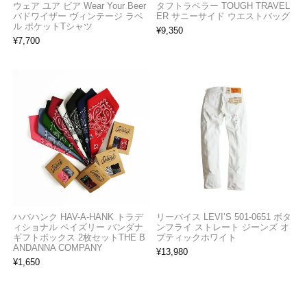
ウェア ユア ビア Wear Your Beer
タフトラベラー TOUGH TRAVEL
バドワイザー ヴィンテージ ラベ
ER サニーサイド ウエストバッグ
ル ポケットTシャツ
¥
9,350
¥
7,700
ハバハンク HAV-A-HANK トラデ
リーバイス LEVI’S 501-0651 ボタ
ィショナル ペイズリー バンダナ
ンフライ ストレート ジーンズ オ
ギフトボックス 2枚セットTHE B
プティックホワイト
ANDANNA COMPANY
¥
13,980
¥
1,650