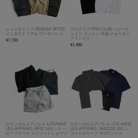
レッドキャップ REDKAP #PT20
プロクラブ PRO CLUB ヘビーウ
インダストリアル ワークパンツ
ェイト コットン 半袖 クルーネッ
ク Tシャツ
¥
7,700
¥
1,990
ロサンゼルスアパレル LOSANGE
ロサンゼルスアパレル LOS ANGE
LES APPAREL HF02 14オンス ヘ
LES APPAREL 18412GD 18/1 シ
ビーフリース スウェットショーツ
ョートスリーブ ポロTシャツ