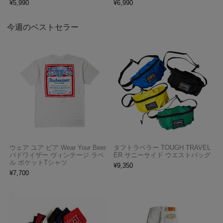
¥
5,990
¥
6,990
今週のベストセラー
ウェア ユア ビア Wear Your Beer
タフトラベラー TOUGH TRAVEL
バドワイザー ヴィンテージ ラベ
ER サニーサイド ウエストバッグ
ル ポケットTシャツ
¥
9,350
¥
7,700