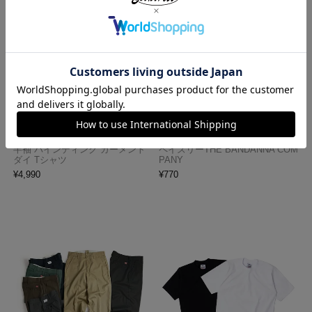
ロサンゼルスアパレル LOSANGE
ハバハンク HAV-A-HANK バンダ
LES APPAREL 1203GD 8.5オンス
ナ アメリカ製 トラディショナル
半袖 バインディング ガーメント
ペイズリーTHE BANDANNA COM
ダイ Tシャツ
PANY
¥
4,990
¥
770