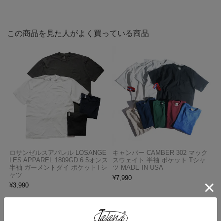
この商品を見た人がよく買っている商品
ロサンゼルスアパレル LOSANGE
キャンバー CAMBER 302 マック
LES APPAREL 1809GD 6.5オンス
スウェイト 半袖 ポケット Tシャ
半袖 ガーメントダイ ポケットTシ
ツ MADE IN USA
ャツ
¥
7,990
¥
3,990