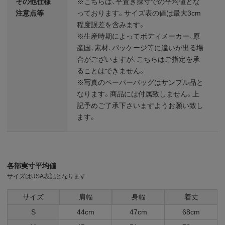
その他仕様
※こちらは、平置き採寸での平均値とな
注意点等
っております。サイズ表の値は最大3cm
程度誤差を含みます。
※生産時期によってボディメーカー、原
産国、素材、パッケージ等に違いが出る場
合がございますが、こちらはご指定を承
ることはできません。
※写真のペーパーバッグはサンプル品と
なります。商品には付属致しません。上
記予めご了承下さいますようお願い致し
ます。
各部実寸平均値
サイズはUSA表記となります
サイズ
肩幅
身幅
着丈
S
44cm
47cm
68cm