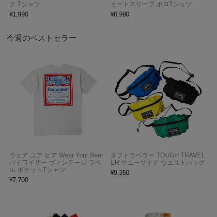
ク Tシャツ
ョートスリーブ ポロTシャツ
¥
1,990
¥
6,990
今週のベストセラー
ウェア ユア ビア Wear Your Beer
タフトラベラー TOUGH TRAVEL
バドワイザー ヴィンテージ ラベ
ER サニーサイド ウエストバッグ
ル ポケットTシャツ
¥
9,350
¥
7,700