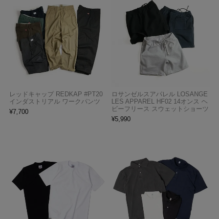
レッドキャップ REDKAP #PT20
ロサンゼルスアパレル LOSANGE
インダストリアル ワークパンツ
LES APPAREL HF02 14オンス ヘ
ビーフリース スウェットショーツ
¥
7,700
¥
5,990