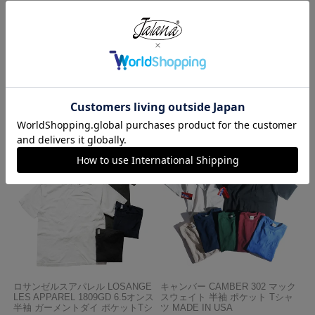
HOME
海外買い付け商品
メルズドライブイン Mel’s DRIVE-IN 別注 半袖 Tシャツ
HOME
ブランドから選ぶ
J
Jalana
Jalana Special Order
メルズドライブイン Mel’s DRIVE-IN 別注 半袖 Tシャツ
この商品を見た人がよく買っている商品
ロサンゼルスアパレル LOSANGE
キャンバー CAMBER 302 マック
LES APPAREL 1809GD 6.5オンス
スウェイト 半袖 ポケット Tシャ
半袖 ガーメントダイ ポケットTシ
ツ MADE IN USA