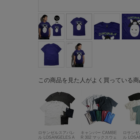
この商品を見た人がよく買っている商
ロサンゼルスアパレ
キャンバー CAMBE
ロサンゼ
ル LOSANGELES A
R 302 マックスウェ
ル LOSA