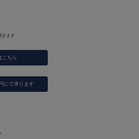
開きます
はこちら
0円にて承ります
ー