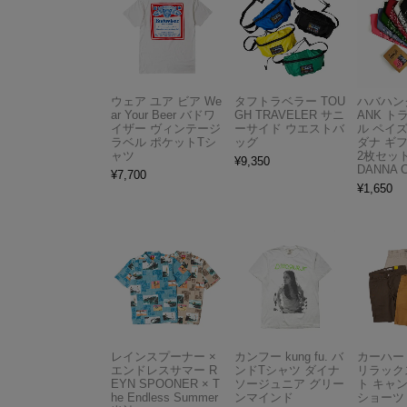
ウェア ユア ビア We
タフトラベラー TOU
ハバハンク
ar Your Beer バドワ
GH TRAVELER サニ
ANK 
イザー ヴィンテージ
ーサイド ウエストバ
ル ペイ
ラベル ポケットTシ
ッグ
ダナ ギ
ャツ
2枚セット
¥
9,350
DANNA 
¥
7,700
¥
1,650
レインスプーナー ×
カンフー kung fu. バ
カーハート 
エンドレスサマー R
ンドTシャツ ダイナ
リラック
EYN SPOONER × T
ソージュニア グリー
ト キャ
he Endless Summer
ンマインド
ショーツ