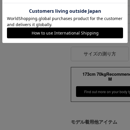
S
44cm
ンプ ロゴ＆ベンチ
¥
5,747
M
49cm
L
54cm
XL
59cm
XXL
64cm
サイズの測り方
173cm 70kgRecommen
M
Find out more on your body t
モデル着用他アイテム