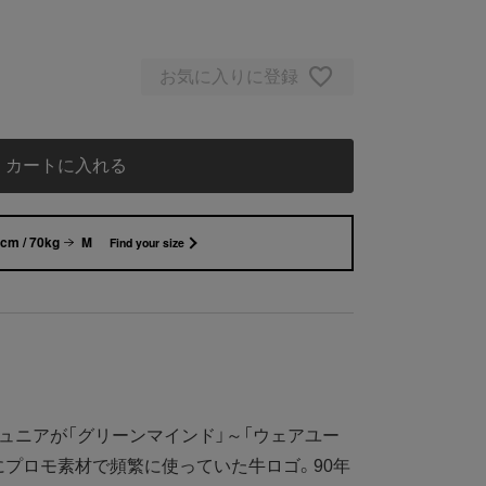
お気に入りに登録
カートに入れる
cm / 70kg
M
Find your size
ュニアが「グリーンマインド」～「ウェアユー
年）にプロモ素材で頻繁に使っていた牛ロゴ。90年