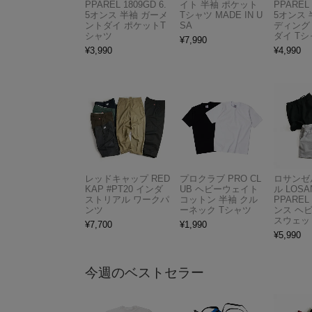
PPAREL 1809GD 6.
イト 半袖 ポケット
PPAREL 
5オンス 半袖 ガーメ
Tシャツ MADE IN U
5オンス 
ントダイ ポケットT
SA
ディング
シャツ
ダイ Tシ
¥
7,990
¥
3,990
¥
4,990
レッドキャップ RED
プロクラブ PRO CL
ロサンゼ
KAP #PT20 インダ
UB ヘビーウェイト
ル LOSA
ストリアル ワークパ
コットン 半袖 クル
PPAREL 
ンツ
ーネック Tシャツ
ンス ヘ
スウェッ
¥
7,700
¥
1,990
¥
5,990
今週のベストセラー