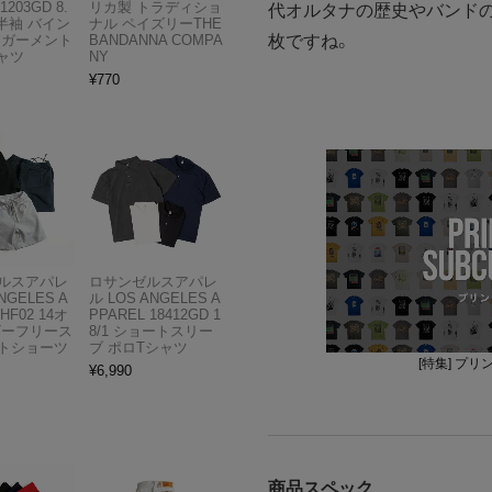
1203GD 8.
リカ製 トラディショ
代オルタナの歴史やバンド
半袖 バイン
ナル ペイズリーTHE
枚ですね。
 ガーメント
BANDANNA COMPA
ャツ
NY
¥
770
ルスアパレ
ロサンゼルスアパレ
NGELES A
ル LOS ANGELES A
HF02 14オ
PPAREL 18412GD 1
ビーフリース
8/1 ショートスリー
トショーツ
ブ ポロTシャツ
[特集] プ
¥
6,990
商品スペック