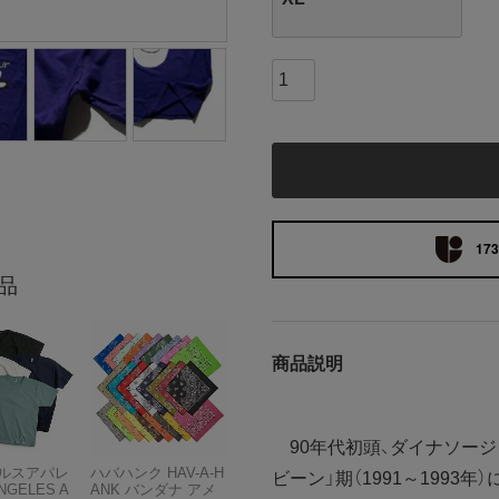
173
品
商品説明
90年代初頭、ダイナソージ
ルスアパレ
ハバハンク HAV-A-H
ビーン」期（1991～1993
NGELES A
ANK バンダナ アメ