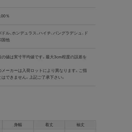
100％
ドル、ホンデュラス、ハイチ、バングラデシュ、ド
和国他
表の値は実寸平均値です。最大3cm程度の誤差を
。
のメーカーは入荷ロットにより異なります。ご指
とはできません。上記ご了承下さい。
身幅
着丈
袖丈