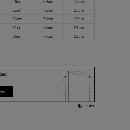
46cm
69cm
17cm
51cm
71cm
19cm
56cm
73cm
20cm
61cm
75cm
21cm
66cm
77cm
22cm
ded
ype