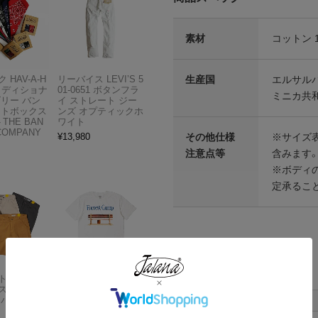
素材
コットン 
生産国
エルサルバ
 HAV-A-H
リーバイス LEVI’S 5
トラディショナ
01-0651 ボタンフラ
ミニカ共
ズリー バン
イ ストレート ジー
フトボックス
ンズ オプティックホ
THE BAN
ワイト
COMPANY
その他仕様
※サイズ
¥
13,980
注意点等
含みます
※ボディ
定承るこ
各部実寸平均値
サイズはUSA表記となります
Carhartt
アメリカンクラシッ
スドフィッ
クス AMERICAN CL
サイズ
肩幅
ンバスワーク
ASSICS ムービーT
シャツ フォレストガ